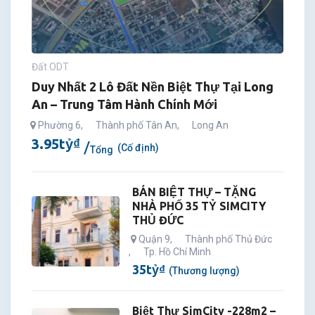
Đất ODT
Duy Nhất 2 Lô Đất Nền Biệt Thự Tại Long
An – Trung Tâm Hành Chính Mới
Phường 6
,
Thành phố Tân An
,
Long An
3.95
tỷ
₫
(Cố định)
Tổng
BÁN BIỆT THỰ – TẶNG
NHÀ PHỐ 35 TỶ SIMCITY
THỦ ĐỨC
Quận 9
,
Thành phố Thủ Đức
,
Tp. Hồ Chí Minh
35
tỷ
₫
(Thương lượng)
Biệt Thự SimCity -228m2 –