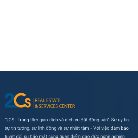
“2CS- Trung tâm giao dịch và dịch vụ Bất động sản”. Sự uy tín,
sự tin tưởng, sự linh động và sự nhiệt tâm - Với việc đảm bảo
tuyệt đối sự bảo mật cùng quan điểm đạo đức nghề nghiệp