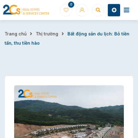
Skip
0
to
content
Bất
Trang chủ
Thị trường
Bất động sản du lịch: Bỏ tiền
tấn, thu tiền hào
động
sản
du
lịch:
Bỏ
tiền
tấn,