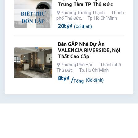
Trung Tâm TP Thủ Đức
Phường Trường Thạnh
,
Thành
phố Thủ Đức
,
Tp. Hồ Chí Minh
20
tỷ
₫
(Cố định)
Bán GẤP Nhà Dự Án
VALENCIA RIVERSIDE, Nội
Thất Cao Cấp
Phường Phú Hữu
,
Thành phố
Thủ Đức
,
Tp. Hồ Chí Minh
8
tỷ
₫
(Cố định)
Tổng