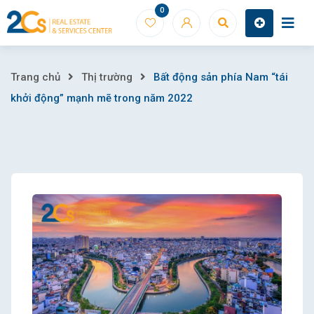
Skip
0
to
content
Bất
Trang chủ
Thị trường
Bất động sản phía Nam “tái
khởi động” mạnh mẽ trong năm 2022
động
sản
phía
Nam
“tái
khởi
động”