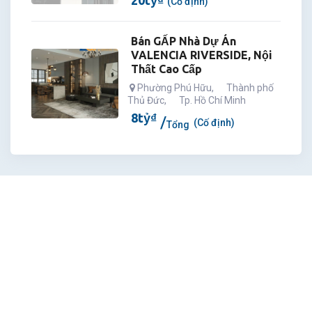
(Cố định)
Bán GẤP Nhà Dự Án
VALENCIA RIVERSIDE, Nội
Thất Cao Cấp
Phường Phú Hữu
,
Thành phố
Thủ Đức
,
Tp. Hồ Chí Minh
8
tỷ
₫
(Cố định)
Tổng