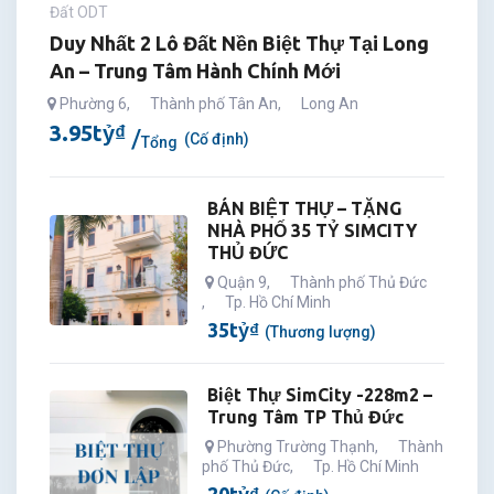
Đất ODT
Duy Nhất 2 Lô Đất Nền Biệt Thự Tại Long
An – Trung Tâm Hành Chính Mới
Phường 6
,
Thành phố Tân An
,
Long An
3.95
tỷ
₫
(Cố định)
Tổng
BÁN BIỆT THỰ – TẶNG
NHÀ PHỐ 35 TỶ SIMCITY
THỦ ĐỨC
Quận 9
,
Thành phố Thủ Đức
,
Tp. Hồ Chí Minh
35
tỷ
₫
(Thương lượng)
Biệt Thự SimCity -228m2 –
Trung Tâm TP Thủ Đức
Phường Trường Thạnh
,
Thành
phố Thủ Đức
,
Tp. Hồ Chí Minh
20
tỷ
₫