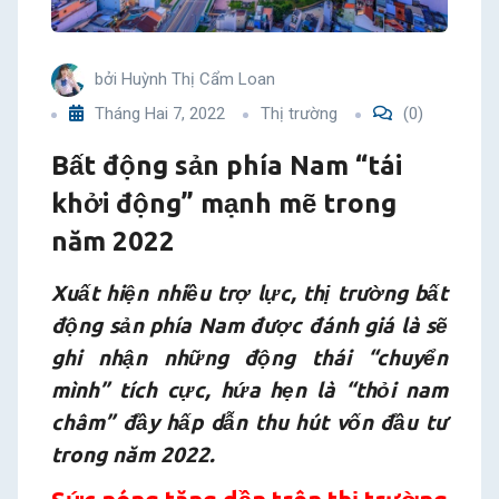
mạnh
mẽ
bởi
Huỳnh Thị Cẩm Loan
Tháng Hai 7, 2022
Thị trường
(0)
trong
Bất động sản phía Nam “tái
năm
khởi động” mạnh mẽ trong
2022
năm 2022
Xuất hiện nhiều trợ lực, thị trường bất
động sản phía Nam được đánh giá là sẽ
ghi nhận những động thái “chuyển
mình” tích cực, hứa hẹn là “thỏi nam
châm” đầy hấp dẫn thu hút vốn đầu tư
trong năm 2022.