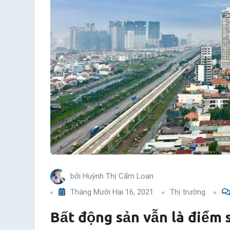
sáng
hấp
dẫn
vốn
đầu
tư
bởi
Huỳnh Thị Cẩm Loan
Tháng Mười Hai 16, 2021
Thị trường
Bất động sản vẫn là điểm 