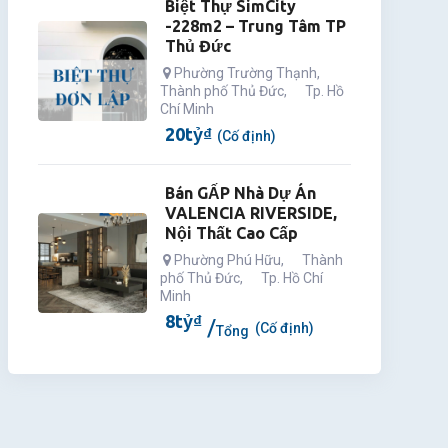
Biệt Thự SimCity
-228m2 – Trung Tâm TP
Thủ Đức
Phường Trường Thạnh
,
Thành phố Thủ Đức
,
Tp. Hồ
Chí Minh
20
tỷ
₫
(Cố định)
Bán GẤP Nhà Dự Án
VALENCIA RIVERSIDE,
Nội Thất Cao Cấp
Phường Phú Hữu
,
Thành
phố Thủ Đức
,
Tp. Hồ Chí
Minh
8
tỷ
₫
(Cố định)
Tổng