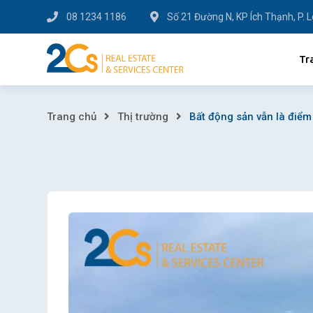
Skip
08 1234 1186
Số 21 Đường N, KP Ích Thạnh, P. 
to
content
Tr
Bất
Trang chủ
Thị trường
Bất động sản vẫn là điểm
động
sản
vẫn
là
điểm