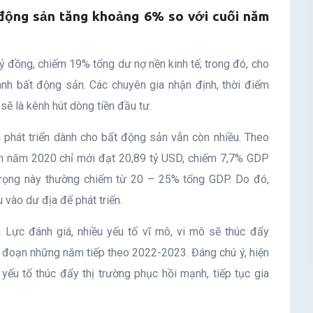
t động sản tăng khoảng 6% so với cuối năm
ỷ đồng, chiếm 19% tổng dư nợ nền kinh tế; trong đó, cho
anh bất động sản. Các chuyên gia nhận định, thời điểm
ẽ là kênh hút dòng tiền đầu tư.
phát triển dành cho bất động sản vẫn còn nhiều. Theo
m năm 2020 chỉ mới đạt 20,89 tỷ USD, chiếm 7,7% GDP
ỷ trọng này thường chiếm từ 20 – 25% tổng GDP. Do đó,
vào dư địa để phát triển.
 Lực đánh giá, nhiều yếu tố vĩ mô, vi mô sẽ thúc đẩy
i đoạn những năm tiếp theo 2022-2023. Đáng chú ý, hiện
yếu tố thúc đẩy thị trường phục hồi mạnh, tiếp tục gia