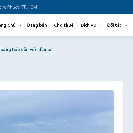
Long Phước, TP. HCM
ang Chủ
Đang bán
Cho thuê
Dịch vụ
Đối tác
 sáng hấp dẫn vốn đầu tư