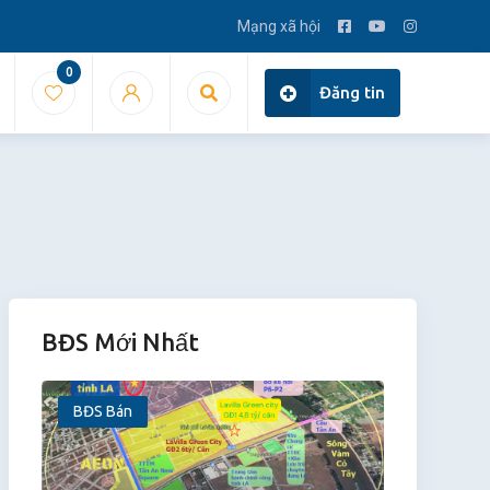
Mạng xã hội
0
Đăng tin
BĐS Mới Nhất
BĐS Bán