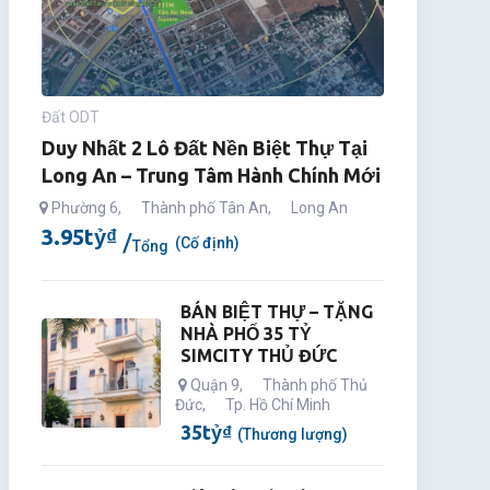
Đất ODT
Duy Nhất 2 Lô Đất Nền Biệt Thự Tại
Long An – Trung Tâm Hành Chính Mới
Phường 6
,
Thành phố Tân An
,
Long An
3.95
tỷ
₫
(Cố định)
Tổng
BÁN BIỆT THỰ – TẶNG
NHÀ PHỐ 35 TỶ
SIMCITY THỦ ĐỨC
Quận 9
,
Thành phố Thủ
Đức
,
Tp. Hồ Chí Minh
35
tỷ
₫
(Thương lượng)