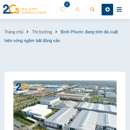
Skip
0
to
content
Bình
Trang chủ
Thị trường
Bình Phước đang trên đà xuất
hiện sóng ngầm bất động sản
Phước
đang
trên
đà
xuất
hiện
sóng