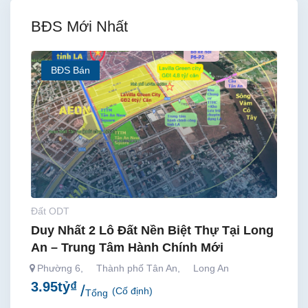
BĐS Mới Nhất
BĐS Bán
Đất ODT
Duy Nhất 2 Lô Đất Nền Biệt Thự Tại Long
An – Trung Tâm Hành Chính Mới
Phường 6
,
Thành phố Tân An
,
Long An
3.95
tỷ
₫
(Cố định)
Tổng