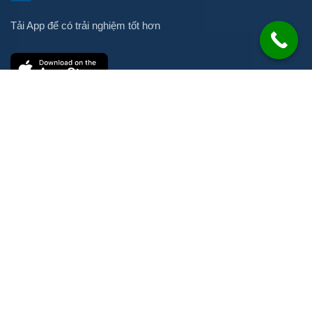
Tải App để có trải nghiệm tốt hơn
Liên hệ
Số 21 Đường N, KP Ích Thạnh, P. Long Phước, TP. HCM
info@2cs.vn
08 1234 1186