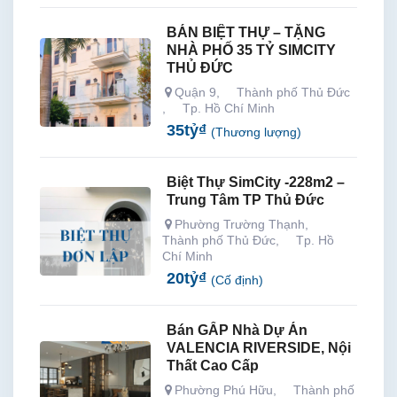
BÁN BIỆT THỰ – TẶNG
NHÀ PHỐ 35 TỶ SIMCITY
THỦ ĐỨC
Quận 9
,
Thành phố Thủ Đức
,
Tp. Hồ Chí Minh
35
tỷ
₫
(Thương lượng)
Biệt Thự SimCity -228m2 –
Trung Tâm TP Thủ Đức
Phường Trường Thạnh
,
Thành phố Thủ Đức
,
Tp. Hồ
Chí Minh
20
tỷ
₫
(Cố định)
Bán GẤP Nhà Dự Án
VALENCIA RIVERSIDE, Nội
Thất Cao Cấp
Phường Phú Hữu
,
Thành phố