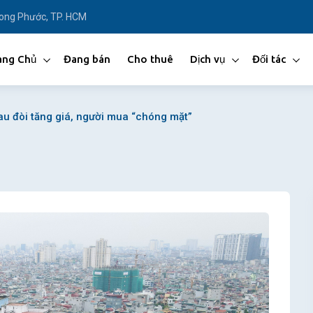
Long Phước, TP. HCM
ang Chủ
Đang bán
Cho thuê
Dịch vụ
Đối tác
u đòi tăng giá, người mua “chóng mặt”