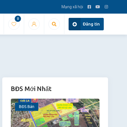
Mạng xã hội
0
Đăng tin
BĐS Mới Nhất
BĐS Bán