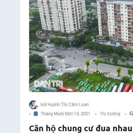
đòi
tăng
giá,
người
mua
“chóng
mặt”
bởi
Huỳnh Thị Cẩm Loan
Tháng Mười Một 14, 2021
Thị trường
Căn hộ chung cư đua nhau 