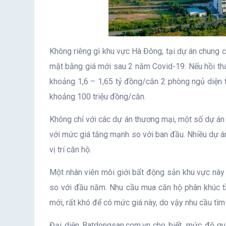
Không riêng gì khu vực Hà Đông, tại dự án chung 
mặt bằng giá mới sau 2 năm Covid-19. Nếu hồi thá
khoảng 1,6 – 1,65 tỷ đồng/căn 2 phòng ngủ diện t
khoảng 100 triệu đồng/căn.
Không chỉ với các dự án thương mại, một số dự án
với mức giá tăng mạnh so với ban đầu. Nhiều dự án 
vị trí căn hộ.
Một nhân viên môi giới bất động sản khu vực này 
so với đầu năm. Nhu cầu mua căn hộ phân khúc tầ
mới, rất khó để có mức giá này, do vậy nhu cầu tì
Đại diện Batdongsan.com.vn cho biết, mức độ qu