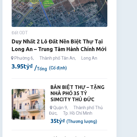
Đất ODT
Duy Nhất 2 Lô Đất Nền Biệt Thự Tại
Long An – Trung Tâm Hành Chính Mới
Phường 6
,
Thành phố Tân An
,
Long An
3.95
tỷ
₫
(Cố định)
Tổng
BÁN BIỆT THỰ – TẶNG
NHÀ PHỐ 35 TỶ
SIMCITY THỦ ĐỨC
Quận 9
,
Thành phố Thủ
Đức
,
Tp. Hồ Chí Minh
35
tỷ
₫
(Thương lượng)