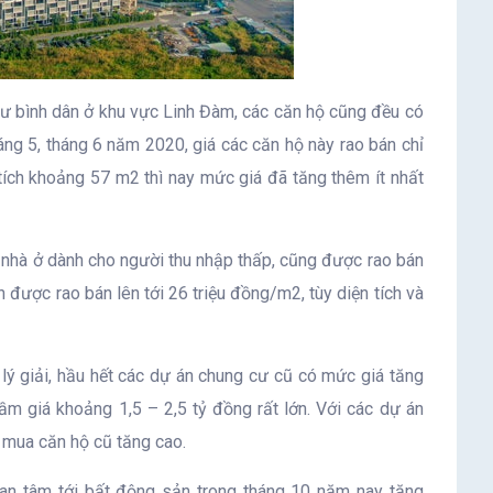
cư bình dân ở khu vực Linh Đàm, các căn hộ cũng đều có
ng 5, tháng 6 năm 2020, giá các căn hộ này rao bán chỉ
ích khoảng 57 m2 thì nay mức giá đã tăng thêm ít nhất
 nhà ở dành cho người thu nhập thấp, cũng được rao bán
được rao bán lên tới 26 triệu đồng/m2, tùy diện tích và
lý giải, hầu hết các dự án chung cư cũ có mức giá tăng
m giá khoảng 1,5 – 2,5 tỷ đồng rất lớn. Với các dự án
m mua căn hộ cũ tăng cao.
an tâm tới bất động sản trong tháng 10 năm nay tăng