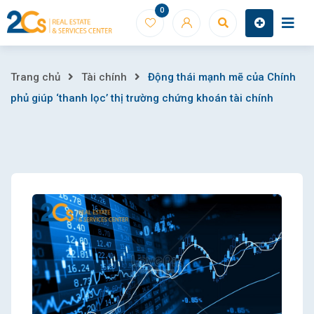
Skip
0
to
content
Động
Trang chủ
Tài chính
Động thái mạnh mẽ của Chính
phủ giúp ‘thanh lọc’ thị trường chứng khoán tài chính
thái
mạnh
mẽ
của
Chính
phủ
giúp