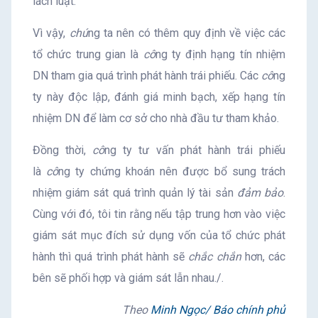
lách luật.
Vì vậy,
chú
ng ta nên có thêm quy định về việc các
tổ chức trung gian là
cô
ng ty định hạng tín nhiệm
DN tham gia quá trình phát hành trái phiếu. Các
cô
ng
ty này độc lập, đánh giá minh bạch, xếp hạng tín
nhiệm DN để làm cơ sở cho nhà đầu tư tham khảo.
Đồng thời,
cô
ng ty tư vấn phát hành trái phiếu
là
cô
ng ty chứng khoán nên được bổ sung trách
nhiệm giám sát quá trình quản lý tài sản
đảm bảo
.
Cùng với đó, tôi tin rằng nếu tập trung hơn vào việc
giám sát mục đích sử dụng vốn của tổ chức phát
hành thì quá trình phát hành sẽ
chắc chắn
hơn, các
bên sẽ phối hợp và giám sát lẫn nhau./.
Theo
Minh Ngọc/ Báo chính phủ