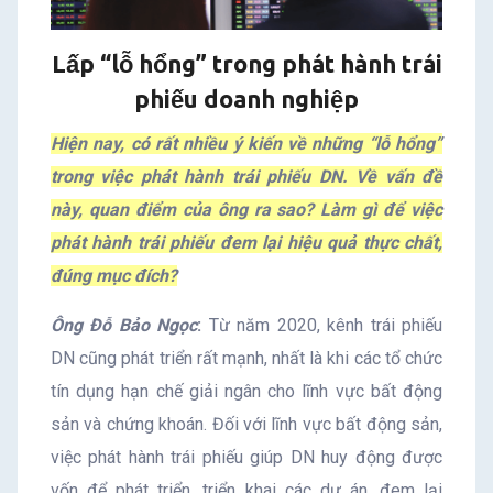
Lấp “lỗ hổng” trong phát hành trái
phiếu doanh nghiệp
Hiện nay, có rất nhiều ý kiến về những “lỗ hổng”
trong việc phát hành trái phiếu DN. Về vấn đề
này, quan điểm của ông ra sao? Làm gì để việc
phát hành trái phiếu đem lại hiệu quả thực chất,
đúng mục đích?
Ông Đỗ Bảo Ngọc
:
Từ năm 2020, kênh trái phiếu
DN cũng phát triển rất mạnh, nhất là khi các tổ chức
tín dụng hạn chế giải ngân cho lĩnh vực bất động
sản và chứng khoán. Đối với lĩnh vực bất động sản,
việc phát hành trái phiếu giúp DN huy động được
vốn để phát triển, triển khai các dự án, đem lại