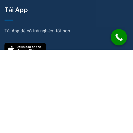
Tải App
Tải App để có trải nghiệm tốt hơn
Liên hệ
Số 21 Đường N, KP Ích Thạnh, P. Long Phước, TP. HCM
info@2cs.vn