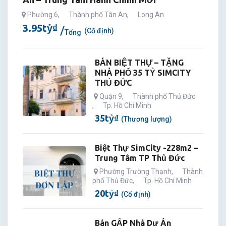
Phường 6
,
Thành phố Tân An
,
Long An
3.95
tỷ
₫
(Cố định)
Tổng
BÁN BIỆT THỰ – TẶNG
NHÀ PHỐ 35 TỶ SIMCITY
THỦ ĐỨC
Quận 9
,
Thành phố Thủ Đức
,
Tp. Hồ Chí Minh
35
tỷ
₫
(Thương lượng)
Biệt Thự SimCity -228m2 –
Trung Tâm TP Thủ Đức
Phường Trường Thạnh
,
Thành
phố Thủ Đức
,
Tp. Hồ Chí Minh
20
tỷ
₫
(Cố định)
Bán GẤP Nhà Dự Án