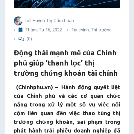
‘thanh
bởi
Huỳnh Thị Cẩm Loan
lọc’
Tháng Tư 16, 2022
Tài chính
,
Thị trường
thị
(0)
trường
Động thái mạnh mẽ của Chính
phủ giúp ‘thanh lọc’ thị
chứng
trường chứng khoán tài chính
khoán
(Chinhphu.vn) – Hành động quyết liệt
tài
của Chính phủ và các cơ quan chức
năng trong xử lý một số vụ việc nổi
chính
cộm liên quan đến việc thao túng thị
trường chứng khoán, sai phạm trong
phát hành trái phiếu doanh nghiệp đã