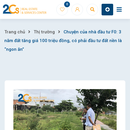
Skip
0
to
content
Chuyện
Trang chủ
Thị trường
Chuyện của nhà đầu tư F0: 3
năm đất tăng giá 100 triệu đồng, có phải đầu tư đất nền là
của
“ngon ăn”
nhà
đầu
tư
F0:
3
năm