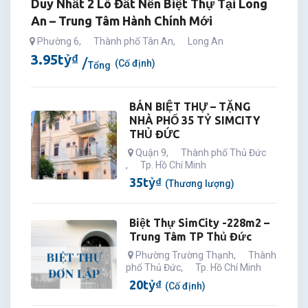
Duy Nhất 2 Lô Đất Nền Biệt Thự Tại Long
An – Trung Tâm Hành Chính Mới
Phường 6
,
Thành phố Tân An
,
Long An
3.95
tỷ
₫
(Cố định)
Tổng
BÁN BIỆT THỰ – TẶNG
NHÀ PHỐ 35 TỶ SIMCITY
THỦ ĐỨC
Quận 9
,
Thành phố Thủ Đức
,
Tp. Hồ Chí Minh
35
tỷ
₫
(Thương lượng)
Biệt Thự SimCity -228m2 –
Trung Tâm TP Thủ Đức
Phường Trường Thạnh
,
Thành
phố Thủ Đức
,
Tp. Hồ Chí Minh
20
tỷ
₫
(Cố định)