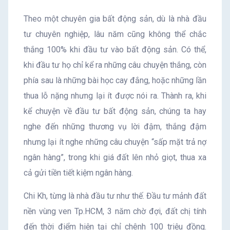
tư
Theo một chuyên gia bất động sản, dù là nhà đầu
đất
tư chuyên nghiệp, lâu năm cũng không thể chắc
nền
thắng 100% khi đầu tư vào bất động sản. Có thể,
khi đầu tư họ chỉ kể ra những câu chuyện thắng, còn
là
phía sau là những bài học cay đắng, hoặc những lần
“ngon
thua lỗ nặng nhưng lại ít được nói ra. Thành ra, khi
kể chuyện về đầu tư bất động sản, chúng ta hay
ăn”
nghe đến những thương vụ lời đậm, thắng đậm
nhưng lại ít nghe những câu chuyện “sấp mặt trả nợ
ngân hàng”, trong khi giá đất lên nhỏ giọt, thua xa
cả gửi tiền tiết kiệm ngân hàng.
Chi Kh, từng là nhà đầu tư như thế. Đầu tư mảnh đất
nền vùng ven Tp.HCM, 3 năm chờ đợi, đất chị tính
đến thời điểm hiện tại chỉ chênh 100 triệu đồng.