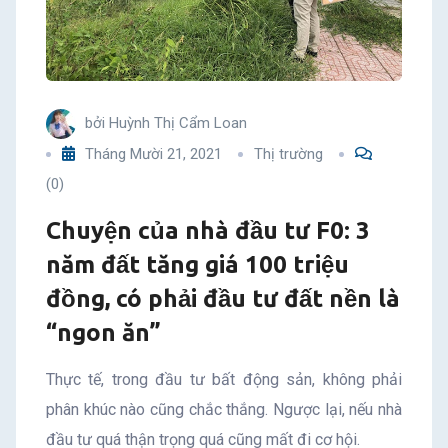
đất
tăng
giá
bởi
Huỳnh Thị Cẩm Loan
Tháng Mười 21, 2021
Thị trường
100
(0)
triệu
Chuyện của nhà đầu tư F0: 3
đồng,
năm đất tăng giá 100 triệu
đồng, có phải đầu tư đất nền là
có
“ngon ăn”
phải
Thực tế, trong đầu tư bất động sản, không phải
đầu
phân khúc nào cũng chắc thắng. Ngược lại, nếu nhà
đầu tư quá thận trọng quá cũng mất đi cơ hội.