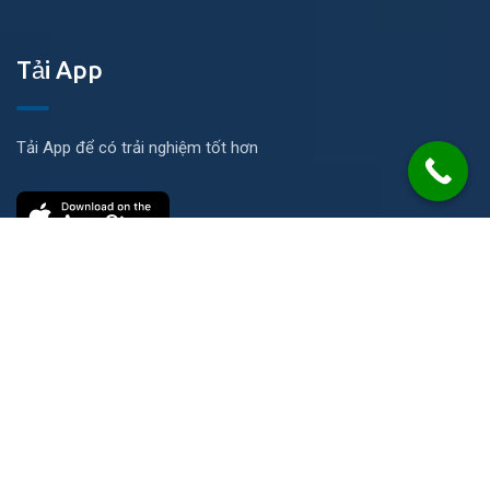
Tải App
Tải App để có trải nghiệm tốt hơn
Liên hệ
Số 21 Đường N, KP Ích Thạnh, P. Long Phước, TP. HCM