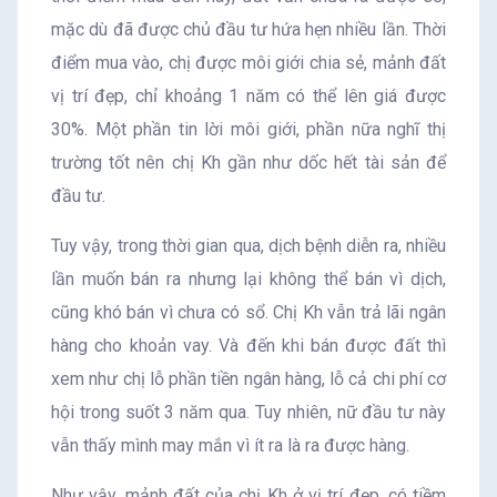
mặc dù đã được chủ đầu tư hứa hẹn nhiều lần. Thời
điểm mua vào, chị được môi giới chia sẻ, mảnh đất
vị trí đẹp, chỉ khoảng 1 năm có thể lên giá được
30%. Một phần tin lời môi giới, phần nữa nghĩ thị
trường tốt nên chị Kh gần như dốc hết tài sản để
đầu tư.
Tuy vậy, trong thời gian qua, dịch bệnh diễn ra, nhiều
lần muốn bán ra nhưng lại không thể bán vì dịch,
cũng khó bán vì chưa có sổ. Chị Kh vẫn trả lãi ngân
hàng cho khoản vay. Và đến khi bán được đất thì
xem như chị lỗ phần tiền ngân hàng, lỗ cả chi phí cơ
hội trong suốt 3 năm qua. Tuy nhiên, nữ đầu tư này
vẫn thấy mình may mắn vì ít ra là ra được hàng.
Như vậy, mảnh đất của chị Kh ở vị trí đẹp, có tiềm