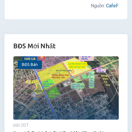
Nguồn:
CafeF
BĐS Mới Nhất
BĐS Bán
Đất ODT