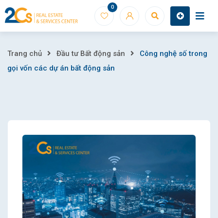
Skip
0
to
content
Công
Trang chủ
Đầu tư Bất động sản
Công nghệ số trong
gọi vốn các dự án bất động sản
nghệ
số
trong
gọi
vốn
các
dự