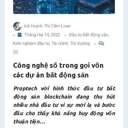
án
bất
bởi
Huỳnh Thị Cẩm Loan
động
Tháng Hai 14, 2022
Đầu tư Bất động sản
,
Kinh nghiệm đầu tư
,
Tài chính
,
Thị trường
sản
(0)
Công nghệ số trong gọi vốn
các dự án bất động sản
Proptech với hình thức đầu tư bất
động sản blockchain đang thu hút
nhiều nhà đầu tư vì sự mới lạ và bước
đầu cho thấy khả năng huy động vốn
thuận tiện…