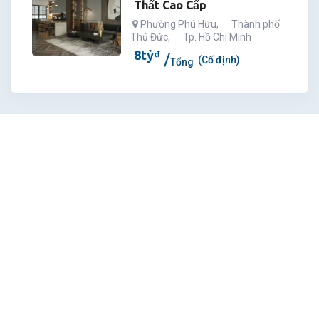
Thất Cao Cấp
Phường Phú Hữu
,
Thành phố
Thủ Đức
,
Tp. Hồ Chí Minh
8
tỷ
₫
(Cố định)
Tổng