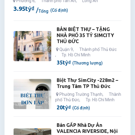
Phường 6
,
Thành phố Tân An
,
Long An
3.95
tỷ
₫
(Cố định)
Tổng
BÁN BIỆT THỰ – TẶNG
NHÀ PHỐ 35 TỶ SIMCITY
THỦ ĐỨC
Quận 9
,
Thành phố Thủ Đức
,
Tp. Hồ Chí Minh
35
tỷ
₫
(Thương lượng)
Biệt Thự SimCity -228m2 –
Trung Tâm TP Thủ Đức
Phường Trường Thạnh
,
Thành
phố Thủ Đức
,
Tp. Hồ Chí Minh
20
tỷ
₫
(Cố định)
Bán GẤP Nhà Dự Án
VALENCIA RIVERSIDE, Nội