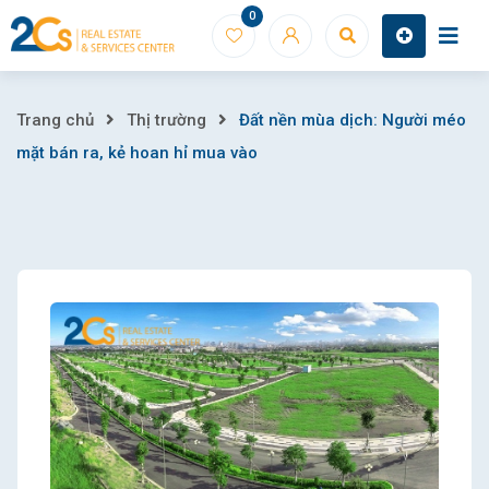
Skip
0
to
content
Đất
Trang chủ
Thị trường
Đất nền mùa dịch: Người méo
mặt bán ra, kẻ hoan hỉ mua vào
nền
mùa
dịch:
Người
méo
mặt
bán