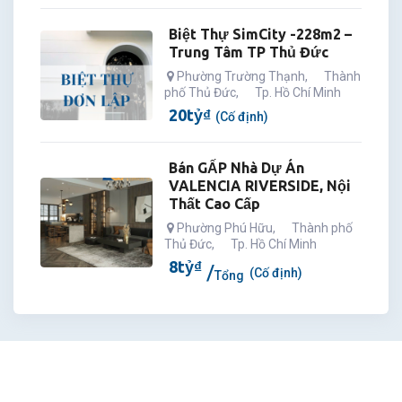
Biệt Thự SimCity -228m2 –
Trung Tâm TP Thủ Đức
Phường Trường Thạnh
,
Thành
phố Thủ Đức
,
Tp. Hồ Chí Minh
20
tỷ
₫
(Cố định)
Bán GẤP Nhà Dự Án
VALENCIA RIVERSIDE, Nội
Thất Cao Cấp
Phường Phú Hữu
,
Thành phố
Thủ Đức
,
Tp. Hồ Chí Minh
8
tỷ
₫
(Cố định)
Tổng