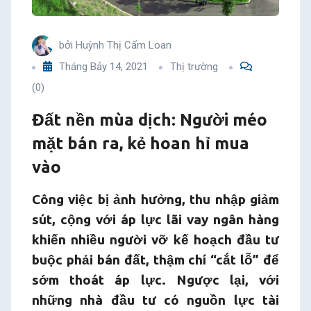
ra,
bởi
Huỳnh Thị Cẩm Loan
kẻ
Tháng Bảy 14, 2021
Thị trường
hoan
(0)
hỉ
Đất nền mùa dịch: Người méo
mặt bán ra, kẻ hoan hỉ mua
mua
vào
vào
Công việc bị ảnh hưởng, thu nhập giảm
sút, cộng với áp lực lãi vay ngân hàng
khiến nhiều người vỡ kế hoạch đầu tư
buộc phải bán đất, thậm chí “cắt lỗ” để
sớm thoát áp lực. Ngược lại, với
những nhà đầu tư có nguồn lực tài