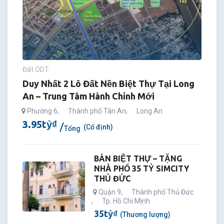
Đất ODT
Duy Nhất 2 Lô Đất Nền Biệt Thự Tại Long
An – Trung Tâm Hành Chính Mới
Phường 6
,
Thành phố Tân An
,
Long An
3.95
tỷ
₫
(Cố định)
Tổng
BÁN BIỆT THỰ – TẶNG
NHÀ PHỐ 35 TỶ SIMCITY
THỦ ĐỨC
Quận 9
,
Thành phố Thủ Đức
,
Tp. Hồ Chí Minh
35
tỷ
₫
(Thương lượng)