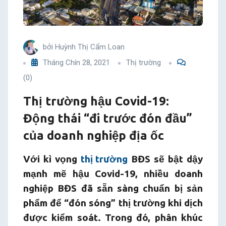
trước
đón
bởi
Huỳnh Thị Cẩm Loan
đầu”
Tháng Chín 28, 2021
Thị trường
(0)
của
Thị trường hậu Covid-19:
doanh
Động thái “đi trước đón đầu”
nghiệp
của doanh nghiệp địa ốc
địa
Với kì vọng
thị trường
BĐS sẽ bật dậy
mạnh mẽ hậu Covid-19, nhiều doanh
ốc
nghiệp BĐS đã sẵn sàng chuẩn bị sản
phẩm để “đón sóng” thị trường khi dịch
được kiểm soát. Trong đó, phân khúc