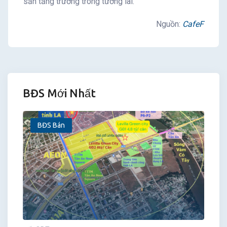
sản tăng trưởng trong tương lai.
Nguồn:
CafeF
BĐS Mới Nhất
BĐS Bán