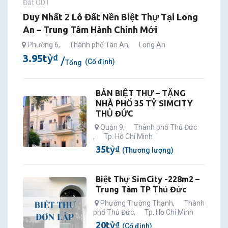
Đất ODT
Duy Nhất 2 Lô Đất Nền Biệt Thự Tại Long
An – Trung Tâm Hành Chính Mới
Phường 6
,
Thành phố Tân An
,
Long An
3.95
tỷ
₫
(Cố định)
Tổng
BÁN BIỆT THỰ – TẶNG
NHÀ PHỐ 35 TỶ SIMCITY
THỦ ĐỨC
Quận 9
,
Thành phố Thủ Đức
,
Tp. Hồ Chí Minh
35
tỷ
₫
(Thương lượng)
Biệt Thự SimCity -228m2 –
Trung Tâm TP Thủ Đức
Phường Trường Thạnh
,
Thành
phố Thủ Đức
,
Tp. Hồ Chí Minh
20
tỷ
₫
(Cố định)