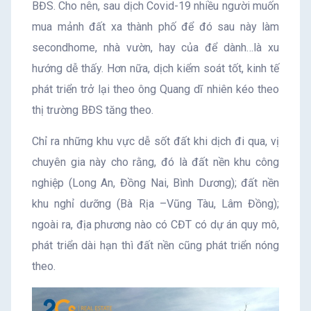
BĐS. Cho nên, sau dịch Covid-19 nhiều người muốn
mua mảnh đất xa thành phố để đó sau này làm
secondhome, nhà vườn, hay của để dành…là xu
hướng dễ thấy. Hơn nữa, dịch kiểm soát tốt, kinh tế
phát triển trở lại theo ông Quang dĩ nhiên kéo theo
thị trường BĐS tăng theo.
Chỉ ra những khu vực dễ sốt đất khi dịch đi qua, vị
chuyên gia này cho rằng, đó là đất nền khu công
nghiệp (Long An, Đồng Nai, Bình Dương); đất nền
khu nghỉ dưỡng (Bà Rịa –Vũng Tàu, Lâm Đồng);
ngoài ra, địa phương nào có CĐT có dự án quy mô,
phát triển dài hạn thì đất nền cũng phát triển nóng
theo.