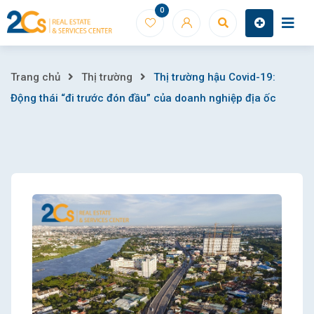
Skip
0
to
content
Thị
Trang chủ
Thị trường
Thị trường hậu Covid-19:
Động thái “đi trước đón đầu” của doanh nghiệp địa ốc
trường
hậu
Covid-
19:
Động
thái
“đi