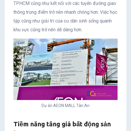
TPHCM cũng như kết nối với các tuyến đường giao
thông trọng điểm trở nên nhanh chóng hơn. Việc học
tập cũng như giải trí của cư dân sinh sống quanh
khu vực cũng trở nên dễ dàng hơn.
Dự án AEON MALL Tân An
Tiềm năng tăng giá bất động sản