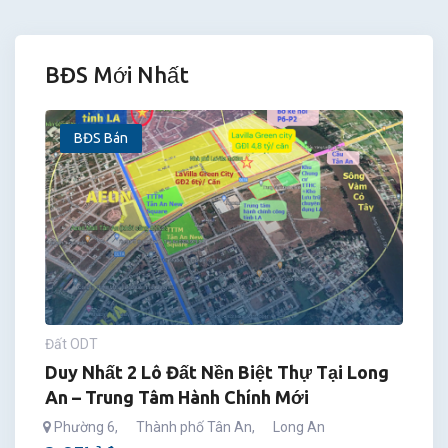
BĐS Mới Nhất
BĐS Bán
Đất ODT
Duy Nhất 2 Lô Đất Nền Biệt Thự Tại Long
An – Trung Tâm Hành Chính Mới
Phường 6
,
Thành phố Tân An
,
Long An