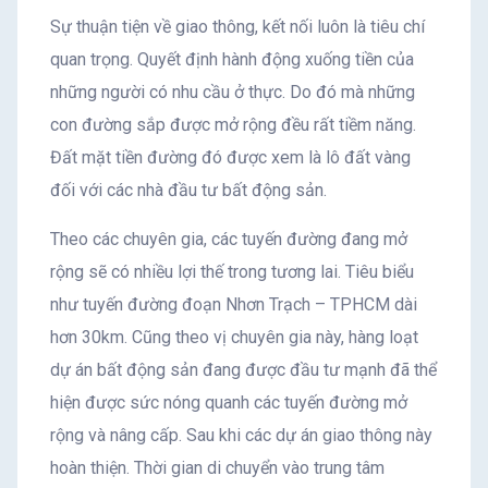
Sự thuận tiện về giao thông, kết nối luôn là tiêu chí
quan trọng. Quyết định hành động xuống tiền của
những người có nhu cầu ở thực. Do đó mà những
con đường sắp được mở rộng đều rất tiềm năng.
Đất mặt tiền đường đó được xem là lô đất vàng
đối với các nhà đầu tư bất động sản.
Theo các chuyên gia, các tuyến đường đang mở
rộng sẽ có nhiều lợi thế trong tương lai. Tiêu biểu
như tuyến đường đoạn Nhơn Trạch – TPHCM dài
hơn 30km. Cũng theo vị chuyên gia này, hàng loạt
dự án bất động sản đang được đầu tư mạnh đã thể
hiện được sức nóng quanh các tuyến đường mở
rộng và nâng cấp. Sau khi các dự án giao thông này
hoàn thiện. Thời gian di chuyển vào trung tâm