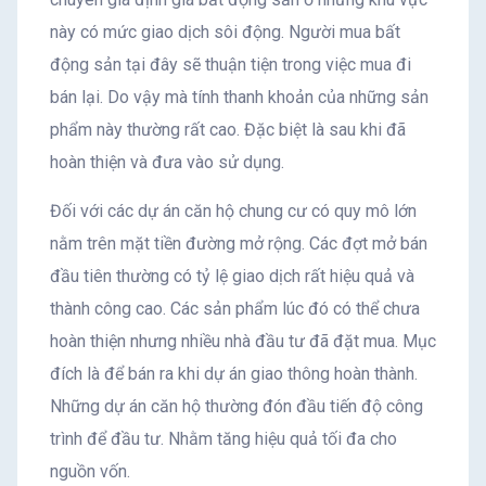
này có mức giao dịch sôi động. Người mua bất
động sản tại đây sẽ thuận tiện trong việc mua đi
bán lại. Do vậy mà tính thanh khoản của những sản
phẩm này thường rất cao. Đặc biệt là sau khi đã
hoàn thiện và đưa vào sử dụng.
Đối với các dự án căn hộ chung cư có quy mô lớn
nằm trên mặt tiền đường mở rộng. Các đợt mở bán
đầu tiên thường có tỷ lệ giao dịch rất hiệu quả và
thành công cao. Các sản phẩm lúc đó có thể chưa
hoàn thiện nhưng nhiều nhà đầu tư đã đặt mua. Mục
đích là để bán ra khi dự án giao thông hoàn thành.
Những dự án căn hộ thường đón đầu tiến độ công
trình để đầu tư. Nhằm tăng hiệu quả tối đa cho
nguồn vốn.