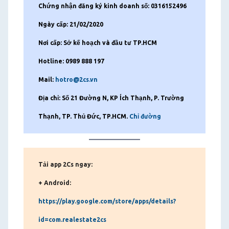
Chứng nhận đăng ký kinh doanh số: 0316152496
Ngày cấp: 21/02/2020
Nơi cấp: Sở kế hoạch và đầu tư TP.HCM
Hotline: 0989 888 197
Mail:
hotro@2cs.vn
Địa chỉ: Số 21 Đường N, KP Ích Thạnh, P. Trường
Thạnh, TP. Thủ Đức, TP.HCM.
Chỉ đường
Tải app 2Cs ngay:
+ Android:
https://play.google.com/store/apps/details?
id=com.realestate2cs