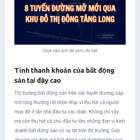
Click vào ảnh để xem chi tiết
Tính thanh khoản của bất động
sản tại đây cao
Thị trường bất động sản trên các tuyến đường sắp
mở rộng thường rất nhộn nhịp vì thu hút cả người
mua để ở lẫn nhà đầu tư các nhân. Không chỉ vậy
mà còn thu hút cả chủ đầu tư lớn; những đơn vị kinh
doanh bất động sản có uy tín trên thị trường. Giới
chuyên gia định giá bất động sản ở những khu vực