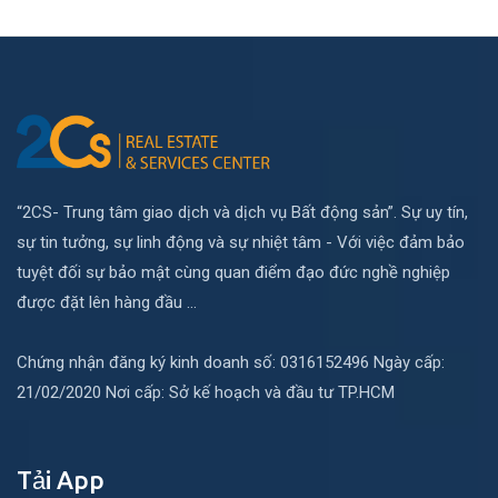
“2CS- Trung tâm giao dịch và dịch vụ Bất động sản”. Sự uy tín,
sự tin tưởng, sự linh động và sự nhiệt tâm - Với việc đảm bảo
tuyệt đối sự bảo mật cùng quan điểm đạo đức nghề nghiệp
được đặt lên hàng đầu ...
Chứng nhận đăng ký kinh doanh số: 0316152496 Ngày cấp:
21/02/2020 Nơi cấp: Sở kế hoạch và đầu tư TP.HCM
Tải App