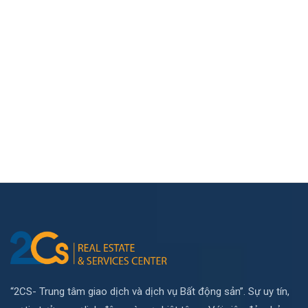
“2CS- Trung tâm giao dịch và dịch vụ Bất động sản”. Sự uy tín,