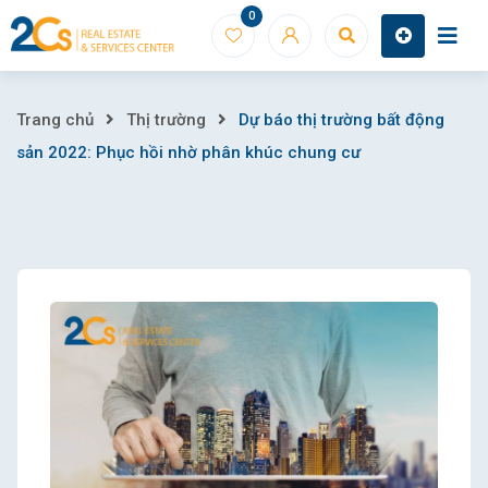
Skip
0
to
content
Dự
Trang chủ
Thị trường
Dự báo thị trường bất động
sản 2022: Phục hồi nhờ phân khúc chung cư
báo
thị
trường
bất
động
sản
2022: