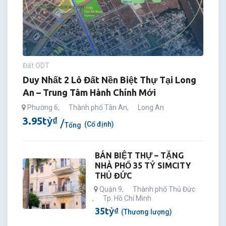
Đất ODT
Duy Nhất 2 Lô Đất Nền Biệt Thự Tại Long
An – Trung Tâm Hành Chính Mới
Phường 6
,
Thành phố Tân An
,
Long An
3.95
tỷ
₫
(Cố định)
Tổng
BÁN BIỆT THỰ – TẶNG
NHÀ PHỐ 35 TỶ SIMCITY
THỦ ĐỨC
Quận 9
,
Thành phố Thủ Đức
,
Tp. Hồ Chí Minh
35
tỷ
₫
(Thương lượng)