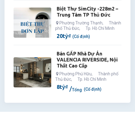
Biệt Thự SimCity -228m2 –
Trung Tâm TP Thủ Đức
Phường Trường Thạnh
,
Thành
phố Thủ Đức
,
Tp. Hồ Chí Minh
20
tỷ
₫
(Cố định)
Bán GẤP Nhà Dự Án
VALENCIA RIVERSIDE, Nội
Thất Cao Cấp
Phường Phú Hữu
,
Thành phố
Thủ Đức
,
Tp. Hồ Chí Minh
8
tỷ
₫
(Cố định)
Tổng