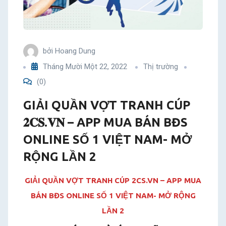
MUA
BÁN
bởi
Hoang Dung
BĐS
Tháng Mười Một 22, 2022
Thị trường
(0)
ONLINE
GIẢI QUẦN VỢT TRANH CÚP
SỐ
𝟐𝐂𝐒.𝐕𝐍 – APP MUA BÁN BĐS
1
ONLINE SỐ 1 VIỆT NAM- MỞ
VIỆT
RỘNG LẦN 2
NAM-
GIẢI QUẦN VỢT TRANH CÚP 2CS.VN – APP MUA
BÁN BĐS ONLINE SỐ 1 VIỆT NAM- MỞ RỘNG
MỞ
LẦN 2