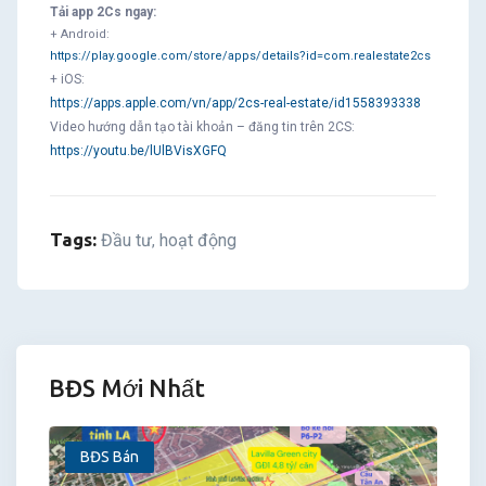
Tải app 2Cs ngay:
+ Android:
https://play.google.com/store/apps/details?id=com.realestate2cs
+ iOS:
https://apps.apple.com/vn/app/2cs-real-estate/id1558393338
Video hướng dẫn tạo tài khoản – đăng tin trên 2CS:
https://youtu.be/lUlBVisXGFQ
Tags:
Đầu tư
hoạt động
,
BĐS Mới Nhất
BĐS Bán