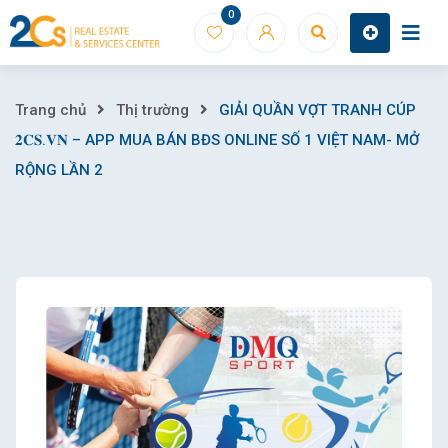
Skip
0
to
content
GIẢI
Trang chủ
Thị trường
GIẢI QUẦN VỢT TRANH CÚP
𝟐𝐂𝐒.𝐕𝐍 – APP MUA BÁN BĐS ONLINE SỐ 1 VIỆT NAM- MỞ
QUẦN
RỘNG LẦN 2
VỢT
TRANH
CÚP
𝟐𝐂𝐒.𝐕𝐍
–
APP