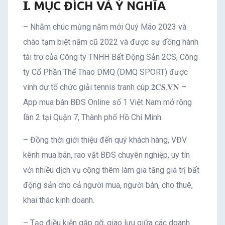
RỘNG
𝐈. MỤC ĐÍCH VÀ Ý NGHĨA
LẦN
– Nhằm chúc mừng năm mới Quý Mão 2023 và
2
chào tạm biệt năm cũ 2022 và được sự đồng hành
tài trợ của Công ty TNHH Bất Động Sản 2CS, Công
ty Cổ Phần Thể Thao DMQ (DMQ SPORT) được
vinh dự tổ chức giải tennis tranh cúp 𝟐𝐂𝐒.𝐕𝐍 –
App mua bán BĐS Online số 1 Việt Nam mở rộng
lần 2 tại Quận 7, Thành phố Hồ Chí Minh.
– Đồng thời giới thiệu đến quý khách hàng, VĐV
kênh mua bán, rao vặt BĐS chuyên nghiệp, uy tín
với nhiều dịch vụ cộng thêm làm gia tăng giá trị bất
động sản cho cả người mua, người bán, cho thuê,
khai thác kinh doanh.
– Tạo điều kiện gặp gỡ, giao lưu giữa các doanh