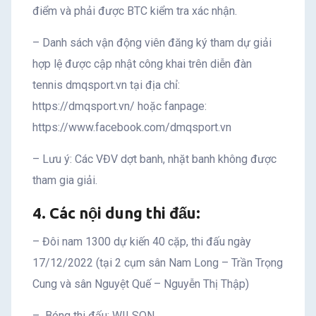
điểm và phải được BTC kiểm tra xác nhận.
– Danh sách vận động viên đăng ký tham dự giải
hợp lệ được cập nhật công khai trên diễn đàn
tennis dmqsport.vn tại địa chỉ:
https://dmqsport.vn/ hoặc fanpage:
https://www.facebook.com/dmqsport.vn
– Lưu ý: Các VĐV dợt banh, nhặt banh không được
tham gia giải.
4. Các nội dung thi đấu:
– Đôi nam 1300 dự kiến 40 cặp, thi đấu ngày
17/12/2022 (tại 2 cụm sân Nam Long – Trần Trọng
Cung và sân Nguyệt Quế – Nguyễn Thị Thập)
– Bóng thi đấu: WILSON