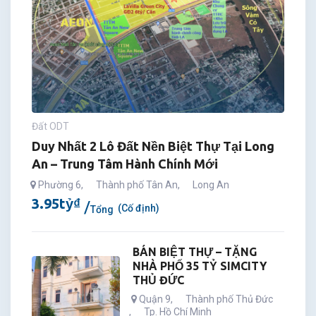
Đất ODT
Duy Nhất 2 Lô Đất Nền Biệt Thự Tại Long
An – Trung Tâm Hành Chính Mới
Phường 6
,
Thành phố Tân An
,
Long An
3.95
tỷ
₫
(Cố định)
Tổng
BÁN BIỆT THỰ – TẶNG
NHÀ PHỐ 35 TỶ SIMCITY
THỦ ĐỨC
Quận 9
,
Thành phố Thủ Đức
,
Tp. Hồ Chí Minh