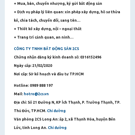
+ Mua, bán, chuyển nhượng, ký gửi bất động sản
+ Dịch vụ pháp lý liên quan: xin phép xây dựng, hồ sơ thừa
kế, chia tách, chuyển đổi, sang tên…
+ Thiết kế xây dựng, nội – ngoại thất
+ Trang trí cảnh quan, an ninh…
CÔNG TY TNHH BẤT ĐỘNG SẢN 2CS
Chứng nhận đăng ký kinh doanh số: 0316152496
Ngày cấp: 21/02/2020
Nơi cấp: Sở kế hoạch và đầu tư TP.HCM
Hotline: 0989 888 197
Mail:
hotro@2cs.vn
Địa chỉ: Số 21 Đường N, KP Ích Thạnh, P. Trường Thạnh, TP.
Thủ Đức, TP.HCM.
Chỉ đường
Văn phòng 2CS Long An: ấp 2, xã Thạnh Hòa, huyện Bến
Lức, tỉnh Long An.
Chỉ đường