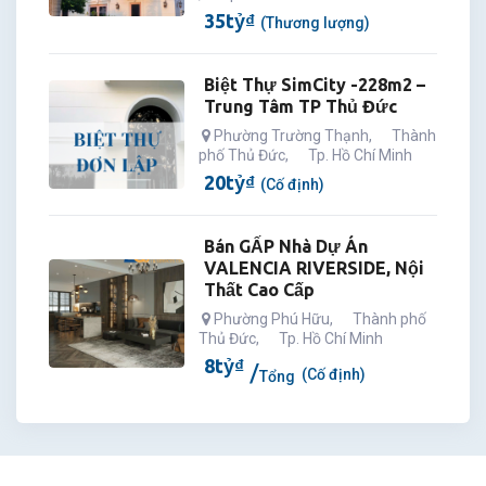
35
tỷ
₫
(Thương lượng)
Biệt Thự SimCity -228m2 –
Trung Tâm TP Thủ Đức
Phường Trường Thạnh
,
Thành
phố Thủ Đức
,
Tp. Hồ Chí Minh
20
tỷ
₫
(Cố định)
Bán GẤP Nhà Dự Án
VALENCIA RIVERSIDE, Nội
Thất Cao Cấp
Phường Phú Hữu
,
Thành phố
Thủ Đức
,
Tp. Hồ Chí Minh
8
tỷ
₫
(Cố định)
Tổng