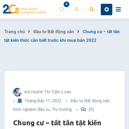
Skip
0
to
content
Chung
Trang chủ
Đầu tư Bất động sản
Chung cư – tất tần
tật kiến thức cần biết trước khi mua bán 2022
cư
–
tất
tần
bởi
Huỳnh Thị Cẩm Loan
tật
Tháng Bảy 11, 2022
Đầu tư Bất động sản
,
Kinh nghiệm đầu tư
,
Thị trường
(0)
kiến
Chung cư – tất tần tật kiến
thức