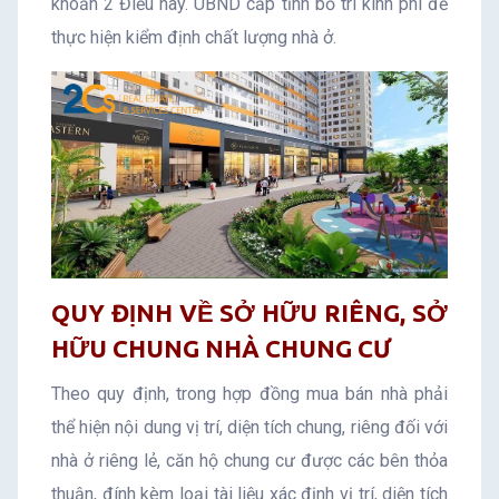
khoản 2 Điều này. UBND cấp tỉnh bố trí kinh phí để
thực hiện kiểm định chất lượng nhà ở.
QUY ĐỊNH VỀ SỞ HỮU RIÊNG, SỞ
HỮU CHUNG NHÀ CHUNG CƯ
Theo quy định, trong hợp đồng mua bán nhà phải
thể hiện nội dung vị trí, diện tích chung, riêng đối với
nhà ở riêng lẻ, căn hộ chung cư được các bên thỏa
thuận, đính kèm loại tài liệu xác định vị trí, diện tích