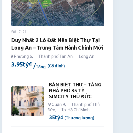
Đất ODT
Duy Nhất 2 Lô Đất Nền Biệt Thự Tại
Long An – Trung Tâm Hành Chính Mới
Phường 6
,
Thành phố Tân An
,
Long An
3.95
tỷ
₫
(Cố định)
Tổng
BÁN BIỆT THỰ – TẶNG
NHÀ PHỐ 35 TỶ
SIMCITY THỦ ĐỨC
Quận 9
,
Thành phố Thủ
Đức
,
Tp. Hồ Chí Minh
35
tỷ
₫
(Thương lượng)