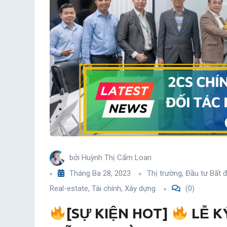
KÝ
KẾT
HỢP
TÁC
CHIẾN
LƯỢC
GIỮA
bởi
Huỳnh Thị Cẩm Loan
2CS
Tháng Ba 28, 2023
Thị trường
,
Đầu tư Bất 
VÀ
Real-estate
,
Tài chính
,
Xây dựng
(0)
VPBANK
[SỰ KIỆN HOT]
LỄ K