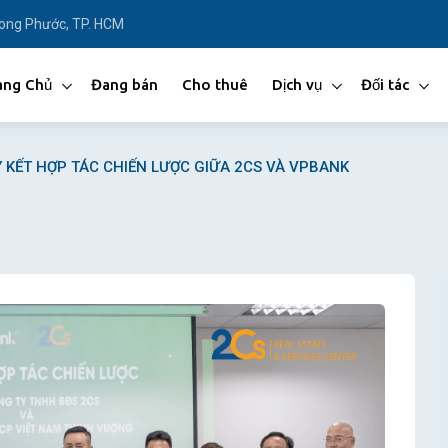
Long Phước, TP. HCM
ang Chủ
Đang bán
Cho thuê
Dịch vụ
Đối tác
Ý KẾT HỢP TÁC CHIẾN LƯỢC GIỮA 2CS VÀ VPBANK