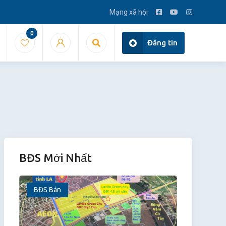
Mạng xã hội
0
Đăng tin
BĐS Mới Nhất
BĐS Bán