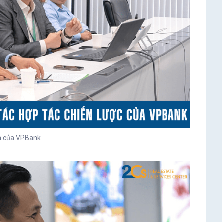
̣n của VPBank