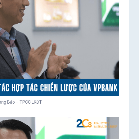
àng Bảo – TPCC LKĐT