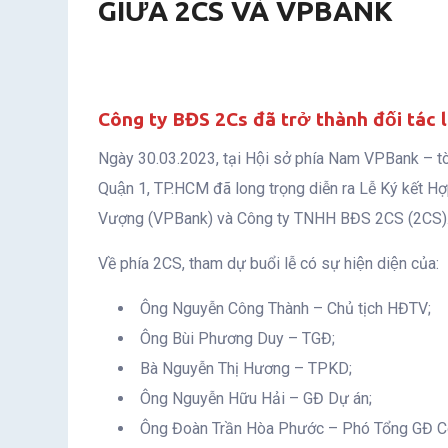
GIỮA 2CS VÀ VPBANK
Công ty BĐS 2Cs đã trở thành đối tác
Ngày 30.03.2023, tại Hội sở phía Nam VPBank – t
Quận 1, TP.HCM đã long trọng diễn ra Lễ Ký kết H
Vượng (VPBank) và Công ty TNHH BĐS 2CS (2CS)
Về phía 2CS, tham dự buổi lễ có sự hiện diện của:
Ông Nguyễn Công Thành – Chủ tịch HĐTV;
Ông Bùi Phương Duy – TGĐ;
Bà Nguyễn Thị Hương – TPKD;
Ông Nguyễn Hữu Hải – GĐ Dự án;
Ông Đoàn Trần Hòa Phước – Phó Tổng GĐ Cô