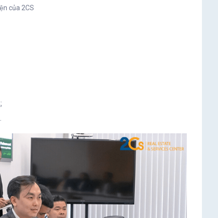
iện của 2CS
;
.