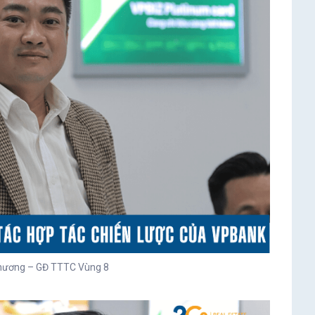
hương – GĐ TTTC Vùng 8