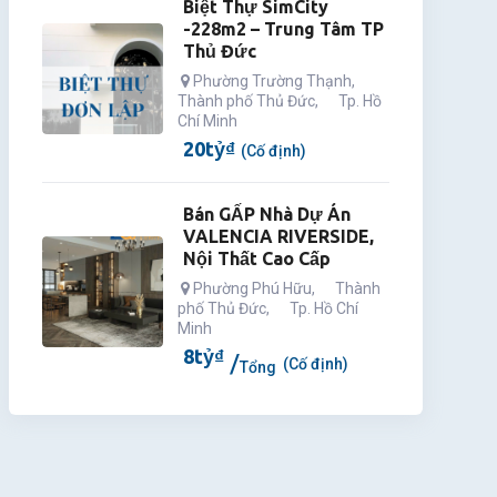
Biệt Thự SimCity
-228m2 – Trung Tâm TP
Thủ Đức
Phường Trường Thạnh
,
Thành phố Thủ Đức
,
Tp. Hồ
Chí Minh
20
tỷ
₫
(Cố định)
Bán GẤP Nhà Dự Án
VALENCIA RIVERSIDE,
Nội Thất Cao Cấp
Phường Phú Hữu
,
Thành
phố Thủ Đức
,
Tp. Hồ Chí
Minh
8
tỷ
₫
(Cố định)
Tổng