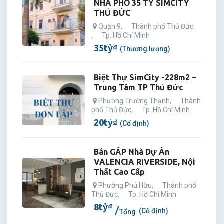
NHÀ PHỐ 35 TỶ SIMCITY
THỦ ĐỨC
Quận 9
,
Thành phố Thủ Đức
,
Tp. Hồ Chí Minh
35
tỷ
₫
(Thương lượng)
Biệt Thự SimCity -228m2 –
Trung Tâm TP Thủ Đức
Phường Trường Thạnh
,
Thành
phố Thủ Đức
,
Tp. Hồ Chí Minh
20
tỷ
₫
(Cố định)
Bán GẤP Nhà Dự Án
VALENCIA RIVERSIDE, Nội
Thất Cao Cấp
Phường Phú Hữu
,
Thành phố
Thủ Đức
,
Tp. Hồ Chí Minh
8
tỷ
₫
(Cố định)
Tổng