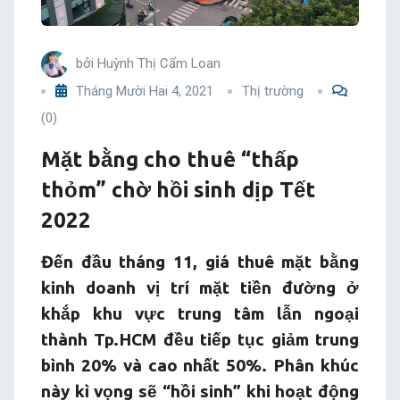
sinh
bởi
Huỳnh Thị Cẩm Loan
dịp
Tháng Mười Hai 4, 2021
Thị trường
Tết
(0)
2022
Mặt bằng cho thuê “thấp
thỏm” chờ hồi sinh dịp Tết
2022
Đến đầu tháng 11, giá thuê mặt bằng
kinh doanh vị trí mặt tiền đường ở
khắp khu vực trung tâm lẫn ngoại
thành Tp.HCM đều tiếp tục giảm trung
bình 20% và cao nhất 50%. Phân khúc
này kì vọng sẽ “hồi sinh” khi hoạt động