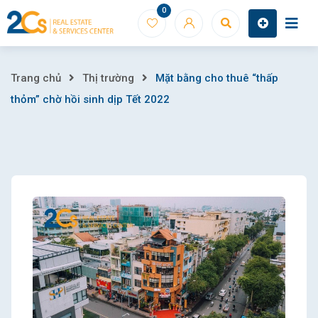
Skip
0
to
content
Mặt
Trang chủ
Thị trường
Mặt bằng cho thuê “thấp
thỏm” chờ hồi sinh dịp Tết 2022
bằng
cho
thuê
“thấp
thỏm”
chờ
hồi