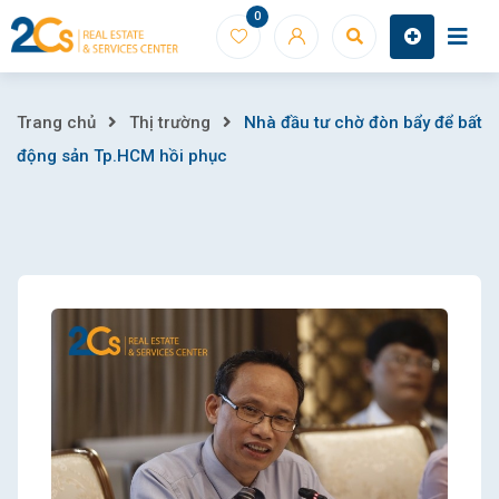
Skip
0
to
content
Nhà
Trang chủ
Thị trường
Nhà đầu tư chờ đòn bẩy để bất
động sản Tp.HCM hồi phục
đầu
tư
chờ
đòn
bẩy
để
bất