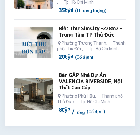
,
Tp. Hồ Chí Minh
35
tỷ
₫
(Thương lượng)
Biệt Thự SimCity -228m2 –
Trung Tâm TP Thủ Đức
Phường Trường Thạnh
,
Thành
phố Thủ Đức
,
Tp. Hồ Chí Minh
20
tỷ
₫
(Cố định)
Bán GẤP Nhà Dự Án
VALENCIA RIVERSIDE, Nội
Thất Cao Cấp
Phường Phú Hữu
,
Thành phố
Thủ Đức
,
Tp. Hồ Chí Minh
8
tỷ
₫
(Cố định)
Tổng