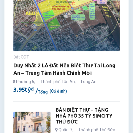
Đất ODT
Duy Nhất 2 Lô Đất Nền Biệt Thự Tại Long
An – Trung Tâm Hành Chính Mới
Phường 6
,
Thành phố Tân An
,
Long An
3.95
tỷ
₫
(Cố định)
Tổng
BÁN BIỆT THỰ – TẶNG
NHÀ PHỐ 35 TỶ SIMCITY
THỦ ĐỨC
Quận 9
,
Thành phố Thủ Đức