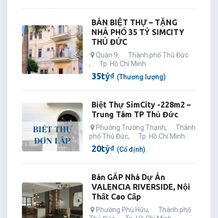
BÁN BIỆT THỰ – TẶNG
NHÀ PHỐ 35 TỶ SIMCITY
THỦ ĐỨC
Quận 9
,
Thành phố Thủ Đức
,
Tp. Hồ Chí Minh
35
tỷ
₫
(Thương lượng)
Biệt Thự SimCity -228m2 –
Trung Tâm TP Thủ Đức
Phường Trường Thạnh
,
Thành
phố Thủ Đức
,
Tp. Hồ Chí Minh
20
tỷ
₫
(Cố định)
Bán GẤP Nhà Dự Án
VALENCIA RIVERSIDE, Nội
Thất Cao Cấp
Phường Phú Hữu
,
Thành phố