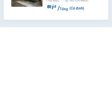
Thủ Đức
,
Tp. Hồ Chí Minh
8
tỷ
₫
(Cố định)
Tổng