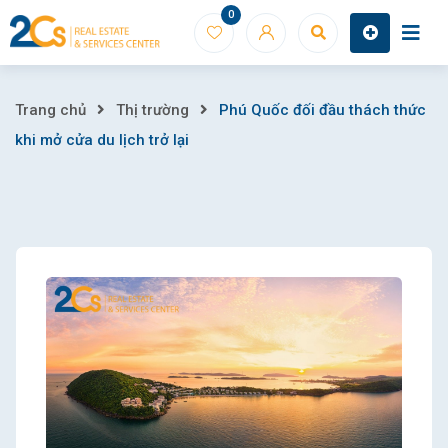
Skip
0
to
content
Phú
Trang chủ
Thị trường
Phú Quốc đối đầu thách thức
khi mở cửa du lịch trở lại
Quốc
đối
đầu
thách
thức
khi
mở