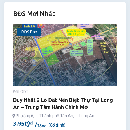
BĐS Mới Nhất
BĐS Bán
Đất ODT
Duy Nhất 2 Lô Đất Nền Biệt Thự Tại Long
An – Trung Tâm Hành Chính Mới
Phường 6
,
Thành phố Tân An
,
Long An
3.95
tỷ
₫
(Cố định)
Tổng