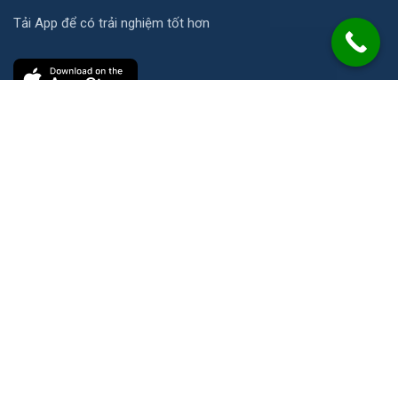
Tải App để có trải nghiệm tốt hơn
Liên hệ
Số 21 Đường N, KP Ích Thạnh, P. Long Phước, TP. HCM
info@2cs.vn
08 1234 1186