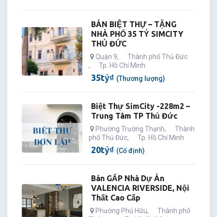
BÁN BIỆT THỰ – TẶNG
NHÀ PHỐ 35 TỶ SIMCITY
THỦ ĐỨC
Quận 9
,
Thành phố Thủ Đức
,
Tp. Hồ Chí Minh
35
tỷ
₫
(Thương lượng)
Biệt Thự SimCity -228m2 –
Trung Tâm TP Thủ Đức
Phường Trường Thạnh
,
Thành
phố Thủ Đức
,
Tp. Hồ Chí Minh
20
tỷ
₫
(Cố định)
Bán GẤP Nhà Dự Án
VALENCIA RIVERSIDE, Nội
Thất Cao Cấp
Phường Phú Hữu
,
Thành phố