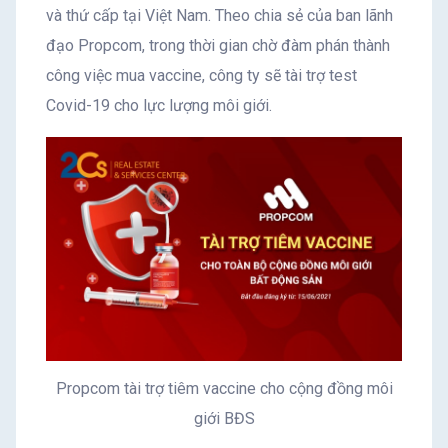
và thứ cấp tại Việt Nam. Theo chia sẻ của ban lãnh
đạo Propcom, trong thời gian chờ đàm phán thành
công việc mua vaccine, công ty sẽ tài trợ test
Covid-19 cho lực lượng môi giới.
Propcom tài trợ tiêm vaccine cho cộng đồng môi
giới BĐS