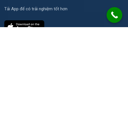
Tải App để có trải nghiệm tốt hơn
Liên hệ
Số 21 Đường N, KP Ích Thạnh, P. Long Phước, TP. HCM
info@2cs.vn
08 1234 1186