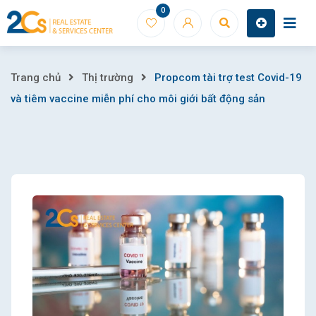
Skip
0
to
content
Propcom
Trang chủ
Thị trường
Propcom tài trợ test Covid-19
và tiêm vaccine miễn phí cho môi giới bất động sản
tài
trợ
test
Covid-
19
và
tiêm