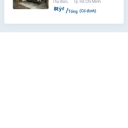
Thủ Đức
,
Tp. Hồ Chí Minh
8
tỷ
₫
(Cố định)
Tổng