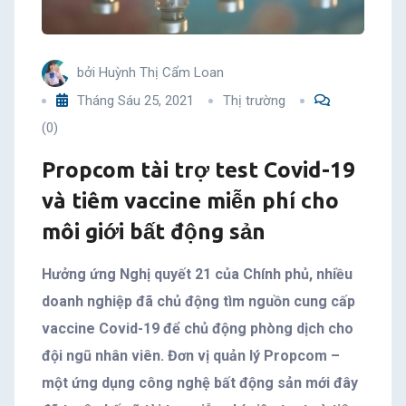
vaccine
miễn
bởi
Huỳnh Thị Cẩm Loan
Tháng Sáu 25, 2021
Thị trường
phí
(0)
cho
Propcom tài trợ test Covid-19
môi
và tiêm vaccine miễn phí cho
môi giới bất động sản
giới
bất
Hưởng ứng Nghị quyết 21 của Chính phủ, nhiều
doanh nghiệp đã chủ động tìm nguồn cung cấp
động
vaccine Covid-19 để chủ động phòng dịch cho
đội ngũ nhân viên. Đơn vị quản lý Propcom –
sản
một ứng dụng công nghệ bất động sản mới đây