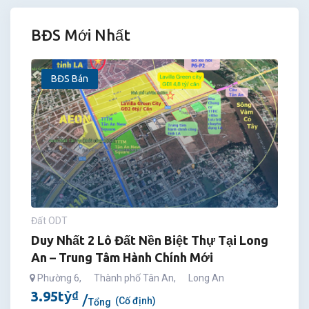
BĐS Mới Nhất
BĐS Bán
Đất ODT
Duy Nhất 2 Lô Đất Nền Biệt Thự Tại Long
An – Trung Tâm Hành Chính Mới
Phường 6
,
Thành phố Tân An
,
Long An
3.95
tỷ
₫
(Cố định)
Tổng