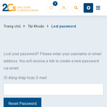
Skip
0
to
content
Lost
Trang chủ
Tài Khoản
Lost password
password
Lost your password? Please enter your username or email
address. You will receive a link to create a new password
via email.
ID đăng nhập hoặc E-mail