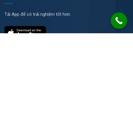
Tải App để có trải nghiệm tốt hơn
Liên hệ
Số 21 Đường N, KP Ích Thạnh, P. Long Phước, TP. HCM
info@2cs.vn
08 1234 1186