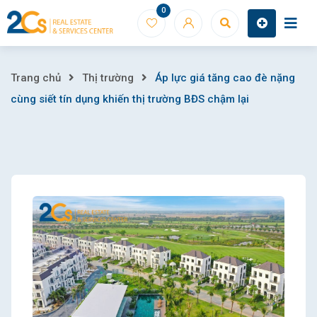
Skip
0
to
content
Áp
Trang chủ
Thị trường
Áp lực giá tăng cao đè nặng
cùng siết tín dụng khiến thị trường BĐS chậm lại
lực
giá
tăng
cao
đè
nặng
cùng