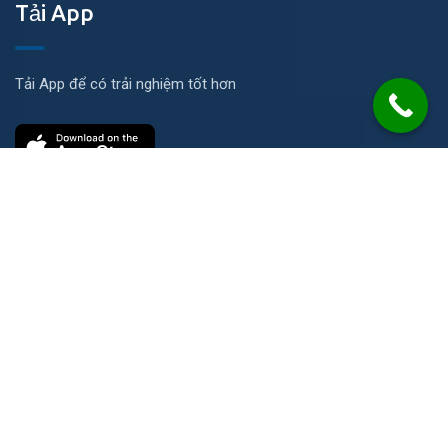
Tải App
Tải App để có trải nghiệm tốt hơn
Liên hệ
Số 21 Đường N, KP Ích Thạnh, P. Long Phước, TP. HCM
info@2cs.vn