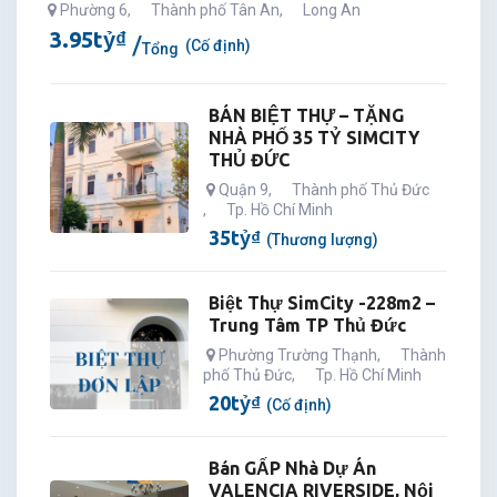
Phường 6
,
Thành phố Tân An
,
Long An
3.95
tỷ
₫
(Cố định)
Tổng
BÁN BIỆT THỰ – TẶNG
NHÀ PHỐ 35 TỶ SIMCITY
THỦ ĐỨC
Quận 9
,
Thành phố Thủ Đức
,
Tp. Hồ Chí Minh
35
tỷ
₫
(Thương lượng)
Biệt Thự SimCity -228m2 –
Trung Tâm TP Thủ Đức
Phường Trường Thạnh
,
Thành
phố Thủ Đức
,
Tp. Hồ Chí Minh
20
tỷ
₫
(Cố định)
Bán GẤP Nhà Dự Án
VALENCIA RIVERSIDE, Nội