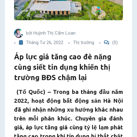
siết
tín
bởi
Huỳnh Thị Cẩm Loan
dụng
Tháng Tư 26, 2022
Thị trường
(0)
khiến
Áp lực giá tăng cao đè nặng
thị
cùng siết tín dụng khiến thị
trường BĐS chậm lại
trường
(Tổ Quốc) – Trong ba tháng đầu năm
BĐS
2022, hoạt động bất động sản Hà Nội
chậm
đã ghi nhận những xu hướng khác nhau
trên mỗi phân khúc. Chuyên gia đánh
lại
giá, áp lực tăng giá cùng tỷ lệ lạm phát
tăng cao trong khi tín dụng bị thắt chặt