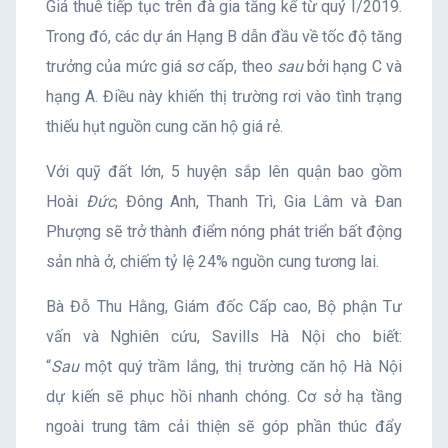
Giá thuê tiếp tục trên đà gia tăng kể từ quý I/2019.
Trong đó, các dự án Hạng B dẫn đầu về tốc độ tăng
trưởng của mức giá sơ cấp, theo
sau
bởi hạng C và
hạng A. Điều này khiến thị trường rơi vào tình trạng
thiếu hụt nguồn cung căn hộ giá rẻ.
Với quỹ đất lớn, 5 huyện sắp lên quận bao gồm
Hoài
Đức
, Đông Anh, Thanh Trì, Gia Lâm và Đan
Phượng sẽ trở thành điểm nóng phát triển bất động
sản nhà ở, chiếm tỷ lệ 24% nguồn cung tương lai.
Bà Đỗ Thu Hằng, Giám đốc Cấp cao, Bộ phận Tư
vấn và Nghiên cứu, Savills Hà Nội cho biết:
“
Sau
một quý trầm lắng, thị trường căn hộ Hà Nội
dự kiến sẽ phục hồi nhanh chóng. Cơ sở hạ tầng
ngoài trung tâm cải thiện sẽ góp phần thúc đẩy