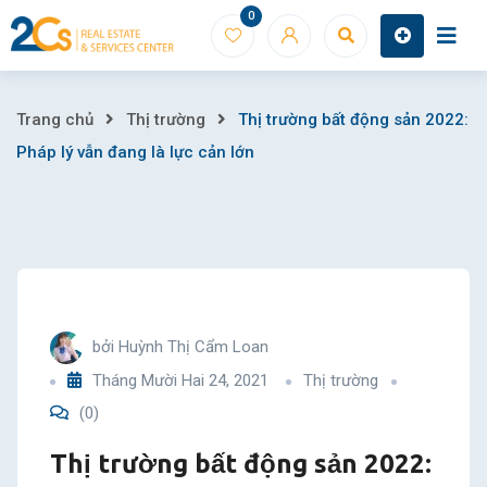
Skip
0
to
content
Thị
Trang chủ
Thị trường
Thị trường bất động sản 2022:
Pháp lý vẫn đang là lực cản lớn
trường
bất
động
sản
bởi
Huỳnh Thị Cẩm Loan
2022:
Tháng Mười Hai 24, 2021
Thị trường
(0)
Pháp
Thị trường bất động sản 2022:
lý