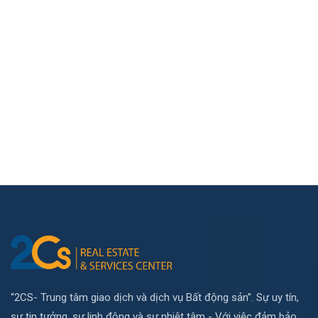
“2CS- Trung tâm giao dịch và dịch vụ Bất động sản”. Sự uy tín,
sự tin tưởng, sự linh động và sự nhiệt tâm - Với việc đảm bảo