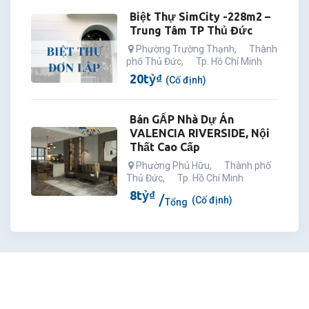
Biệt Thự SimCity -228m2 –
Trung Tâm TP Thủ Đức
Phường Trường Thạnh
,
Thành
phố Thủ Đức
,
Tp. Hồ Chí Minh
20
tỷ
₫
(Cố định)
Bán GẤP Nhà Dự Án
VALENCIA RIVERSIDE, Nội
Thất Cao Cấp
Phường Phú Hữu
,
Thành phố
Thủ Đức
,
Tp. Hồ Chí Minh
8
tỷ
₫
(Cố định)
Tổng