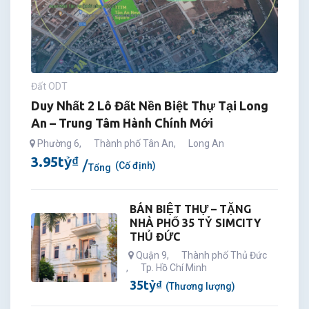
Đất ODT
Duy Nhất 2 Lô Đất Nền Biệt Thự Tại Long
An – Trung Tâm Hành Chính Mới
Phường 6
,
Thành phố Tân An
,
Long An
3.95
tỷ
₫
(Cố định)
Tổng
BÁN BIỆT THỰ – TẶNG
NHÀ PHỐ 35 TỶ SIMCITY
THỦ ĐỨC
Quận 9
,
Thành phố Thủ Đức
,
Tp. Hồ Chí Minh
35
tỷ
₫
(Thương lượng)