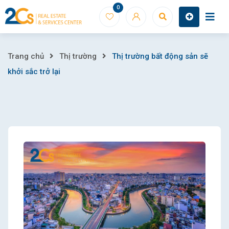
Skip
0
to
content
Thị
Trang chủ
Thị trường
Thị trường bất động sản sẽ
khởi sắc trở lại
trường
bất
động
sản
sẽ
khởi
sắc