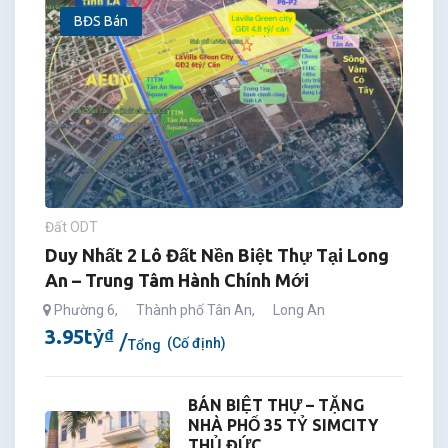
BĐS Bán
Đất ODT
Duy Nhất 2 Lô Đất Nền Biệt Thự Tại Long
An – Trung Tâm Hành Chính Mới
Phường 6
,
Thành phố Tân An
,
Long An
3.95
tỷ
₫
(Cố định)
Tổng
BÁN BIỆT THỰ – TẶNG
NHÀ PHỐ 35 TỶ SIMCITY
THỦ ĐỨC