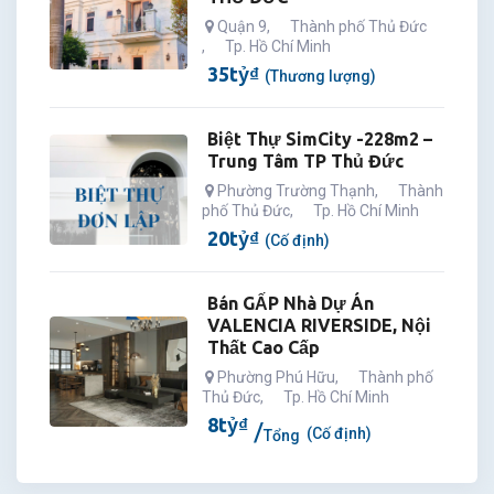
Quận 9
,
Thành phố Thủ Đức
,
Tp. Hồ Chí Minh
35
tỷ
₫
(Thương lượng)
Biệt Thự SimCity -228m2 –
Trung Tâm TP Thủ Đức
Phường Trường Thạnh
,
Thành
phố Thủ Đức
,
Tp. Hồ Chí Minh
20
tỷ
₫
(Cố định)
Bán GẤP Nhà Dự Án
VALENCIA RIVERSIDE, Nội
Thất Cao Cấp
Phường Phú Hữu
,
Thành phố
Thủ Đức
,
Tp. Hồ Chí Minh
8
tỷ
₫
(Cố định)
Tổng