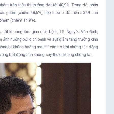
 phẩm trên toàn thị trường đạt tới 40,9%. Trong đó, phân
sản phẩm (chiếm 48,6%), tiếp theo là đất nền 5.349 sản
 phẩm (chiếm 14,9%).
 suốt khoảng thời gian dịch bệnh, TS. Nguyễn Văn Đính,
ị ảnh hưởng bởi dịch bệnh và sụt giảm tăng trưởng kinh
không bị khủng hoảng mà chỉ cản trở bởi những tác động
rường bất động sản không suy thoái, không chững lại.