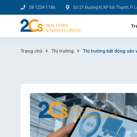
Skip
08 1234 1186
Số 21 Đường N, KP Ích Thạnh, P. 
to
content
Tr
Thị
Trang chủ
Thị trường
Thị trường bất động sản v
trường
bất
động
sản
vừa