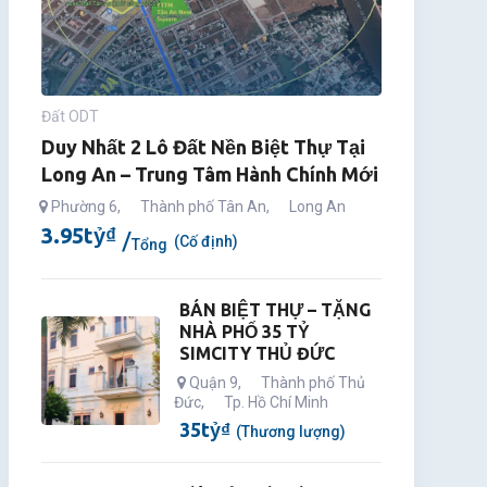
Đất ODT
Duy Nhất 2 Lô Đất Nền Biệt Thự Tại
Long An – Trung Tâm Hành Chính Mới
Phường 6
,
Thành phố Tân An
,
Long An
3.95
tỷ
₫
(Cố định)
Tổng
BÁN BIỆT THỰ – TẶNG
NHÀ PHỐ 35 TỶ
SIMCITY THỦ ĐỨC
Quận 9
,
Thành phố Thủ
Đức
,
Tp. Hồ Chí Minh
35
tỷ
₫
(Thương lượng)