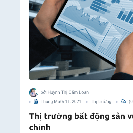
trải
qua
giai
đoạn
điều
chỉnh
bởi
Huỳnh Thị Cẩm Loan
Tháng Mười 11, 2021
Thị trường
(0
Thị trường bất động sản v
chỉnh