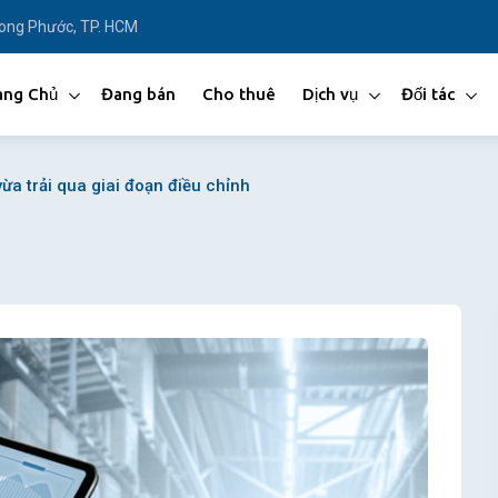
Long Phước, TP. HCM
ang Chủ
Đang bán
Cho thuê
Dịch vụ
Đối tác
ừa trải qua giai đoạn điều chỉnh