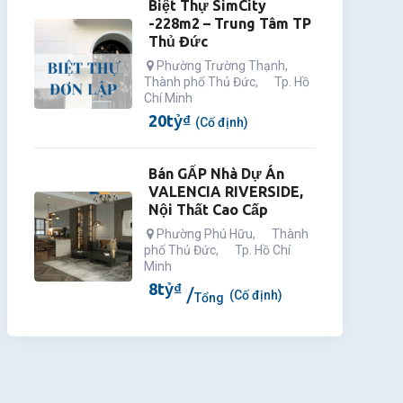
Biệt Thự SimCity
-228m2 – Trung Tâm TP
Thủ Đức
Phường Trường Thạnh
,
Thành phố Thủ Đức
,
Tp. Hồ
Chí Minh
20
tỷ
₫
(Cố định)
Bán GẤP Nhà Dự Án
VALENCIA RIVERSIDE,
Nội Thất Cao Cấp
Phường Phú Hữu
,
Thành
phố Thủ Đức
,
Tp. Hồ Chí
Minh
8
tỷ
₫
(Cố định)
Tổng