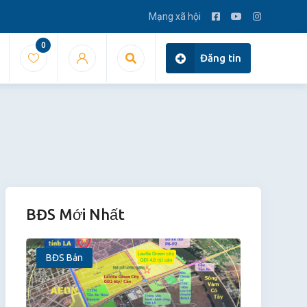
Mạng xã hội
0
Đăng tin
BĐS Mới Nhất
BĐS Bán