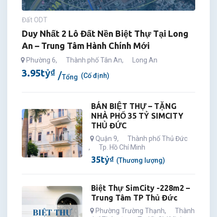
Đất ODT
Duy Nhất 2 Lô Đất Nền Biệt Thự Tại Long
An – Trung Tâm Hành Chính Mới
Phường 6
,
Thành phố Tân An
,
Long An
3.95
tỷ
₫
(Cố định)
Tổng
BÁN BIỆT THỰ – TẶNG
NHÀ PHỐ 35 TỶ SIMCITY
THỦ ĐỨC
Quận 9
,
Thành phố Thủ Đức
,
Tp. Hồ Chí Minh
35
tỷ
₫
(Thương lượng)
Biệt Thự SimCity -228m2 –
Trung Tâm TP Thủ Đức
Phường Trường Thạnh
,
Thành