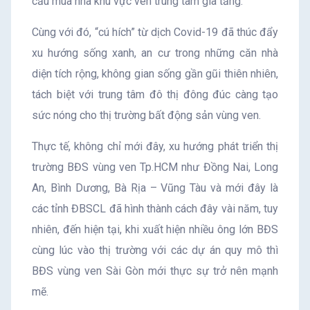
cầu mua nhà khu vực ven trung tâm gia tăng.
Cùng với đó, “cú hích” từ dịch Covid-19 đã thúc đẩy
xu hướng sống xanh, an cư trong những căn nhà
diện tích rộng, không gian sống gần gũi thiên nhiên,
tách biệt với trung tâm đô thị đông đúc càng tạo
sức nóng cho thị trường bất động sản vùng ven.
Thực tế, không chỉ mới đây, xu hướng phát triển thị
trường BĐS vùng ven Tp.HCM như Đồng Nai, Long
An, Bình Dương, Bà Rịa – Vũng Tàu và mới đây là
các tỉnh ĐBSCL đã hình thành cách đây vài năm, tuy
nhiên, đến hiện tại, khi xuất hiện nhiều ông lớn BĐS
cùng lúc vào thị trường với các dự án quy mô thì
BĐS vùng ven Sài Gòn mới thực sự trở nên mạnh
mẽ.