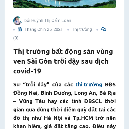
Gòn
trỗi
bởi
Huỳnh Thị Cẩm Loan
Tháng Chín 25, 2021
Thị trường
dậy
(0)
sau
Thị trường bất động sản vùng
ven Sài Gòn trỗi dậy sau dịch
dịch
covid-19
covid-
Sự “trỗi dậy” của các
thị trường
BĐS
19
Đồng Nai, Bình Dương, Long An, Bà Rịa
– Vũng Tàu hay các tỉnh ĐBSCL thời
gian qua đúng thời điểm quỹ đất tại các
đô thị như Hà Nội và Tp.HCM trở nên
khan hiếm, giá đất tăng cao. Điều này