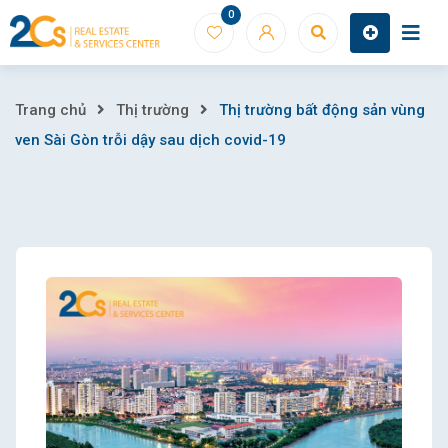
Skip
0
to
content
Thị
Trang chủ
Thị trường
Thị trường bất động sản vùng
ven Sài Gòn trỗi dậy sau dịch covid-19
trường
bất
động
sản
vùng
ven
Sài