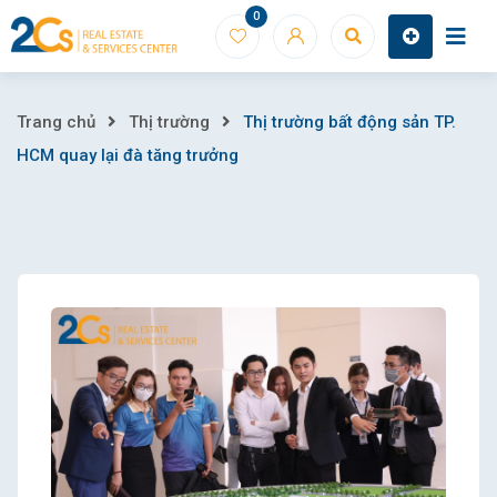
Skip
0
to
content
Thị
Trang chủ
Thị trường
Thị trường bất động sản TP.
HCM quay lại đà tăng trưởng
trường
bất
động
sản
TP.
HCM
quay