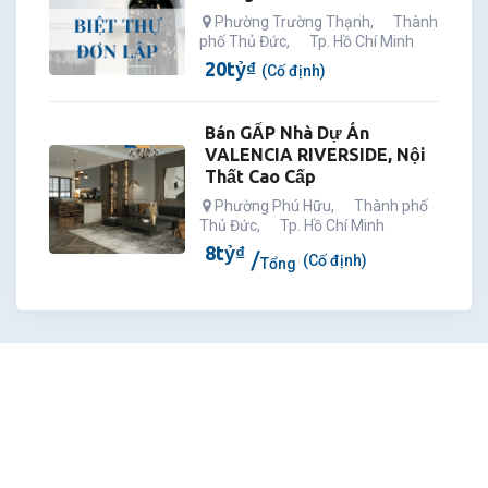
Phường Trường Thạnh
,
Thành
phố Thủ Đức
,
Tp. Hồ Chí Minh
20
tỷ
₫
(Cố định)
Bán GẤP Nhà Dự Án
VALENCIA RIVERSIDE, Nội
Thất Cao Cấp
Phường Phú Hữu
,
Thành phố
Thủ Đức
,
Tp. Hồ Chí Minh
8
tỷ
₫
(Cố định)
Tổng