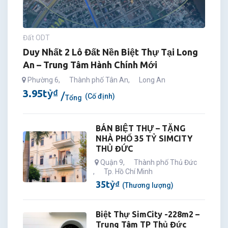
Đất ODT
Duy Nhất 2 Lô Đất Nền Biệt Thự Tại Long
An – Trung Tâm Hành Chính Mới
Phường 6
,
Thành phố Tân An
,
Long An
3.95
tỷ
₫
(Cố định)
Tổng
BÁN BIỆT THỰ – TẶNG
NHÀ PHỐ 35 TỶ SIMCITY
THỦ ĐỨC
Quận 9
,
Thành phố Thủ Đức
,
Tp. Hồ Chí Minh
35
tỷ
₫
(Thương lượng)
Biệt Thự SimCity -228m2 –
Trung Tâm TP Thủ Đức