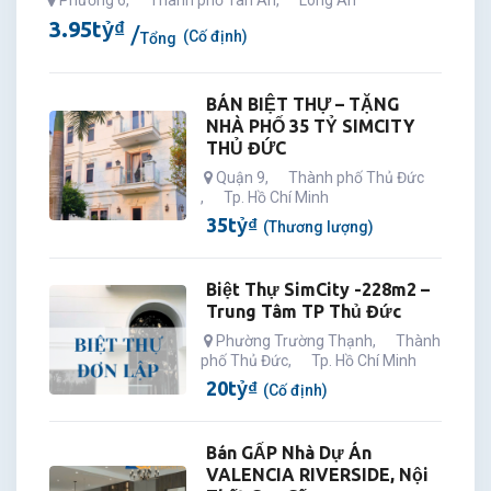
Phường 6
,
Thành phố Tân An
,
Long An
3.95
tỷ
₫
(Cố định)
Tổng
BÁN BIỆT THỰ – TẶNG
NHÀ PHỐ 35 TỶ SIMCITY
THỦ ĐỨC
Quận 9
,
Thành phố Thủ Đức
,
Tp. Hồ Chí Minh
35
tỷ
₫
(Thương lượng)
Biệt Thự SimCity -228m2 –
Trung Tâm TP Thủ Đức
Phường Trường Thạnh
,
Thành
phố Thủ Đức
,
Tp. Hồ Chí Minh
20
tỷ
₫
(Cố định)
Bán GẤP Nhà Dự Án
VALENCIA RIVERSIDE, Nội