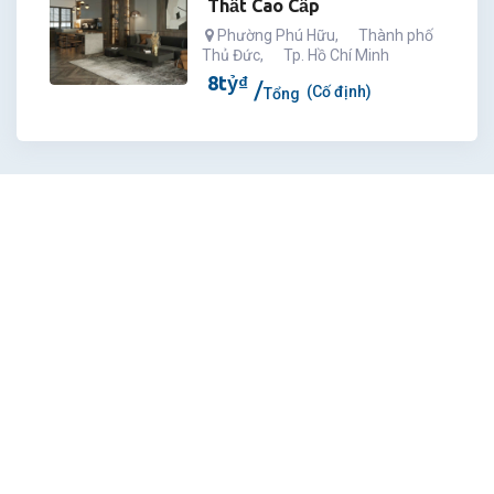
Thất Cao Cấp
Phường Phú Hữu
,
Thành phố
Thủ Đức
,
Tp. Hồ Chí Minh
8
tỷ
₫
(Cố định)
Tổng