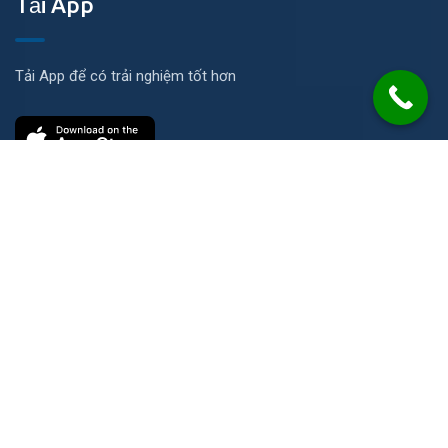
Tải App
Tải App để có trải nghiệm tốt hơn
Liên hệ
Số 21 Đường N, KP Ích Thạnh, P. Long Phước, TP. HCM
info@2cs.vn