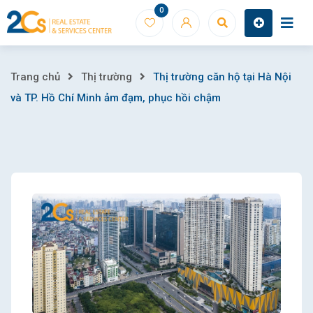
Skip
0
to
content
Thị
Trang chủ
Thị trường
Thị trường căn hộ tại Hà Nội
và TP. Hồ Chí Minh ảm đạm, phục hồi chậm
trường
căn
hộ
tại
Hà
Nội
và