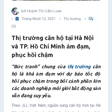
TP.
bởi
Huỳnh Thị Cẩm Loan
Hồ
Tháng Mười 12, 2021
Thị trường
(0)
Chí
Thị trường căn hộ tại Hà Nội
Minh
và TP. Hồ Chí Minh ảm đạm,
ảm
phục hồi chậm
đạm,
“Bức tranh” chung của
thị trường
căn
hộ là khá ảm đạm với dự báo tốc độ
phục
hồi phục chậm trong bối cảnh phần lớn
hồi
các doanh nghiệp môi giới bất động sản
vẫn đang suy yếu.
chậm
Theo JLL Việt Nam, nguồn cung căn hộ mới tại Hà