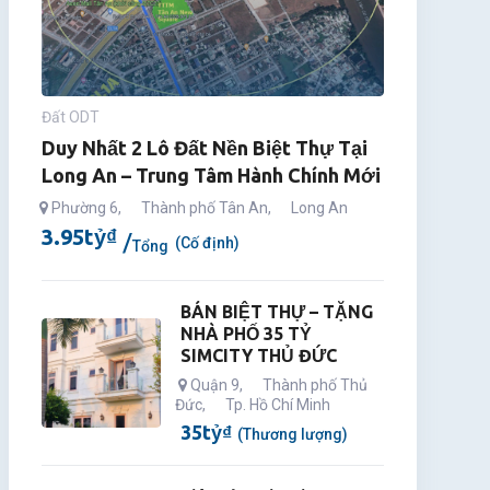
Đất ODT
Duy Nhất 2 Lô Đất Nền Biệt Thự Tại
Long An – Trung Tâm Hành Chính Mới
Phường 6
,
Thành phố Tân An
,
Long An
3.95
tỷ
₫
(Cố định)
Tổng
BÁN BIỆT THỰ – TẶNG
NHÀ PHỐ 35 TỶ
SIMCITY THỦ ĐỨC
Quận 9
,
Thành phố Thủ
Đức
,
Tp. Hồ Chí Minh
35
tỷ
₫
(Thương lượng)