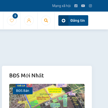
Mạng xã hội
0
Đăng tin
BĐS Mới Nhất
BĐS Bán