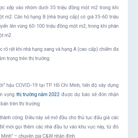
ược xếp vào nhóm dưới 35 triệu đồng một m2 trong khi
t m2. Căn hộ hạng B (nhà trung cấp) có giá 35-60 triệu
yển lên vùng 60-100 triệu đồng một m2, trong khi phân
ột m2.
c rõ rệt khi nhà hạng sang và hạng A (cao cấp) chiếm đa
ầm trọng trên thị trường.
i” hậu COVID-19 tại TP. Hồ Chí Minh, tiến độ xây dựng
iển vọng
thị trường năm 2022
được dự báo sẽ đón nhận
án trên thị trường.
thành công. Điều này sẽ mở đầu cho thủ tục đấu giá các
 để mời gọi thêm các nhà đầu tư vào khu vực này, từ đó
í Minh” – chuyên gia C&W nhận định.