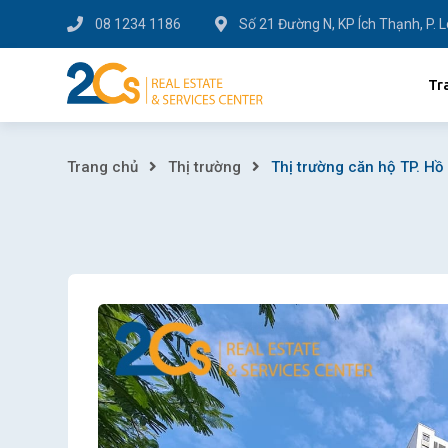
Skip
08 1234 1186
Số 21 Đường N, KP Ích Thạnh, P. 
to
content
Tr
Thị
Trang chủ
Thị trường
Thị trường căn hộ TP. Hồ 
trường
căn
hộ
TP.
Hồ