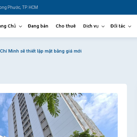
Long Phước, TP. HCM
ang Chủ
Đang bán
Cho thuê
Dịch vụ
Đối tác
Chí Minh sẽ thiết lập mặt bằng giá mới