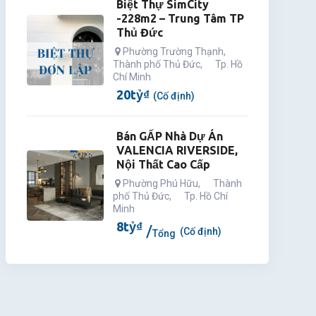
Biệt Thự SimCity
-228m2 – Trung Tâm TP
Thủ Đức
Phường Trường Thạnh
,
Thành phố Thủ Đức
,
Tp. Hồ
Chí Minh
20
tỷ
₫
(Cố định)
Bán GẤP Nhà Dự Án
VALENCIA RIVERSIDE,
Nội Thất Cao Cấp
Phường Phú Hữu
,
Thành
phố Thủ Đức
,
Tp. Hồ Chí
Minh
8
tỷ
₫
(Cố định)
Tổng