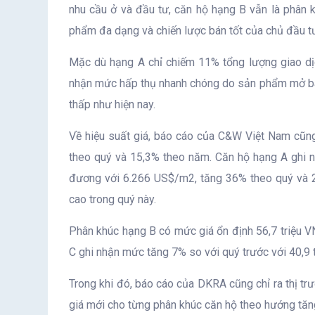
nhu cầu ở và đầu tư, căn hộ hạng B vẫn là phân 
phẩm đa dạng và chiến lược bán tốt của chủ đầu t
Mặc dù hạng A chỉ chiếm 11% tổng lượng giao dị
nhận mức hấp thụ nhanh chóng do sản phẩm mở bán h
thấp như hiện nay.
Về hiệu suất giá, báo cáo của C&W Việt Nam cũng 
theo quý và 15,3% theo năm. Căn hộ hạng A ghi n
đương với 6.266 US$/m2, tăng 36% theo quý và 2
cao trong quý này.
Phân khúc hạng B có mức giá ổn định 56,7 triệu 
C ghi nhận mức tăng 7% so với quý trước với 40,
Trong khi đó, báo cáo của DKRA cũng chỉ ra thị trư
giá mới cho từng phân khúc căn hộ theo hướng tă