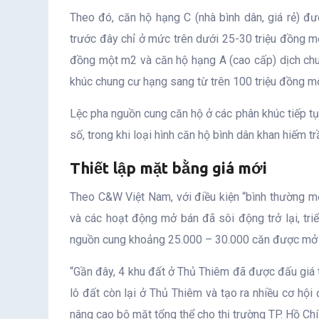
Theo đó, căn hộ hạng C (nhà bình dân, giá rẻ) đ
trước đây chỉ ở mức trên dưới 25-30 triệu đồng mộ
đồng một m2 và căn hộ hạng A (cao cấp) dịch chu
khúc chung cư hạng sang từ trên 100 triệu đồng m
Lệc pha nguồn cung căn hộ ở các phân khúc tiếp tụ
số, trong khi loại hình căn hộ bình dân khan hiếm tr
Thiết lập mặt bằng giá mới
Theo C&W Việt Nam, với điều kiện “bình thường mớ
và các hoạt động mở bán đã sôi động trở lại, tr
nguồn cung khoảng 25.000 – 30.000 căn được mở b
“Gần đây, 4 khu đất ở Thủ Thiêm đã được đấu giá 
lô đất còn lại ở Thủ Thiêm và tạo ra nhiều cơ hội
nâng cao bộ mặt tổng thể cho thị trường TP. Hồ Ch