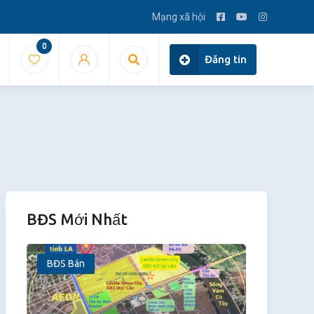
Mạng xã hội
0
Đăng tin
BĐS Mới Nhất
BĐS Bán