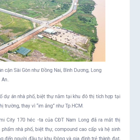
 lân cận Sài Gòn như Đồng Nai, Bình Dương, Long
An..
 dự án nhà phố, biệt thự nằm tại khu đô thị tích hợp tại
hị trường, thay vì “im ắng” như Tp.HCM.
mi City 170 héc -ta của CĐT Nam Long đã ra mắt thị
n phẩm nhà phố, biệt thự, compound cao cấp và hệ sinh
g đến người đầu tư khu Đông và gia đình trẻ thành đạt,