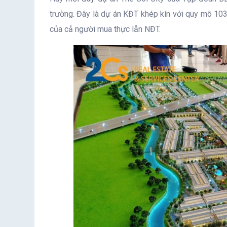
trường. Đây là dự án KĐT khép kín với quy mô 103h
của cả người mua thực lẫn NĐT.