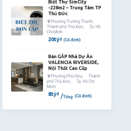
Biệt Thự SimCity
-228m2 – Trung Tâm TP
Thủ Đức
Phường Trường Thạnh
,
Thành phố Thủ Đức
,
Tp. Hồ
Chí Minh
20
tỷ
₫
(Cố định)
Bán GẤP Nhà Dự Án
VALENCIA RIVERSIDE,
Nội Thất Cao Cấp
Phường Phú Hữu
,
Thành
phố Thủ Đức
,
Tp. Hồ Chí
Minh
8
tỷ
₫
(Cố định)
Tổng