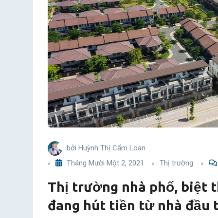
vùng
lân
cận
Sài
Gòn
đang
hút
bởi
Huỳnh Thị Cẩm Loan
tiền
Tháng Mười Một 2, 2021
Thị trường
từ
Thị trường nhà phố, biệt 
nhà
đang hút tiền từ nhà đầu 