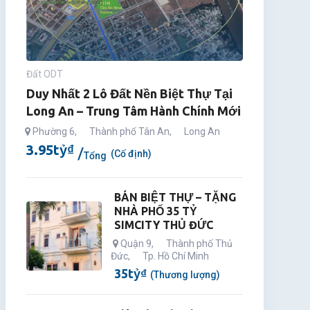
Đất ODT
Duy Nhất 2 Lô Đất Nền Biệt Thự Tại
Long An – Trung Tâm Hành Chính Mới
Phường 6
,
Thành phố Tân An
,
Long An
3.95
tỷ
₫
(Cố định)
Tổng
BÁN BIỆT THỰ – TẶNG
NHÀ PHỐ 35 TỶ
SIMCITY THỦ ĐỨC
Quận 9
,
Thành phố Thủ
Đức
,
Tp. Hồ Chí Minh
35
tỷ
₫
(Thương lượng)