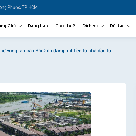
Long Phước, TP. HCM
ang Chủ
Đang bán
Cho thuê
Dịch vụ
Đối tác
thự vùng lân cận Sài Gòn đang hút tiền từ nhà đầu tư