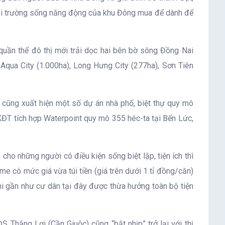
h môi trường sống năng động của khu Đông mua để dành để
quần thể đô thị mới trải dọc hai bên bờ sông Đồng Nai
qua City (1.000ha), Long Hưng City (277ha), Sơn Tiên
y cũng xuất hiện một số dự án nhà phố, biệt thự quy mô
ĐT tích hợp Waterpoint quy mô 355 héc-ta tại Bến Lức,
ho những người có điều kiện sống biệt lập, tiện ích thì
 có mức giá vừa túi tiền (giá trên dưới 1 tỉ đồng/căn)
i gần như cư dân tại đây được thừa hưởng toàn bộ tiện
Thắng Lợi (Cần Giuộc) cũng “bắt nhịp” trở lại với thị