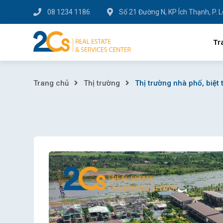
Skip
08 1234 1186
Số 21 Đường N, KP Ích Thạnh, P. 
to
content
Tr
Thị
Trang chủ
Thị trường
Thị trường nhà phố, biệt 
trường
nhà
phố,
biệt
thự