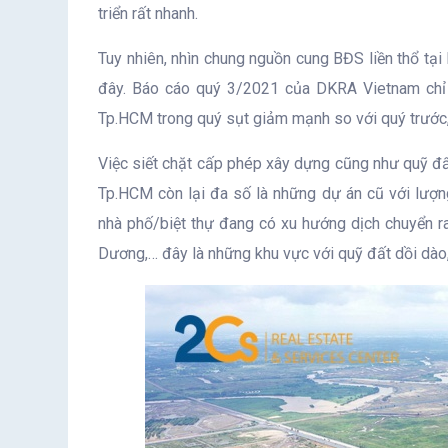
triển rất nhanh.
Tuy nhiên, nhìn chung nguồn cung BĐS liền thổ tạ
đây. Báo cáo quý 3/2021 của DKRA Vietnam chỉ ra
Tp.HCM trong quý sụt giảm mạnh so với quý trước,
Việc siết chặt cấp phép xây dựng cũng như quỹ đấ
Tp.HCM còn lại đa số là những dự án cũ với lượng 
nhà phố/biệt thự đang có xu hướng dịch chuyển ra
Dương,… đây là những khu vực với quỹ đất dồi dào, 