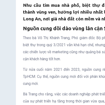
đầu
Nhu cầu tìm mua nhà phố, biệt thự đ
tư
thành vùng ven, hưởng lợi nhiều nhất 
Long An, nơi giá nhà đất còn mềm và nh
Nguồn cung dồi dào vùng lân cận 
Theo bà Võ Thị Khánh Trang, Phó giám đốc Bộ ph
biệt thự trong quý 3/2021 vẫn khá hạn chế, nhưn
các chiến lược về marketing cũng như quảng bá s
cận khách hàng tốt hơn.
Từ nửa cuối năm 2021 đến 2023, nguồn cung nhà
TpHCM. Cụ thể, nguồn cung mới đối với phân khúc
cung mới.
Bà Trang cho rằng, việc các doanh nghiệp phát tri
của sự phát triển hạ tầng trong thời gian vừa qu