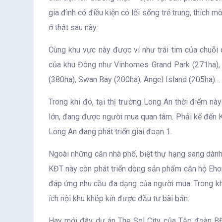
gia đình có điều kiện có lối sống trẻ trung, thíc
ở thật sau này.
Cùng khu vực này được ví như trái tim của chuỗi 
của khu Đông như Vinhomes Grand Park (271ha), A
(380ha), Swan Bay (200ha), Angel Island (205ha)…
Trong khi đó, tại thị trường Long An thời điểm nà
lớn, đang được người mua quan tâm. Phải kể đến K
Long An đang phát triển giai đoạn 1.
Ngoài những căn nhà phố, biệt thự hạng sang dành c
KĐT này còn phát triển dòng sản phẩm căn hộ Ehome
đáp ứng nhu cầu đa dạng của người mua. Trong kh
ích nội khu khép kín được đầu tư bài bản.
Hay mới đây dự án The Sol City của Tập đoàn BĐS 