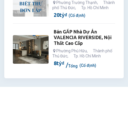
Phường Trường Thạnh
,
Thành
phố Thủ Đức
,
Tp. Hồ Chí Minh
20
tỷ
₫
(Cố định)
Bán GẤP Nhà Dự Án
VALENCIA RIVERSIDE, Nội
Thất Cao Cấp
Phường Phú Hữu
,
Thành phố
Thủ Đức
,
Tp. Hồ Chí Minh
8
tỷ
₫
(Cố định)
Tổng