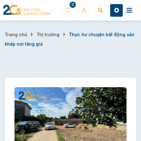
Skip
0
to
content
Thực
Trang chủ
Thị trường
Thực hư chuyện bất động sản
khắp nơi tăng giá
hư
chuyện
bất
động
sản
khắp
nơi