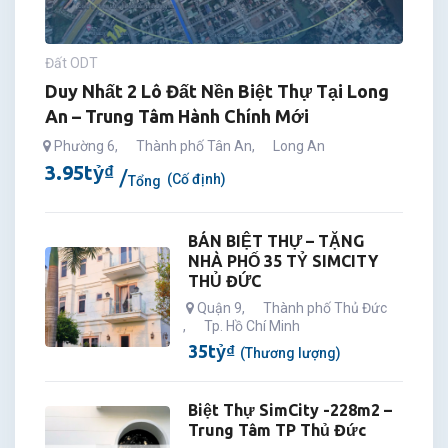
Đất ODT
Duy Nhất 2 Lô Đất Nền Biệt Thự Tại Long
An – Trung Tâm Hành Chính Mới
Phường 6
,
Thành phố Tân An
,
Long An
3.95
tỷ
₫
(Cố định)
Tổng
BÁN BIỆT THỰ – TẶNG
NHÀ PHỐ 35 TỶ SIMCITY
THỦ ĐỨC
Quận 9
,
Thành phố Thủ Đức
,
Tp. Hồ Chí Minh
35
tỷ
₫
(Thương lượng)
Biệt Thự SimCity -228m2 –
Trung Tâm TP Thủ Đức