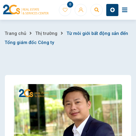
Skip
0
to
content
Từ
Trang chủ
Thị trường
Từ môi giới bất động sản đến
Tổng giám đốc Công ty
môi
giới
bất
động
sản
đến
Tổng