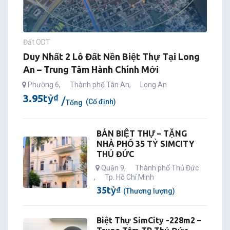
Đất ODT
Duy Nhất 2 Lô Đất Nền Biệt Thự Tại Long
An – Trung Tâm Hành Chính Mới
Phường 6
,
Thành phố Tân An
,
Long An
3.95
tỷ
₫
(Cố định)
Tổng
BÁN BIỆT THỰ – TẶNG
NHÀ PHỐ 35 TỶ SIMCITY
THỦ ĐỨC
Quận 9
,
Thành phố Thủ Đức
,
Tp. Hồ Chí Minh
35
tỷ
₫
(Thương lượng)
Biệt Thự SimCity -228m2 –