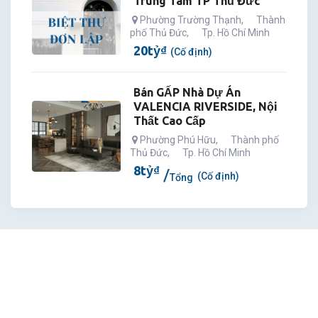
Trung Tâm TP Thủ Đức
Phường Trường Thạnh
,
Thành
phố Thủ Đức
,
Tp. Hồ Chí Minh
20
tỷ
₫
(Cố định)
Bán GẤP Nhà Dự Án
VALENCIA RIVERSIDE, Nội
Thất Cao Cấp
Phường Phú Hữu
,
Thành phố
Thủ Đức
,
Tp. Hồ Chí Minh
8
tỷ
₫
(Cố định)
Tổng