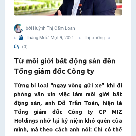
giám
đốc
bởi
Huỳnh Thị Cẩm Loan
Công
Tháng Mười Một 9, 2021
Thị trường
(0)
ty
Từ môi giới bất động sản đến
Tổng giám đốc Công ty
Từng bị loại “ngay vòng gửi xe” khi đi
phỏng vấn xin việc làm môi giới bất
động sản, anh Đỗ Trần Toàn, hiện là
Tổng giám đốc Công ty CP MIZ
Holdings nhớ lại kỷ niệm khó quên của
mình, mà theo cách anh nói: Chỉ có thể