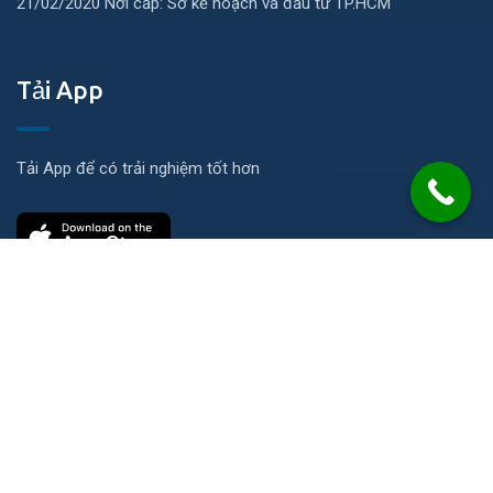
21/02/2020 Nơi cấp: Sở kế hoạch và đầu tư TP.HCM
Tải App
Tải App để có trải nghiệm tốt hơn
Liên hệ
Số 21 Đường N, KP Ích Thạnh, P. Long Phước, TP. HCM