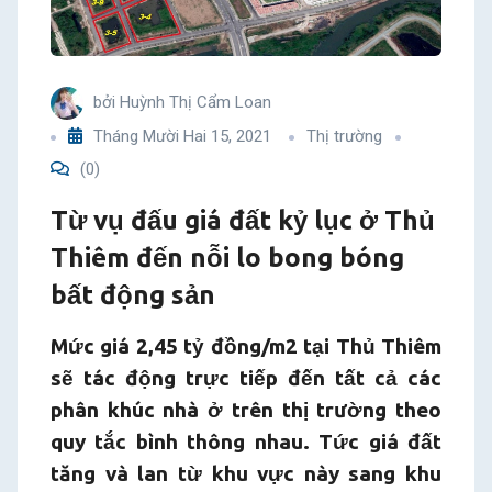
Thủ
Thiêm
bởi
Huỳnh Thị Cẩm Loan
đến
Tháng Mười Hai 15, 2021
Thị trường
(0)
nỗi
Từ vụ đấu giá đất kỷ lục ở Thủ
lo
Thiêm đến nỗi lo bong bóng
bong
bất động sản
bóng
Mức giá 2,45 tỷ đồng/m2 tại Thủ Thiêm
sẽ tác động trực tiếp đến tất cả các
bất
phân khúc nhà ở trên thị trường theo
động
quy tắc bình thông nhau. Tức giá đất
tăng và lan từ khu vực này sang khu