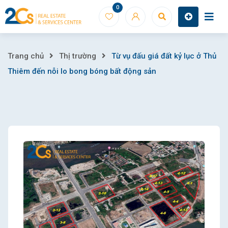
Skip
0
to
content
Từ
Trang chủ
Thị trường
Từ vụ đấu giá đất kỷ lục ở Thủ
Thiêm đến nỗi lo bong bóng bất động sản
vụ
đấu
giá
đất
kỷ
lục
ở