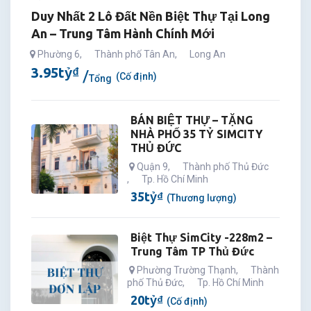
Duy Nhất 2 Lô Đất Nền Biệt Thự Tại Long
An – Trung Tâm Hành Chính Mới
Phường 6
,
Thành phố Tân An
,
Long An
3.95
tỷ
₫
(Cố định)
Tổng
BÁN BIỆT THỰ – TẶNG
NHÀ PHỐ 35 TỶ SIMCITY
THỦ ĐỨC
Quận 9
,
Thành phố Thủ Đức
,
Tp. Hồ Chí Minh
35
tỷ
₫
(Thương lượng)
Biệt Thự SimCity -228m2 –
Trung Tâm TP Thủ Đức
Phường Trường Thạnh
,
Thành
phố Thủ Đức
,
Tp. Hồ Chí Minh
20
tỷ
₫
(Cố định)