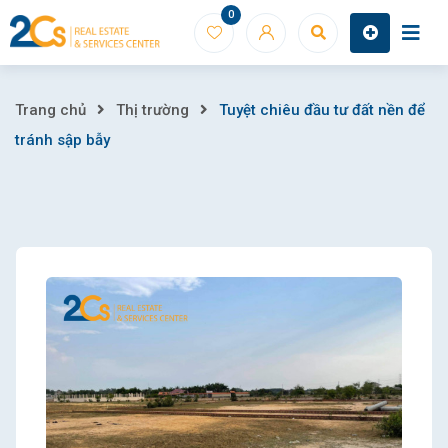
Skip
0
to
content
Tuyệt
Trang chủ
Thị trường
Tuyệt chiêu đầu tư đất nền để
tránh sập bẫy
chiêu
đầu
tư
đất
nền
để
tránh