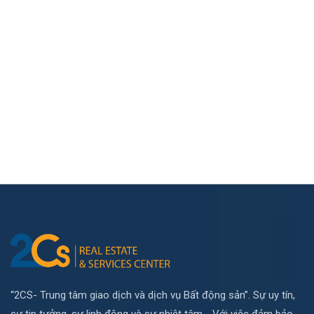
“2CS- Trung tâm giao dịch và dịch vụ Bất động sản”. Sự uy tín,