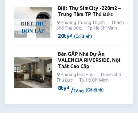
Biệt Thự SimCity -228m2 –
Trung Tâm TP Thủ Đức
Phường Trường Thạnh
,
Thành
phố Thủ Đức
,
Tp. Hồ Chí Minh
20
tỷ
₫
(Cố định)
Bán GẤP Nhà Dự Án
VALENCIA RIVERSIDE, Nội
Thất Cao Cấp
Phường Phú Hữu
,
Thành phố
Thủ Đức
,
Tp. Hồ Chí Minh
8
tỷ
₫
(Cố định)
Tổng