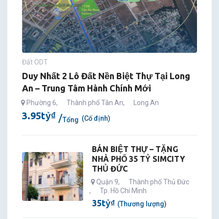
Đất ODT
Duy Nhất 2 Lô Đất Nền Biệt Thự Tại Long
An – Trung Tâm Hành Chính Mới
Phường 6
,
Thành phố Tân An
,
Long An
3.95
tỷ
₫
(Cố định)
Tổng
BÁN BIỆT THỰ – TẶNG
NHÀ PHỐ 35 TỶ SIMCITY
THỦ ĐỨC
Quận 9
,
Thành phố Thủ Đức
,
Tp. Hồ Chí Minh
35
tỷ
₫
(Thương lượng)