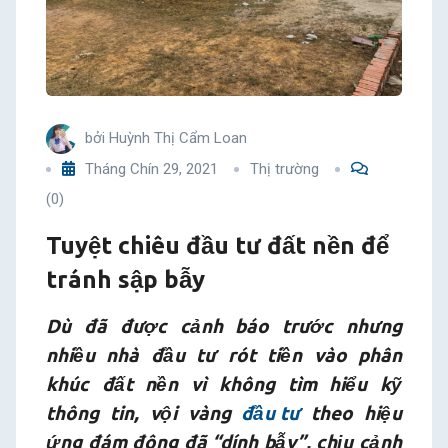
sập
bẫy
bởi
Huỳnh Thị Cẩm Loan
Tháng Chín 29, 2021
Thị trường
(0)
Tuyệt chiêu đầu tư đất nền để
tránh sập bẫy
Dù đã được cảnh báo trước nhưng
nhiều nhà đầu tư rót tiền vào phân
khúc đất nền vì không tìm hiểu kỹ
thông tin, vội vàng
đầu tư
theo hiệu
ứng đám đông đã “dính bẫy”, chịu cảnh