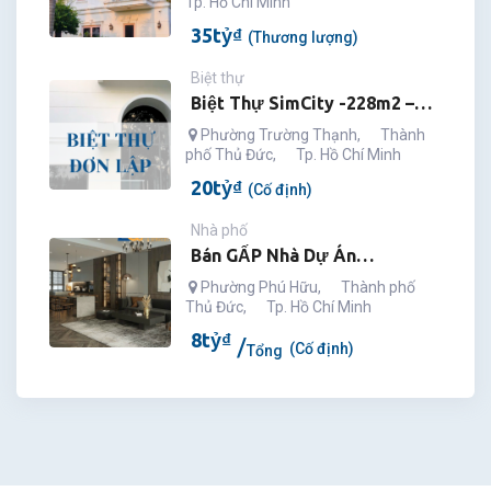
Tp. Hồ Chí Minh
35
tỷ
₫
(Thương lượng)
Biệt thự
Biệt Thự SimCity -228m2 –
Trung Tâm TP Thủ Đức
Phường Trường Thạnh
,
Thành
phố Thủ Đức
,
Tp. Hồ Chí Minh
20
tỷ
₫
(Cố định)
Nhà phố
Bán GẤP Nhà Dự Án
VALENCIA RIVERSIDE, Nội
Phường Phú Hữu
,
Thành phố
Thủ Đức
Thất Cao Cấp
,
Tp. Hồ Chí Minh
8
tỷ
₫
(Cố định)
Tổng