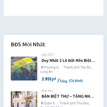
BĐS Mới Nhất
Đất ODT
Duy Nhất 2 Lô Đất Nền Biệt
Thự Tại Long An – Trung Tâm
Phường 6
,
Thành phố Tân An
,
Long An
Hành Chính Mới
3.95
tỷ
₫
(Cố định)
Tổng
Biệt thự
BÁN BIỆT THỰ – TẶNG NHÀ
PHỐ 35 TỶ SIMCITY THỦ ĐỨC
Quận 9
,
Thành phố Thủ Đức
,