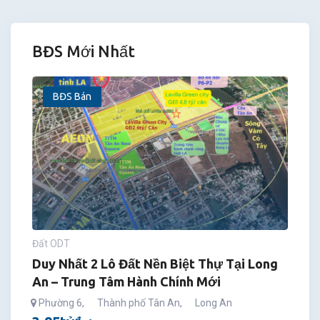
BĐS Mới Nhất
BĐS Bán
Đất ODT
Duy Nhất 2 Lô Đất Nền Biệt Thự Tại Long
An – Trung Tâm Hành Chính Mới
Phường 6
,
Thành phố Tân An
,
Long An