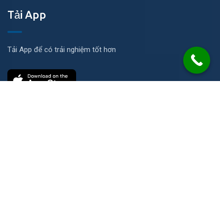
Tải App
Tải App để có trải nghiệm tốt hơn
Liên hệ
Số 21 Đường N, KP Ích Thạnh, P. Long Phước, TP. HCM
info@2cs.vn