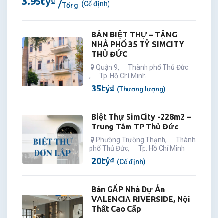
3.95
tỷ
₫
(Cố định)
Tổng
BÁN BIỆT THỰ – TẶNG
NHÀ PHỐ 35 TỶ SIMCITY
THỦ ĐỨC
Quận 9
,
Thành phố Thủ Đức
,
Tp. Hồ Chí Minh
35
tỷ
₫
(Thương lượng)
Biệt Thự SimCity -228m2 –
Trung Tâm TP Thủ Đức
Phường Trường Thạnh
,
Thành
phố Thủ Đức
,
Tp. Hồ Chí Minh
20
tỷ
₫
(Cố định)
Bán GẤP Nhà Dự Án
VALENCIA RIVERSIDE, Nội
Thất Cao Cấp