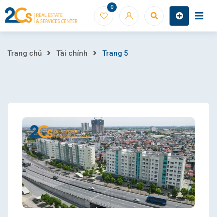
Skip
0
to
content
Trang
Trang chủ
Tài chính
Trang 5
5