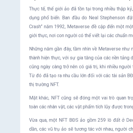
Thực tế, thế giới ảo đã tồn tại trong nhiều thập
dụng phổ biến. Ban đầu do Neal Stephenson đặt 
Crash” năm 1992, Metaverse đề cập đến một một vũ
giới thực, nơi con người có thể viết lại các chuẩn m
Những năm gần đây, tầm nhìn về Metaverse như mộ
thành hiện thực, với sự gia tăng của các nền tảng 
cũng ngày càng trở nên có giá trị, khi nhiều người
Từ đó đã tạo ra nhu cầu lớn đối với các tài sản BĐ
thị trường NFT.
Mặt khác, NFT cũng sẽ đóng một vai trò quan tr
toàn các nhân vật, các vật phẩm tích lũy được tron
Vừa qua, một NFT BĐS ảo gồm 259 lô đất ở Dec
dần, các vũ trụ ảo sẽ tương tác với nhau, người c