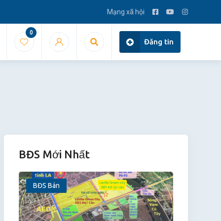
Mạng xã hội
0
Đăng tin
BĐS Mới Nhất
BĐS Bán