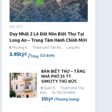
Đất ODT
Duy Nhất 2 Lô Đất Nền Biệt Thự Tại
Long An – Trung Tâm Hành Chính Mới
Phường 6
,
Thành phố Tân An
,
Long An
3.95
tỷ
₫
(Cố định)
Tổng
BÁN BIỆT THỰ – TẶNG
NHÀ PHỐ 35 TỶ
SIMCITY THỦ ĐỨC
Quận 9
,
Thành phố Thủ
Đức
,
Tp. Hồ Chí Minh
35
tỷ
₫
(Thương lượng)