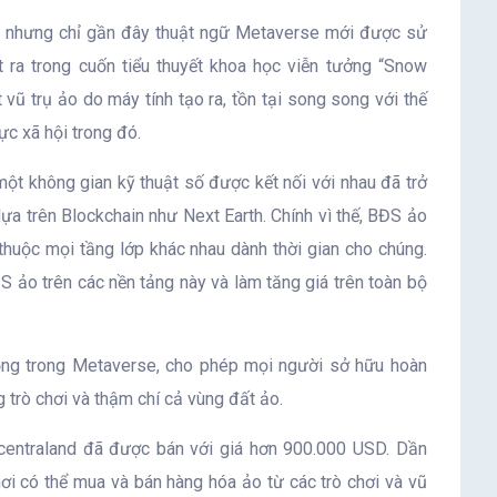
 kỷ, nhưng chỉ gần đây thuật ngữ Metaverse mới được sử
ra trong cuốn tiểu thuyết khoa học viễn tưởng “Snow
 trụ ảo do máy tính tạo ra, tồn tại song song với thế
ực xã hội trong đó.
t không gian kỹ thuật số được kết nối với nhau đã trở
dựa trên Blockchain như Next Earth. Chính vì thế, BĐS ảo
 thuộc mọi tầng lớp khác nhau dành thời gian cho chúng.
S ảo trên các nền tảng này và làm tăng giá trên toàn bộ
ọng trong Metaverse, cho phép mọi người sở hữu hoàn
g trò chơi và thậm chí cả vùng đất ảo.
entraland đã được bán với giá hơn 900.000 USD. Dần
hơi có thể mua và bán hàng hóa ảo từ các trò chơi và vũ