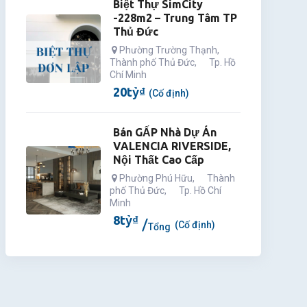
Biệt Thự SimCity
-228m2 – Trung Tâm TP
Thủ Đức
Phường Trường Thạnh
,
Thành phố Thủ Đức
,
Tp. Hồ
Chí Minh
20
tỷ
₫
(Cố định)
Bán GẤP Nhà Dự Án
VALENCIA RIVERSIDE,
Nội Thất Cao Cấp
Phường Phú Hữu
,
Thành
phố Thủ Đức
,
Tp. Hồ Chí
Minh
8
tỷ
₫
(Cố định)
Tổng