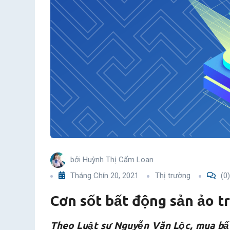
trên
nền
tảng
NFT
bởi
Huỳnh Thị Cẩm Loan
Tháng Chín 20, 2021
Thị trường
(0)
Cơn sốt bất động sản ảo t
Theo Luật sư Nguyễn Văn Lộc, mua bất