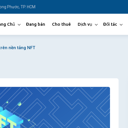
Long Phước, TP. HCM
ang Chủ
Đang bán
Cho thuê
Dịch vụ
Đối tác
trên nền tảng NFT