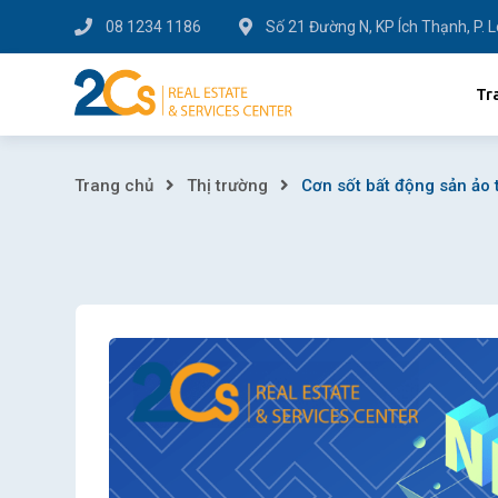
Skip
08 1234 1186
Số 21 Đường N, KP Ích Thạnh, P. 
to
content
Tr
Cơn
Trang chủ
Thị trường
Cơn sốt bất động sản ảo 
sốt
bất
động
sản
ảo