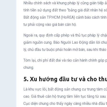
Nhiều chính sách và khung pháp lý cũng gián tiếp 
tính tiền sử dụng đất theo “bảng giá đất nhân hệ số
Bất động sản TP.HCM (HoREA) cảnh báo cách tính n
tư phải cộng vào giá bán căn hộ.
Ngoài ra, quy định cấp phép và thủ tục pháp lý chậm
giảm nguồn cung. Báo Người Lao Động dẫn lời chuy
lý, chủ đầu tư buộc phải hoãn mở bán, sau khi tháo g
Tóm lại, chi phí đất đai và rào cản hành chính gó
chung.
5. Xu hướng đầu tư và cho th
Là khu vực lõi, bất động sản chung cư trung tâm c
cao. Giá thuê căn hộ trung tâm liên tục tăng từ sau
Cục diện chung cho thấy ngày càng nhiều nhà đầu t