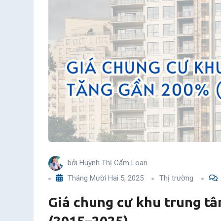
TPHCM
tăng
gần
200%
(2015–
2025)
bởi
Huỳnh Thị Cẩm Loan
Tháng Mười Hai 5, 2025
Thị trường
Giá chung cư khu trung 
(2015–2025)