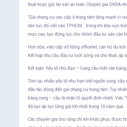
thuê hoặc giữ tài sản an toàn. Chuyên gia DKRA nh
“Giá chung cư cao cấp ở trung tâm tăng mạnh vì cu
liên tục đổ vốn vào TP.HCM… trong khi khu vực trun
mức cao, tạo động lực cho nhóm đầu tư săn căn hộ
Hơn nữa, việc cấp sổ hồng officetel, căn hộ du lịc
Kết hợp nhu cầu đầu tư lướt sóng và cho thuê, áp lự
Kết luận: Yếu tố chủ đạo – Cung cầu mất cân bằng.
Tóm lại, nhiều yếu tố như hạn chế nguồn cung, cầu 
đều tác động đến giá chung cư trung tâm. Tuy nhiê
bằng cung – cầu là nhân tố quyết định chính. Việc 
đã tạo áp lực tăng giá lớn nhất trong 10 năm qua.
Các chuyên gia cho rằng chỉ khi khắc phục được tì