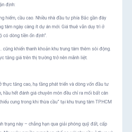
ận định:
ng hiếm, cầu cao. Nhiều nhà đầu tư phía Bắc gần đây
g tâm ngày càng ít dự án mới. Giá thuê vẫn duy trì ở
 có dòng tiền ổn định”.
h… cũng khiến thanh khoản khu trung tâm thêm sôi động.
c tăng giá trên thị trường trở nên mãnh liệt.
ở thực tăng cao, hạ tầng phát triển và dòng vốn đầu tư
n, hầu hết đánh giá chuyên môn đều chỉ ra mối bất cân
“thiếu cung trong khi thừa cầu” tại khu trung tâm TP.HCM
nh trạng này – chẳng hạn qua giải phóng quỹ đất, cấp