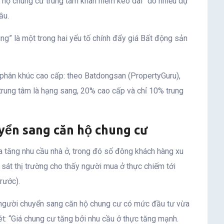
 hộ chung cư trung tâm khan hiếm kéo dài” do nhiều dự
ầu.
ng” là một trong hai yếu tố chính đẩy giá Bất động sản
 phân khúc cao cấp: theo Batdongsan (PropertyGuru),
rung tâm là hạng sang, 20% cao cấp và chỉ 10% trung
uyển sang căn hộ chung cư
a tăng nhu cầu nhà ở, trong đó số đông khách hàng xu
sát thị trường cho thấy người mua ở thực chiếm tới
rước).
ều người chuyển sang căn hộ chung cư có mức đầu tư vừa
ét: “Giá chung cư tăng bởi nhu cầu ở thực tăng mạnh.