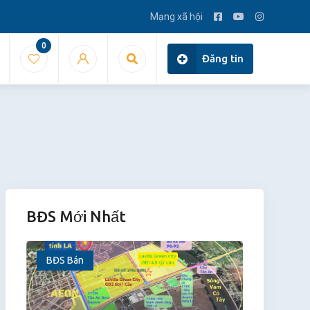
Mạng xã hội
0
Đăng tin
BĐS Mới Nhất
BĐS Bán