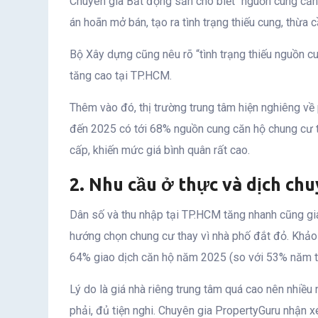
Chuyên gia Bất động sản cho biết “nguồn cung căn
án hoãn mở bán, tạo ra tình trạng thiếu cung, thừa c
Bộ Xây dựng cũng nêu rõ “tình trạng thiếu nguồn cu
tăng cao tại TP.HCM.
Thêm vào đó, thị trường trung tâm hiện nghiêng về
đến 2025 có tới 68% nguồn cung căn hộ chung cư t
cấp, khiến mức giá bình quân rất cao.
2. Nhu cầu ở thực và dịch ch
Dân số và thu nhập tại TP.HCM tăng nhanh cũng gi
hướng chọn chung cư thay vì nhà phố đắt đỏ. Khảo 
64% giao dịch căn hộ năm 2025 (so với 53% năm t
Lý do là giá nhà riêng trung tâm quá cao nên nhi
phải, đủ tiện nghi. Chuyên gia PropertyGuru nhận x