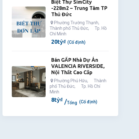
Biệt Thự SimCity
-228m2 – Trung Tâm TP
Thủ Đức
Phường Trường Thạnh
,
Thành phố Thủ Đức
,
Tp. Hồ
Chí Minh
20
tỷ
₫
(Cố định)
Bán GẤP Nhà Dự Án
VALENCIA RIVERSIDE,
Nội Thất Cao Cấp
Phường Phú Hữu
,
Thành
phố Thủ Đức
,
Tp. Hồ Chí
Minh
8
tỷ
₫
(Cố định)
Tổng