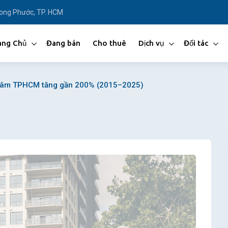
Long Phước, TP. HCM
ang Chủ
Đang bán
Cho thuê
Dịch vụ
Đối tác
 tâm TPHCM tăng gần 200% (2015–2025)