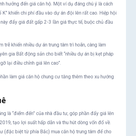
ảnh hưởng đến giá căn hộ. Một ví dụ đáng chú ý là cách
 K” khiến chi phí đầu vào dự án đội lên rất cao. Hiệp hội
ày đẩy giá đất gấp 2-3 lần giá thực tế, buộc chủ đầu
 trễ khiến nhiều dự án trung tâm trì hoãn, càng làm
ên gia Bất động sản cho biết “nhiều dự án bị kẹt pháp
ỡ lại điều chỉnh giá lên cao”.
p phần làm giá căn hộ chung cư tăng thêm theo xu hướng
uê
ũng là “điểm đến” của nhà đầu tư, góp phần đẩy giá lên
 2019, tạo lợi suất hấp dẫn và thu hút dòng vốn đổ về.
ư (đặc biệt từ phía Bắc) mua căn hộ trung tâm để cho