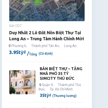
Đất ODT
Duy Nhất 2 Lô Đất Nền Biệt Thự Tại
Long An – Trung Tâm Hành Chính Mới
Phường 6
,
Thành phố Tân An
,
Long An
3.95
tỷ
₫
(Cố định)
Tổng
BÁN BIỆT THỰ – TẶNG
NHÀ PHỐ 35 TỶ
SIMCITY THỦ ĐỨC
Quận 9
,
Thành phố Thủ
Đức
,
Tp. Hồ Chí Minh
35
tỷ
₫
(Thương lượng)