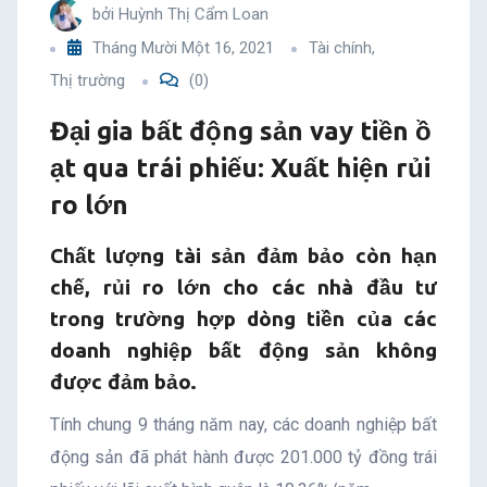
bởi
Huỳnh Thị Cẩm Loan
ạt
Tháng Mười Một 16, 2021
Tài chính
,
qua
Thị trường
(0)
Đại gia bất động sản vay tiền ồ
trái
ạt qua trái phiếu: Xuất hiện rủi
phiếu:
ro lớn
Xuất
Chất lượng tài sản đảm bảo còn hạn
hiện
chế, rủi ro lớn cho các nhà đầu tư
trong trường hợp dòng tiền của các
rủi
doanh nghiệp bất động sản không
ro
được đảm bảo.
Tính chung 9 tháng năm nay, các doanh nghiệp bất
lớn
động sản đã phát hành được 201.000 tỷ đồng trái