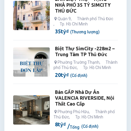
NHÀ PHỐ 35 TỶ SIMCITY
THỦ ĐỨC
Quận 9
,
Thành phố Thủ Đức
,
Tp. Hồ Chí Minh
35
tỷ
₫
(Thương lượng)
Biệt Thự SimCity -228m2 –
Trung Tâm TP Thủ Đức
Phường Trường Thạnh
,
Thành
phố Thủ Đức
,
Tp. Hồ Chí Minh
20
tỷ
₫
(Cố định)
Bán GẤP Nhà Dự Án
VALENCIA RIVERSIDE, Nội
Thất Cao Cấp
Phường Phú Hữu
,
Thành phố
Thủ Đức
,
Tp. Hồ Chí Minh
8
tỷ
₫
(Cố định)
Tổng