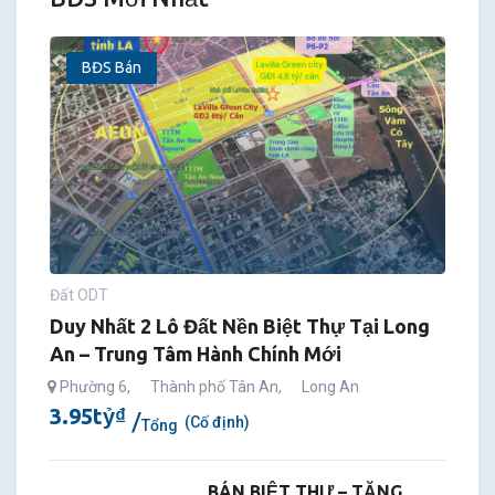
BĐS Bán
Đất ODT
Duy Nhất 2 Lô Đất Nền Biệt Thự Tại Long
An – Trung Tâm Hành Chính Mới
Phường 6
,
Thành phố Tân An
,
Long An
3.95
tỷ
₫
(Cố định)
Tổng
BÁN BIỆT THỰ – TẶNG