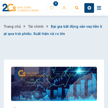
Skip
0
to
content
Đại
Trang chủ
Tài chính
Đại gia bất động sản vay tiền ồ
ạt qua trái phiếu: Xuất hiện rủi ro lớn
gia
bất
động
sản
vay
tiền
ồ