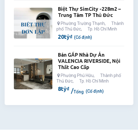
Biệt Thự SimCity -228m2 –
Trung Tâm TP Thủ Đức
Phường Trường Thạnh
,
Thành
phố Thủ Đức
,
Tp. Hồ Chí Minh
20
tỷ
₫
(Cố định)
Bán GẤP Nhà Dự Án
VALENCIA RIVERSIDE, Nội
Thất Cao Cấp
Phường Phú Hữu
,
Thành phố
Thủ Đức
,
Tp. Hồ Chí Minh
8
tỷ
₫
(Cố định)
Tổng