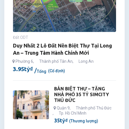
Đất ODT
Duy Nhất 2 Lô Đất Nền Biệt Thự Tại Long
An – Trung Tâm Hành Chính Mới
Phường 6
,
Thành phố Tân An
,
Long An
3.95
tỷ
₫
(Cố định)
Tổng
BÁN BIỆT THỰ – TẶNG
NHÀ PHỐ 35 TỶ SIMCITY
THỦ ĐỨC
Quận 9
,
Thành phố Thủ Đức
,
Tp. Hồ Chí Minh
35
tỷ
₫
(Thương lượng)