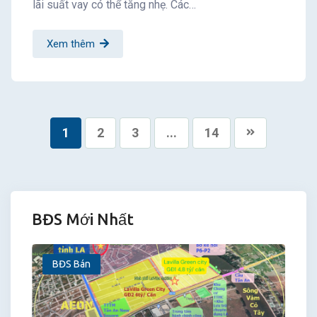
lãi suất vay có thể tăng nhẹ. Các…
Xem thêm
1
2
3
...
14
BĐS Mới Nhất
BĐS Bán