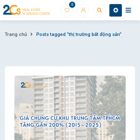
Skip
0
to
content
Posts
Trang chủ
Posts tagged “thị trường bất động sản”
tagged
“thị
trường
bất
động
sản”