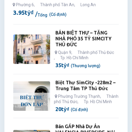
Phường 6
,
Thành phố Tân An
,
Long An
3.95
tỷ
₫
(Cố định)
Tổng
BÁN BIỆT THỰ – TẶNG
NHÀ PHỐ 35 TỶ SIMCITY
THỦ ĐỨC
Quận 9
,
Thành phố Thủ Đức
,
Tp. Hồ Chí Minh
35
tỷ
₫
(Thương lượng)
Biệt Thự SimCity -228m2 –
Trung Tâm TP Thủ Đức
Phường Trường Thạnh
,
Thành
phố Thủ Đức
,
Tp. Hồ Chí Minh
20
tỷ
₫
(Cố định)
Bán GẤP Nhà Dự Án