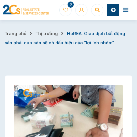
Skip
0
to
content
HoREA:
Trang chủ
Thị trường
HoREA: Giao dịch bất động
sản phải qua sàn sẽ có dấu hiệu của “lợi ích nhóm”
Giao
dịch
bất
động
sản
phải
qua