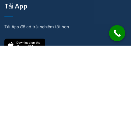
Tải App
Tải App để có trải nghiệm tốt hơn
Liên hệ
Số 21 Đường N, KP Ích Thạnh, P. Long Phước, TP. HCM
info@2cs.vn