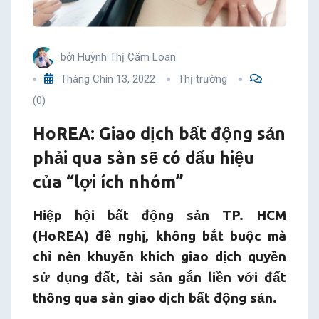
sàn
sẽ
bởi
Huỳnh Thị Cẩm Loan
Tháng Chín 13, 2022
Thị trường
có
(0)
dấu
HoREA: Giao dịch bất động sản
hiệu
phải qua sàn sẽ có dấu hiệu
của “lợi ích nhóm”
của
Hiệp hội bất động sản TP. HCM
“lợi
(HoREA) đề nghị, không bắt buộc mà
ích
chỉ nên khuyến khích giao dịch quyền
sử dụng đất, tài sản gắn liền với đất
nhóm”
thông qua sàn giao dịch bất động sản.