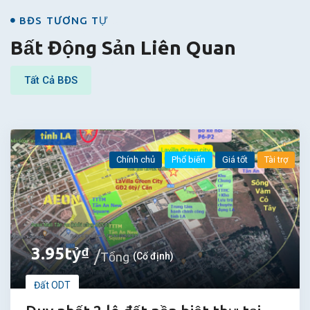
BĐS
BĐS TƯƠNG TỰ
Bất Động Sản Liên Quan
Tất Cả BĐS
Chính chủ
Phổ biến
Giá tốt
Tài trợ
3.95
tỷ
₫
Tổng
(Cố định)
Đất ODT