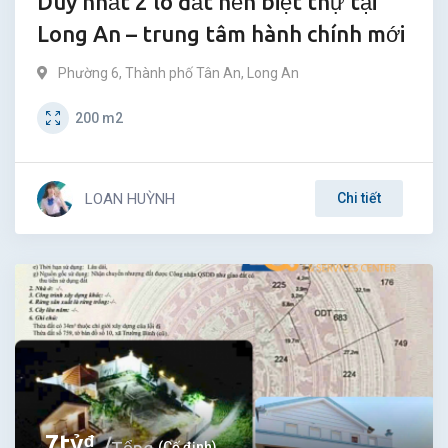
Duy nhất 2 lô đất nền biệt thự tại
Long An – trung tâm hành chính mới
Phường 6
,
Thành phố Tân An
,
Long An
200
m2
LOAN HUỲNH
Chi tiết
7
tỷ
₫
(Cố định)