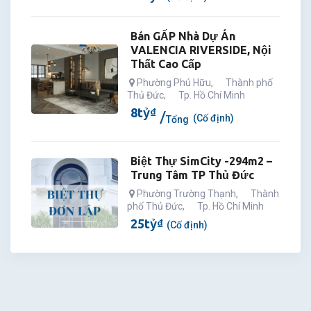
Bán GẤP Nhà Dự Án
VALENCIA RIVERSIDE, Nội
Thất Cao Cấp
Phường Phú Hữu
,
Thành phố
Thủ Đức
,
Tp. Hồ Chí Minh
8
tỷ
₫
(Cố định)
Tổng
Biệt Thự SimCity -294m2 –
Trung Tâm TP Thủ Đức
Phường Trường Thạnh
,
Thành
phố Thủ Đức
,
Tp. Hồ Chí Minh
25
tỷ
₫
(Cố định)