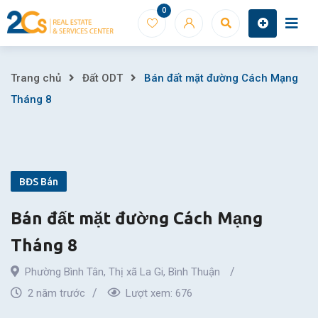
Skip
0
to
content
Bán
Trang chủ
Đất ODT
Bán đất mặt đường Cách Mạng
Tháng 8
đất
mặt
đường
BĐS Bán
Cách
Bán đất mặt đường Cách Mạng
Mạng
Tháng 8
Tháng
Phường Bình Tân
,
Thị xã La Gi
,
Bình Thuận
8
2 năm trước
Lượt xem:
676