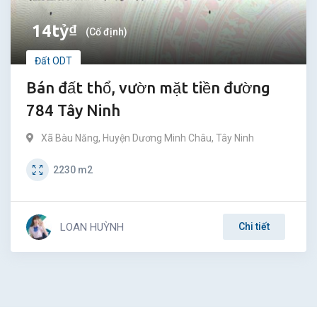
14
tỷ
₫
(Cố định)
Đất ODT
Bán đất thổ, vườn mặt tiền đường
784 Tây Ninh
Xã Bàu Năng
,
Huyện Dương Minh Châu
,
Tây Ninh
2230
m2
LOAN HUỲNH
Chi tiết