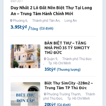
Đất ODT
Duy Nhất 2 Lô Đất Nền Biệt Thự Tại Long
An – Trung Tâm Hành Chính Mới
Phường 6
,
Thành phố Tân An
,
Long An
3.95
tỷ
₫
(Cố định)
Tổng
BÁN BIỆT THỰ – TẶNG
NHÀ PHỐ 35 TỶ SIMCITY
THỦ ĐỨC
Quận 9
,
Thành phố Thủ Đức
,
Tp. Hồ Chí Minh
35
tỷ
₫
(Thương lượng)
Biệt Thự SimCity -228m2 –
Trung Tâm TP Thủ Đức
Phường Trường Thạnh
,
Thành
phố Thủ Đức
,
Tp. Hồ Chí Minh
20
tỷ
₫
(Cố định)