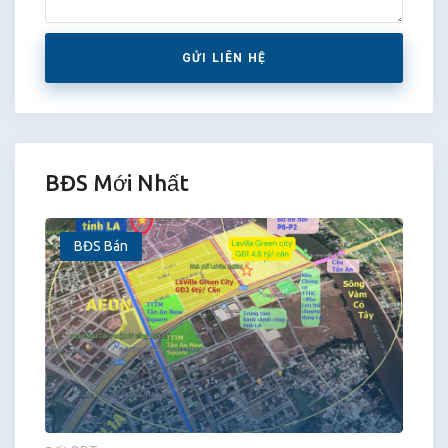
GỬI LIÊN HỆ
BĐS Mới Nhất
BĐS Bán