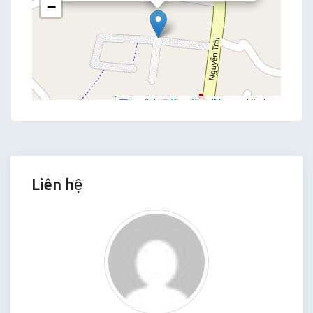
−
Leaflet
|
©
OpenStreetMap
contributors
Liên hệ