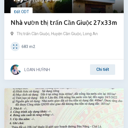
Tổng
Đất ODT
Nhà vườn thị trấn Cần Giuộc 27x33m
Thị trấn Cần Giuộc
,
Huyện Cần Giuộc
,
Long An
683
m2
LOAN HUỲNH
Chi tiết