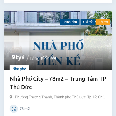
Chính chủ
Giá tốt
Tài trợ
9
tỷ
₫
Tổng
(Cố định)
Nhà phố
Nhà Phố City – 78m2 – Trung Tâm TP
Thủ Đức
Phường Trường Thạnh
,
Thành phố Thủ Đức
,
Tp. Hồ Chí
Minh
78
m2