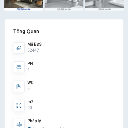
Tổng Quan
Mã BĐS
52447
PN
4
WC
5
m2
90
Pháp lý