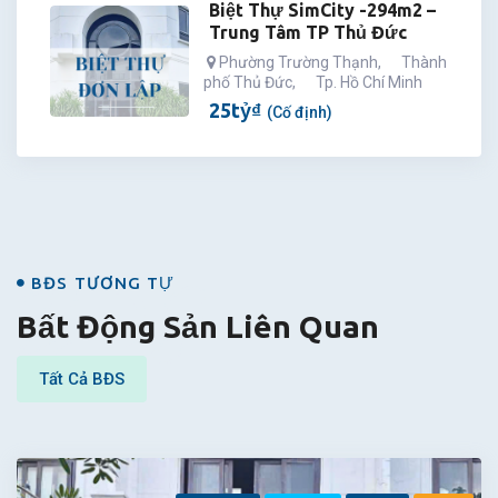
Biệt Thự SimCity -294m2 –
Trung Tâm TP Thủ Đức
Phường Trường Thạnh
,
Thành
phố Thủ Đức
,
Tp. Hồ Chí Minh
25
tỷ
₫
(Cố định)
BĐS
BĐS TƯƠNG TỰ
Bất Động Sản Liên Quan
Tất Cả BĐS