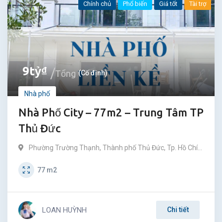
Chính chủ
Phổ biến
Giá tốt
Tài trợ
9
tỷ
₫
Tổng
(Cố định)
Nhà phố
Nhà Phố City – 77m2 – Trung Tâm TP
Thủ Đức
Phường Trường Thạnh
,
Thành phố Thủ Đức
,
Tp. Hồ Chí
Minh
77
m2
LOAN HUỲNH
Chi tiết