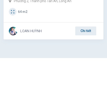
Phường 2
,
Thành phố Tân An
,
Long An
64
m2
LOAN HUỲNH
Chi tiết