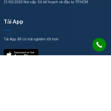
21/02/2020 Nơi cấp: Sở kế hoạch và đầu tư TP.HCM
Tải App
Tải App để có trải nghiệm tốt hơn
Liên hệ
Số 21 Đường N, KP Ích Thạnh, P. Long Phước, TP. HCM