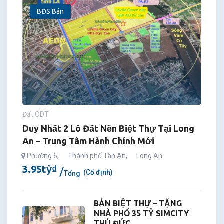
BĐS Bán
Đất ODT
Duy Nhất 2 Lô Đất Nền Biệt Thự Tại Long
An – Trung Tâm Hành Chính Mới
Phường 6
,
Thành phố Tân An
,
Long An
3.95
tỷ
₫
(Cố định)
Tổng
BÁN BIỆT THỰ – TẶNG
NHÀ PHỐ 35 TỶ SIMCITY
THỦ ĐỨC