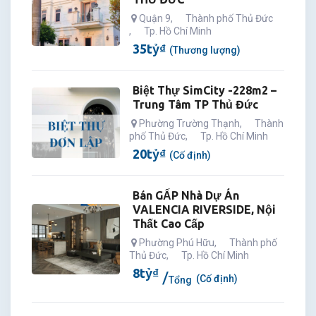
Quận 9
,
Thành phố Thủ Đức
,
Tp. Hồ Chí Minh
35
tỷ
₫
(Thương lượng)
Biệt Thự SimCity -228m2 –
Trung Tâm TP Thủ Đức
Phường Trường Thạnh
,
Thành
phố Thủ Đức
,
Tp. Hồ Chí Minh
20
tỷ
₫
(Cố định)
Bán GẤP Nhà Dự Án
VALENCIA RIVERSIDE, Nội
Thất Cao Cấp
Phường Phú Hữu
,
Thành phố
Thủ Đức
,
Tp. Hồ Chí Minh
8
tỷ
₫
(Cố định)
Tổng