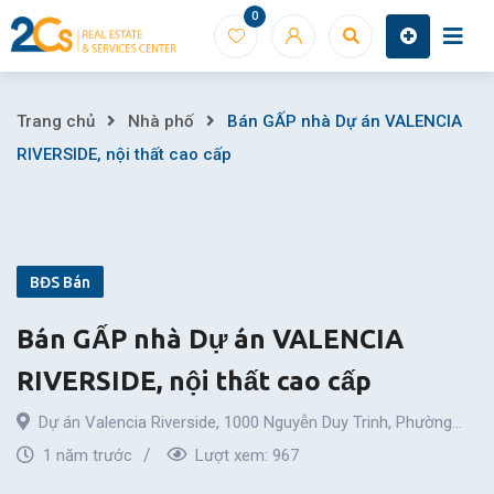
Skip
0
to
content
Bán
Trang chủ
Nhà phố
Bán GẤP nhà Dự án VALENCIA
RIVERSIDE, nội thất cao cấp
GẤP
nhà
Dự
BĐS Bán
án
Bán GẤP nhà Dự án VALENCIA
VALENCIA
RIVERSIDE, nội thất cao cấp
RIVERSIDE,
Dự án Valencia Riverside, 1000 Nguyễn Duy Trinh
,
Phường
nội
Phú Hữu
1 năm trước
,
Thành phố Thủ Đức
Lượt xem:
,
Tp. Hồ Chí Minh
967