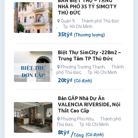
BÁN BIỆT THỰ – TẶNG
NHÀ PHỐ 35 TỶ SIMCITY
THỦ ĐỨC
Quận 9
,
Thành phố Thủ Đức
,
Tp. Hồ Chí Minh
35
tỷ
₫
(Thương lượng)
Biệt Thự SimCity -228m2 –
Trung Tâm TP Thủ Đức
Phường Trường Thạnh
,
Thành
phố Thủ Đức
,
Tp. Hồ Chí Minh
20
tỷ
₫
(Cố định)
Bán GẤP Nhà Dự Án
VALENCIA RIVERSIDE, Nội
Thất Cao Cấp
Phường Phú Hữu
,
Thành phố
Thủ Đức
,
Tp. Hồ Chí Minh
8
tỷ
₫
(Cố định)
Tổng