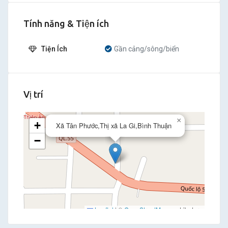
Tính năng & Tiện ích
Tiện Ích
Gần cảng/sông/biển
Vị trí
×
+
Xã Tân Phước,Thị xã La Gi,Bình Thuận
−
Leaflet
|
©
OpenStreetMap
contributors