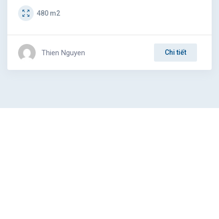
480
m2
Thien Nguyen
Chi tiết