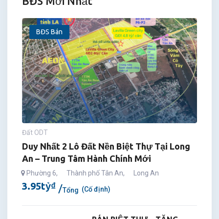
BĐS Mới Nhất
BĐS Bán
Đất ODT
Duy Nhất 2 Lô Đất Nền Biệt Thự Tại Long
An – Trung Tâm Hành Chính Mới
Phường 6
,
Thành phố Tân An
,
Long An
3.95
tỷ
₫
(Cố định)
Tổng