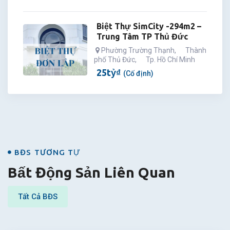
Biệt Thự SimCity -294m2 –
Trung Tâm TP Thủ Đức
Phường Trường Thạnh
,
Thành
phố Thủ Đức
,
Tp. Hồ Chí Minh
25
tỷ
₫
(Cố định)
BĐS
BĐS TƯƠNG TỰ
Bất Động Sản Liên Quan
Tất Cả BĐS