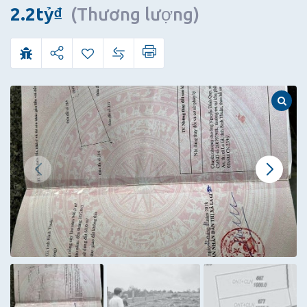
sạn
2.2
tỷ
₫
(Thương lượng)