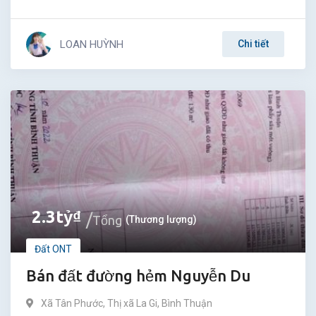
LOAN HUỲNH
Chi tiết
2.3
tỷ
₫
Tổng
(Thương lượng)
Đất ONT
Bán đất đường hẻm Nguyễn Du
Xã Tân Phước
,
Thị xã La Gi
,
Bình Thuận