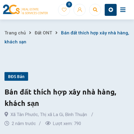
Skip
0
to
content
Bán
Trang chủ
Đất ONT
Bán đất thích hợp xây nhà hàng,
khách sạn
đất
thích
hợp
BĐS Bán
xây
Bán đất thích hợp xây nhà hàng,
nhà
khách sạn
hàng,
Xã Tân Phước
,
Thị xã La Gi
,
Bình Thuận
khách
2 năm trước
Lượt xem:
790