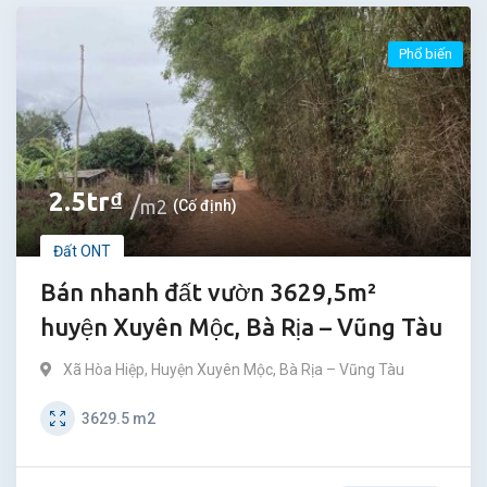
Phổ biến
2.5
tr
₫
m2
(Cố định)
Đất ONT
Bán nhanh đất vườn 3629,5m²
huyện Xuyên Mộc, Bà Rịa – Vũng Tàu
Xã Hòa Hiệp
,
Huyện Xuyên Mộc
,
Bà Rịa – Vũng Tàu
3629.5
m2