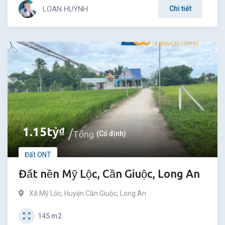
LOAN HUỲNH
Chi tiết
1.15
tỷ
₫
Tổng
(Cố định)
Đất ONT
Đất nền Mỹ Lộc, Cần Giuộc, Long An
Xã Mỹ Lộc
,
Huyện Cần Giuộc
,
Long An
145
m2