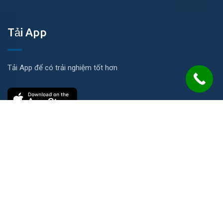
Tải App
Tải App để có trải nghiệm tốt hơn
Liên hệ
Số 21 Đường N, KP Ích Thạnh, P. Long Phước, TP. HCM