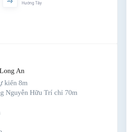
Hướng Tây
 Long An
ự kiến 8m
ờng Nguyễn Hữu Trí chỉ 70m
n
ẹ