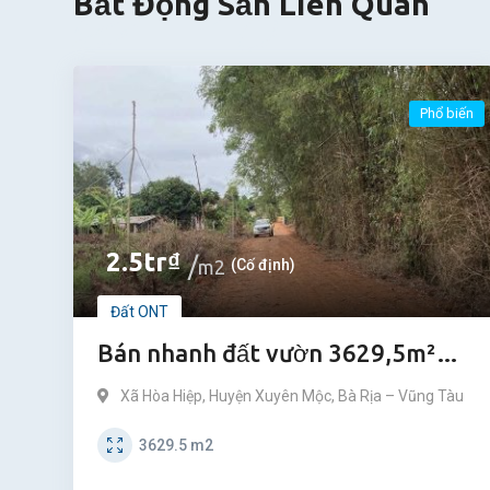
BĐS
Bất Động Sản Liên Quan
Phổ biến
2.5
tr
₫
m2
(Cố định)
Đất ONT
Bán nhanh đất vườn 3629,5m²
huyện Xuyên Mộc, Bà Rịa – Vũng
Xã Hòa Hiệp
,
Huyện Xuyên Mộc
,
Bà Rịa – Vũng Tàu
Tàu
3629.5
m2