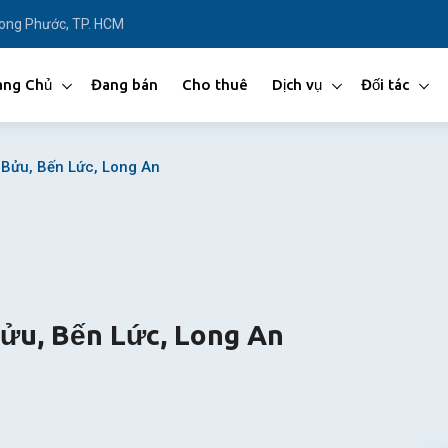
Long Phước, TP. HCM
ang Chủ
Đang bán
Cho thuê
Dịch vụ
Đối tác
 Bửu, Bến Lức, Long An
Bửu, Bến Lức, Long An