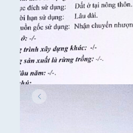
Bửu,
Bến
Lức,
Long
An