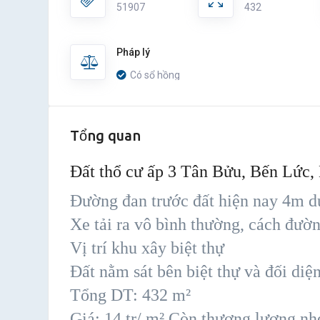
51907
432
Pháp lý
Có sổ hồng
Tổng quan
Đất thổ cư ấp 3 Tân Bửu, Bến Lức,
Đường đan trước đất hiện nay 4m d
Xe tải ra vô bình thường, cách đư
Vị trí khu xây biệt thự
Đất nằm sát bên biệt thự và đối diệ
Tổng DT: 432 m²
Giá: 14 tr/ m² Còn thương lượng nh