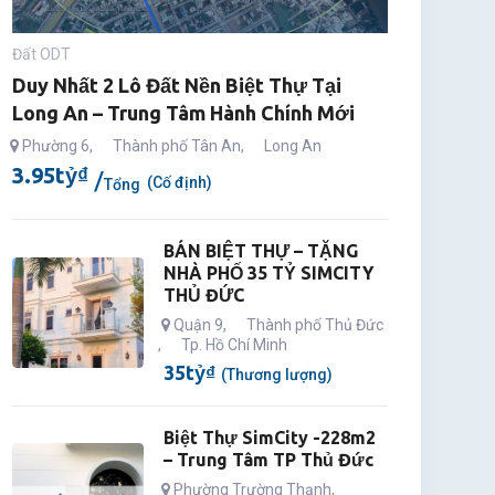
Đất ODT
Duy Nhất 2 Lô Đất Nền Biệt Thự Tại
Long An – Trung Tâm Hành Chính Mới
Phường 6
,
Thành phố Tân An
,
Long An
3.95
tỷ
₫
(Cố định)
Tổng
BÁN BIỆT THỰ – TẶNG
NHÀ PHỐ 35 TỶ SIMCITY
THỦ ĐỨC
Quận 9
,
Thành phố Thủ Đức
,
Tp. Hồ Chí Minh
35
tỷ
₫
(Thương lượng)
Biệt Thự SimCity -228m2
– Trung Tâm TP Thủ Đức
Phường Trường Thạnh
,