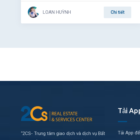
LOAN HUỲNH
Chi tiết
Tải Ap
Tải App để
“2CS- Trung tâm giao dịch và dịch vụ Bất