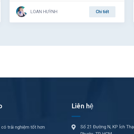
LOAN HUỲNH
Chi tiết
p
Liên hệ
Số 21 Đường N, KP Ích Thạ
 có trải nghiệm tốt hơn