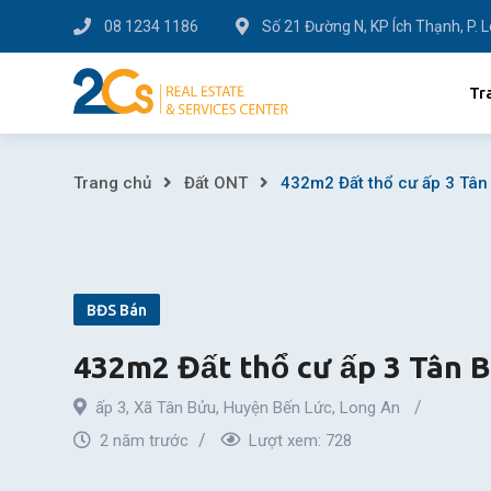
Skip
08 1234 1186
Số 21 Đường N, KP Ích Thạnh, P. 
to
content
Tr
432m2
Trang chủ
Đất ONT
432m2 Đất thổ cư ấp 3 Tân
Đất
thổ
BĐS Bán
cư
432m2 Đất thổ cư ấp 3 Tân 
ấp
ấp 3
,
Xã Tân Bửu
,
Huyện Bến Lức
,
Long An
3
2 năm trước
Lượt xem:
728
Tân