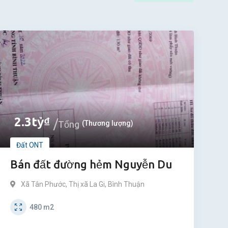
2.3
tỷ
₫
Tổng
(Thương lượng)
Đất ONT
Bán đất đường hẻm Nguyễn Du
Xã Tân Phước
,
Thị xã La Gi
,
Bình Thuận
480
m2