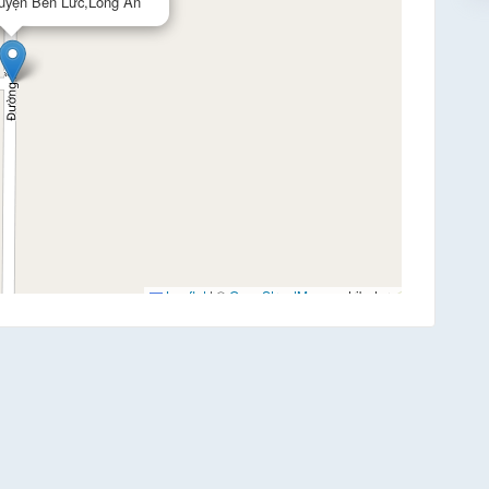
uyện Bến Lức,Long An
Leaflet
|
©
OpenStreetMap
contributors