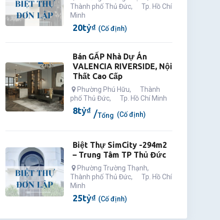
Thành phố Thủ Đức
,
Tp. Hồ Chí
Minh
20
tỷ
₫
(Cố định)
Bán GẤP Nhà Dự Án
VALENCIA RIVERSIDE, Nội
Thất Cao Cấp
Phường Phú Hữu
,
Thành
phố Thủ Đức
,
Tp. Hồ Chí Minh
8
tỷ
₫
(Cố định)
Tổng
Biệt Thự SimCity -294m2
– Trung Tâm TP Thủ Đức
Phường Trường Thạnh
,
Thành phố Thủ Đức
,
Tp. Hồ Chí
Minh
25
tỷ
₫
(Cố định)