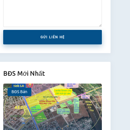
GỬI LIÊN HỆ
BĐS Mới Nhất
BĐS Bán