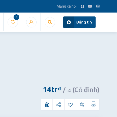
Mạng xã hội
0
Đăng tin
14
tr
₫
(Cố định)
m2