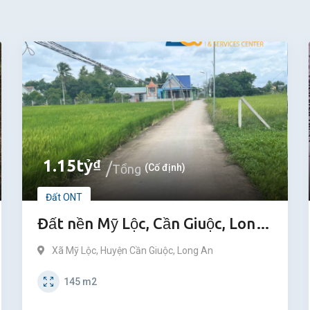
1.15
tỷ
₫
Tổng
(Cố định)
Đất ONT
Đất nền Mỹ Lộc, Cần Giuộc, Long
An
Xã Mỹ Lộc
,
Huyện Cần Giuộc
,
Long An
145
m2