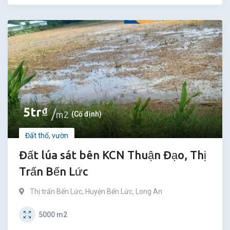
5
tr
₫
m2
(Cố định)
Đất thổ, vườn
Đất lúa sát bên KCN Thuận Đạo, Thị
Trấn Bến Lức
Thị trấn Bến Lức
,
Huyện Bến Lức
,
Long An
5000
m2