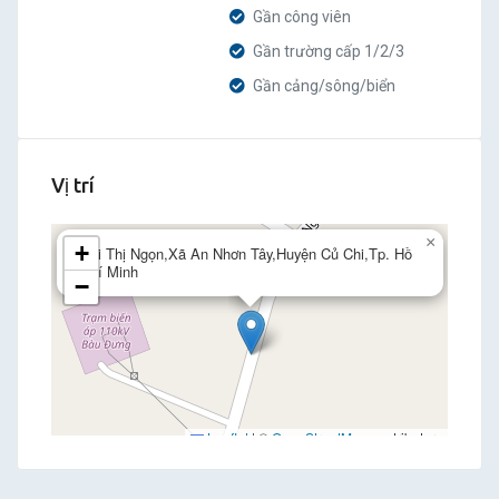
Gần công viên
Gần trường cấp 1/2/3
Gần cảng/sông/biển
Vị trí
×
+
Bùi Thị Ngọn,Xã An Nhơn Tây,Huyện Củ Chi,Tp. Hồ
Chí Minh
−
Leaflet
|
©
OpenStreetMap
contributors