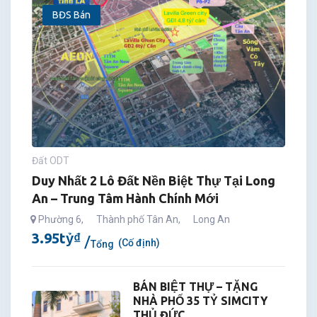
BĐS Bán
Đất ODT
Duy Nhất 2 Lô Đất Nền Biệt Thự Tại Long
An – Trung Tâm Hành Chính Mới
Phường 6
,
Thành phố Tân An
,
Long An
3.95
tỷ
₫
(Cố định)
Tổng
BÁN BIỆT THỰ – TẶNG
NHÀ PHỐ 35 TỶ SIMCITY
THỦ ĐỨC