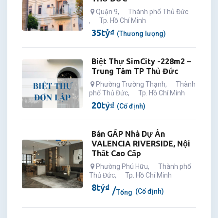
Quận 9
,
Thành phố Thủ Đức
,
Tp. Hồ Chí Minh
35
tỷ
₫
(Thương lượng)
Biệt Thự SimCity -228m2 –
Trung Tâm TP Thủ Đức
Phường Trường Thạnh
,
Thành
phố Thủ Đức
,
Tp. Hồ Chí Minh
20
tỷ
₫
(Cố định)
Bán GẤP Nhà Dự Án
VALENCIA RIVERSIDE, Nội
Thất Cao Cấp
Phường Phú Hữu
,
Thành phố
Thủ Đức
,
Tp. Hồ Chí Minh
8
tỷ
₫
(Cố định)
Tổng