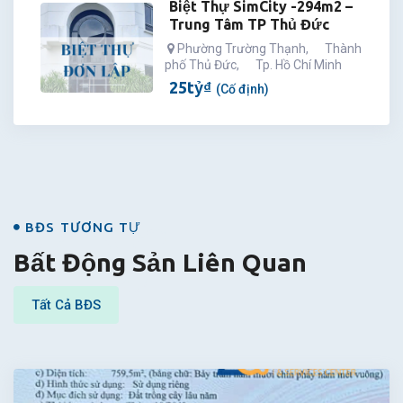
Biệt Thự SimCity -294m2 –
Trung Tâm TP Thủ Đức
Phường Trường Thạnh
,
Thành
phố Thủ Đức
,
Tp. Hồ Chí Minh
25
tỷ
₫
(Cố định)
BĐS
BĐS TƯƠNG TỰ
Bất Động Sản Liên Quan
Tất Cả BĐS