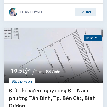
LOAN HUỲNH
Chi tiết
Chính chủ
10.5
tỷ
₫
Tổng
(Cố định)
Đất thổ, vườn
Đất thổ vườn ngay cổng Đại Nam
phường Tân Định, Tp. Bến Cát, Bình
Dương