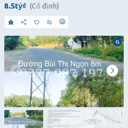
Ngọn
8.5
tỷ
₫
(Cố định)
40m