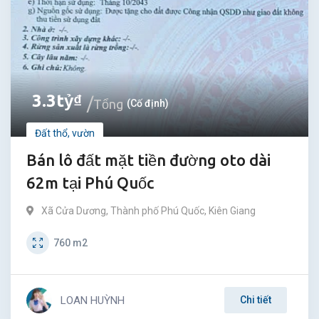
3.3
tỷ
₫
Tổng
(Cố định)
Đất thổ, vườn
Bán lô đất mặt tiền đường oto dài
62m tại Phú Quốc
Xã Cửa Dương
,
Thành phố Phú Quốc
,
Kiên Giang
760
m2
LOAN HUỲNH
Chi tiết