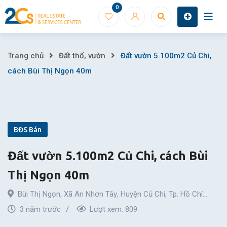
Skip
0
to
content
Đất
Trang chủ
Đất thổ, vườn
Đất vườn 5.100m2 Củ Chi,
cách Bùi Thị Ngọn 40m
vườn
5.100m2
Củ
BĐS Bán
Chi,
Đất vườn 5.100m2 Củ Chi, cách Bùi
cách
Thị Ngọn 40m
Bùi
Bùi Thị Ngọn
,
Xã An Nhơn Tây
,
Huyện Củ Chi
,
Tp. Hồ Chí
Thị
Minh
3 năm trước
Lượt xem:
809