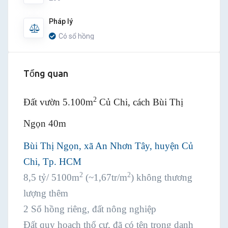
Pháp lý
Có sổ hồng
Tổng quan
2
Đất vườn 5.100m
Củ Chi, cách Bùi Thị
Ngọn 40m
Bùi Thị Ngọn, xã An Nhơn Tây, huyện Củ
Chi, Tp. HCM
2
2
8,5 tỷ/ 5100m
(~1,67tr/m
) không thương
lượng thêm
2 Sổ hồng riêng, đất nông nghiệp
Đất quy hoạch thổ cư, đã có tên trong danh