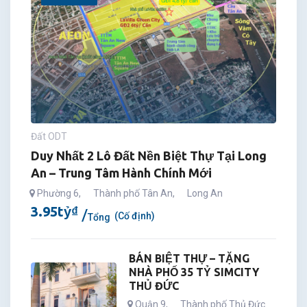
Đất ODT
Duy Nhất 2 Lô Đất Nền Biệt Thự Tại Long
An – Trung Tâm Hành Chính Mới
Phường 6
,
Thành phố Tân An
,
Long An
3.95
tỷ
₫
(Cố định)
Tổng
BÁN BIỆT THỰ – TẶNG
NHÀ PHỐ 35 TỶ SIMCITY
THỦ ĐỨC
Quận 9
,
Thành phố Thủ Đức