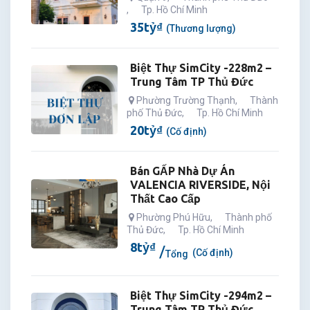
,
Tp. Hồ Chí Minh
35
tỷ
₫
(Thương lượng)
Biệt Thự SimCity -228m2 –
Trung Tâm TP Thủ Đức
Phường Trường Thạnh
,
Thành
phố Thủ Đức
,
Tp. Hồ Chí Minh
20
tỷ
₫
(Cố định)
Bán GẤP Nhà Dự Án
VALENCIA RIVERSIDE, Nội
Thất Cao Cấp
Phường Phú Hữu
,
Thành phố
Thủ Đức
,
Tp. Hồ Chí Minh
8
tỷ
₫
(Cố định)
Tổng
Biệt Thự SimCity -294m2 –
Trung Tâm TP Thủ Đức