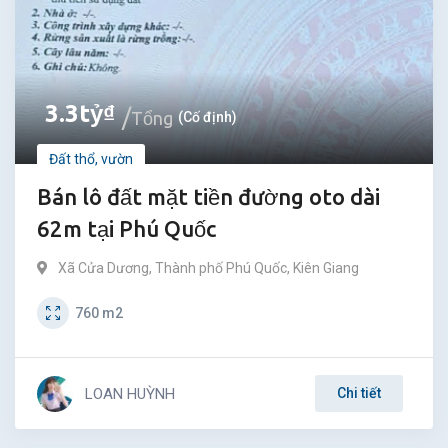
3.3
tỷ
₫
Tổng
(Cố định)
Đất thổ, vườn
Bán lô đất mặt tiền đường oto dài
62m tại Phú Quốc
Xã Cửa Dương
,
Thành phố Phú Quốc
,
Kiên Giang
760
m2
LOAN HUỲNH
Chi tiết