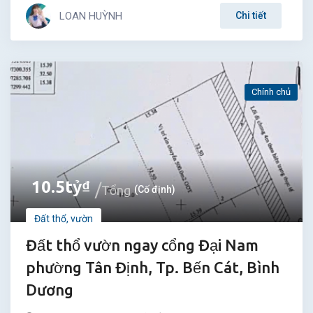
LOAN HUỲNH
Chi tiết
Chính chủ
10.5
tỷ
₫
Tổng
(Cố định)
Đất thổ, vườn
Đất thổ vườn ngay cổng Đại Nam
phường Tân Định, Tp. Bến Cát, Bình
Dương