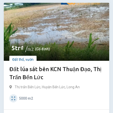
5
tr
₫
m2
(Cố định)
Đất thổ, vườn
Đất lúa sát bên KCN Thuận Đạo, Thị
Trấn Bến Lức
Thị trấn Bến Lức
,
Huyện Bến Lức
,
Long An
5000
m2