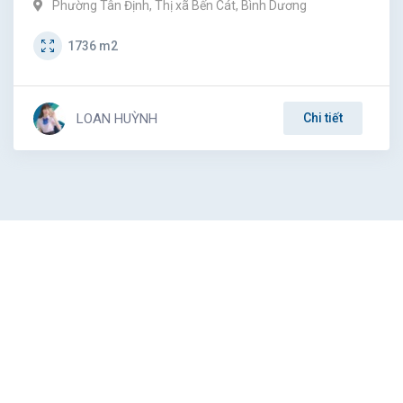
Phường Tân Định
,
Thị xã Bến Cát
,
Bình Dương
1736
m2
LOAN HUỲNH
Chi tiết