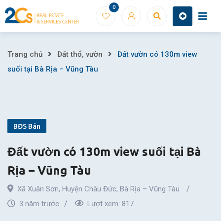
Skip
0
to
content
Đất
Trang chủ
Đất thổ, vườn
Đất vườn có 130m view
suối tại Bà Rịa – Vũng Tàu
vườn
có
130m
BĐS Bán
view
Đất vườn có 130m view suối tại Bà
suối
Rịa – Vũng Tàu
tại
Xã Xuân Sơn
,
Huyện Châu Đức
,
Bà Rịa – Vũng Tàu
Bà
3 năm trước
Lượt xem:
817