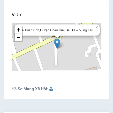
Vị trí
×
+
Xã Xuân Sơn,Huyện Châu Đức,Bà Rịa – Vũng Tàu
−
Leaflet
|
©
OpenStreetMap
contributors
Hồ Sơ Mạng Xã Hội: