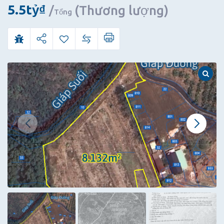
Rịa
5.5
tỷ
₫
(Thương lượng)
Tổng
–
Vũng
Tàu