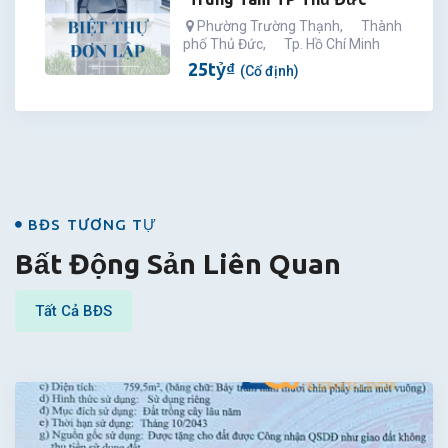
Phường Trường Thạnh
,
Thành
phố Thủ Đức
,
Tp. Hồ Chí Minh
25
tỷ
₫
(Cố định)
BĐS
BĐS TƯƠNG TỰ
Bất Động Sản Liên Quan
Tất Cả BĐS