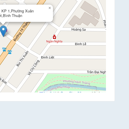
×
, KP 1,Phường Xuân
t,Bình Thuận
Leaflet
|
©
OpenStreetMap
contributors