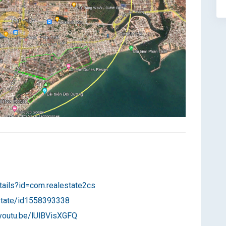
tails?id=com.realestate2cs
estate/id1558393338
/youtu.be/lUlBVisXGFQ