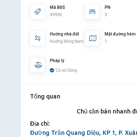
Mã BĐS
PN
49990
3
Hướng nhà đất
Mặt đường hẻm
Hướng Đông Nam
1
Pháp lý
Có sổ hồng
Tổng quan
Chủ cần bán nhanh đ
Địa chỉ:
Đường Trần Quang Diệu, KP 1, P. Xuân