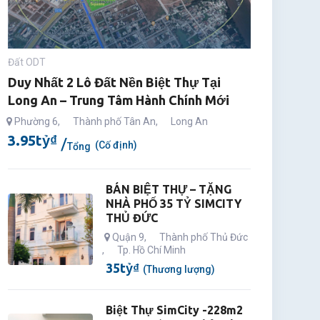
Đất ODT
Duy Nhất 2 Lô Đất Nền Biệt Thự Tại
Long An – Trung Tâm Hành Chính Mới
Phường 6
,
Thành phố Tân An
,
Long An
3.95
tỷ
₫
(Cố định)
Tổng
BÁN BIỆT THỰ – TẶNG
NHÀ PHỐ 35 TỶ SIMCITY
THỦ ĐỨC
Quận 9
,
Thành phố Thủ Đức
,
Tp. Hồ Chí Minh
35
tỷ
₫
(Thương lượng)
Biệt Thự SimCity -228m2