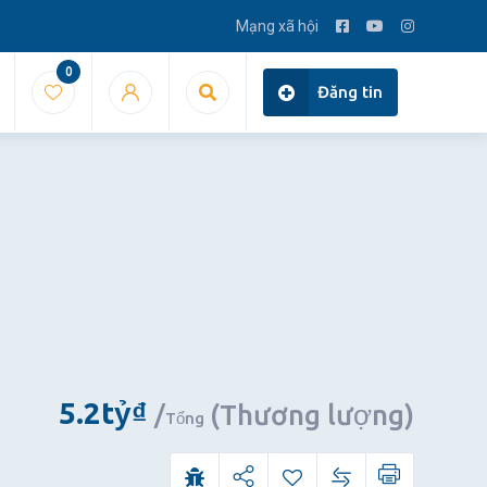
Mạng xã hội
0
Đăng tin
5.2
tỷ
₫
(Thương lượng)
Tổng