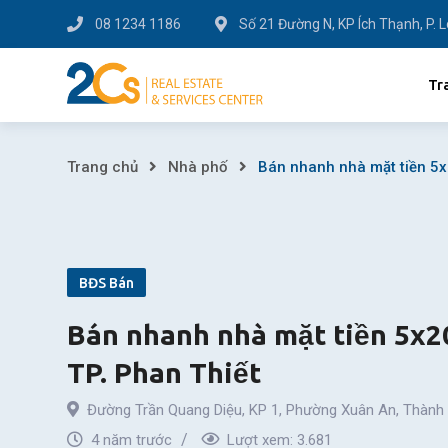
Skip
08 1234 1186
Số 21 Đường N, KP Ích Thạnh, P. 
to
content
Tr
Bán
Trang chủ
Nhà phố
Bán nhanh nhà mặt tiền 5x
nhanh
nhà
BĐS Bán
mặt
Bán nhanh nhà mặt tiền 5x
tiền
TP. Phan Thiết
5x20m
Đường Trần Quang Diệu, KP 1
,
Phường Xuân An
,
Thành 
đường
4 năm trước
Lượt xem:
3.681