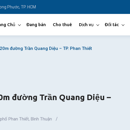
Long Phước, TP. HCM
ang Chủ
Đang bán
Cho thuê
Dịch vụ
Đối tác
20m đường Trần Quang Diệu – TP. Phan Thiết
20m đường Trần Quang Diệu –
phố Phan Thiết
,
Bình Thuận