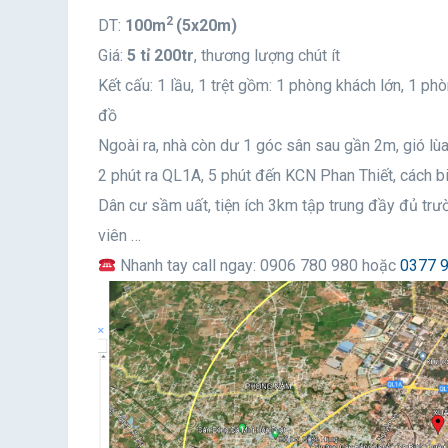
2
DT:
100m
(5x20m)
Giá:
5 tỉ 200tr
, thương lượng chút ít
Kết cấu: 1 lầu, 1 trệt gồm: 1 phòng khách lớn, 1 phò
đồ
Ngoài ra, nhà còn dư 1 góc sân sau gần 2m, gió lù
2 phút ra QL1A, 5 phút đến KCN Phan Thiết, cách 
Dân cư sầm uất, tiện ích 3km tập trung đầy đủ trườ
viên …
Nhanh tay call ngay: 0906 780 980
hoặc
0377 