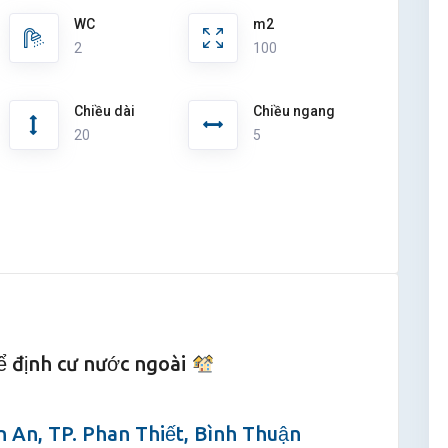
WC
m2
2
100
Chiều dài
Chiều ngang
20
5
ể định cư nước ngoài
 An, TP. Phan Thiết, Bình Thuận