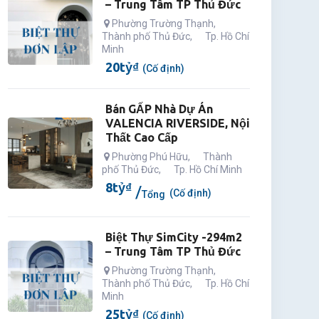
– Trung Tâm TP Thủ Đức
Phường Trường Thạnh
,
Thành phố Thủ Đức
,
Tp. Hồ Chí
Minh
20
tỷ
₫
(Cố định)
Bán GẤP Nhà Dự Án
VALENCIA RIVERSIDE, Nội
Thất Cao Cấp
Phường Phú Hữu
,
Thành
phố Thủ Đức
,
Tp. Hồ Chí Minh
8
tỷ
₫
(Cố định)
Tổng
Biệt Thự SimCity -294m2
– Trung Tâm TP Thủ Đức
Phường Trường Thạnh
,
Thành phố Thủ Đức
,
Tp. Hồ Chí
Minh
25
tỷ
₫
(Cố định)