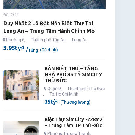
Đất ODT
Duy Nhất 2 Lô Đất Nền Biệt Thự Tại
Long An – Trung Tâm Hành Chính Mới
Phường 6
,
Thành phố Tân An
,
Long An
3.95
tỷ
₫
(Cố định)
Tổng
BÁN BIỆT THỰ – TẶNG
NHÀ PHỐ 35 TỶ SIMCITY
THỦ ĐỨC
Quận 9
,
Thành phố Thủ Đức
,
Tp. Hồ Chí Minh
35
tỷ
₫
(Thương lượng)
Biệt Thự SimCity -228m2
– Trung Tâm TP Thủ Đức
Phường Trường Thạnh
,