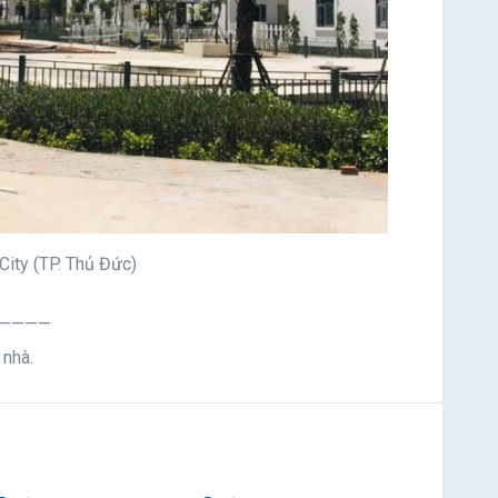
City (TP. Thủ Đức)
————
 nhà.