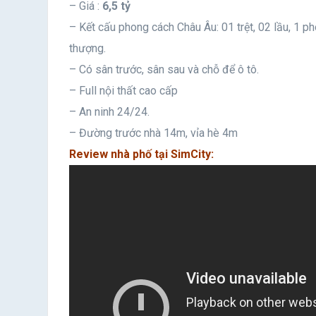
– Giá :
6,5 tỷ
– Kết cấu phong cách Châu Âu: 01 trệt, 02 lầu, 1 
thượng.
– Có sân trước, sân sau và chỗ để ô tô.
– Full nội thất cao cấp
– An ninh 24/24.
– Đường trước nhà 14m, vỉa hè 4m
Review nhà phố tại SimCity: