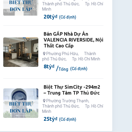
Thành phố Thủ Đức
,
Tp. Hồ Chí
Minh
20
tỷ
₫
(Cố định)
Bán GẤP Nhà Dự Án
VALENCIA RIVERSIDE, Nội
Thất Cao Cấp
Phường Phú Hữu
,
Thành
phố Thủ Đức
,
Tp. Hồ Chí Minh
8
tỷ
₫
(Cố định)
Tổng
Biệt Thự SimCity -294m2
– Trung Tâm TP Thủ Đức
Phường Trường Thạnh
,
Thành phố Thủ Đức
,
Tp. Hồ Chí
Minh
25
tỷ
₫
(Cố định)