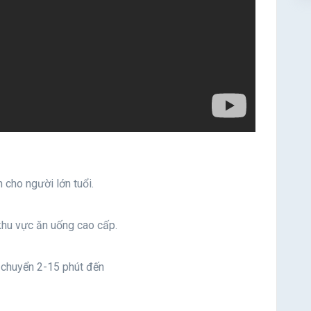
 cho người lớn tuổi.
khu vực ăn uống cao cấp.
i chuyển 2-15 phút đến