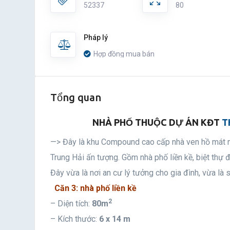
52337
80
Pháp lý
Hợp đồng mua bán
Tổng quan
NHÀ PHỐ THUỘC DỰ ÁN KĐT
T
—> Đây là khu Compound cao cấp nhà ven hồ mát m
Trung Hải ấn tượng. Gồm nhà phố liền kề, biệt thự đ
Đây vừa là nơi an cư lý tưởng cho gia đình, vừa là s
Căn 3: nhà phố liền kề
2
– Diện tích:
80m
– Kích thước:
6 x 14 m