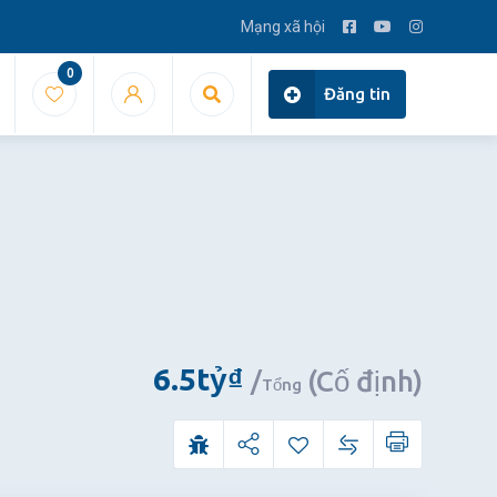
Mạng xã hội
0
Đăng tin
6.5
tỷ
₫
(Cố định)
Tổng