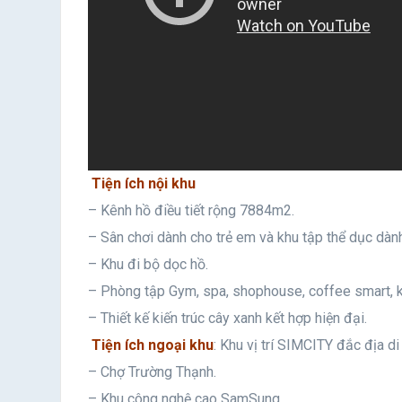
Tiện ích nội khu
– Kênh hồ điều tiết rộng 7884m2.
– Sân chơi dành cho trẻ em và khu tập thể dục dành
– Khu đi bộ dọc hồ.
– Phòng tập Gym, spa, shophouse, coffee smart, 
– Thiết kế kiến trúc cây xanh kết hợp hiện đại.
Tiện ích ngoại khu
: Khu vị trí SIMCITY đắc địa d
– Chợ Trường Thạnh.
– Khu công nghệ cao SamSung.