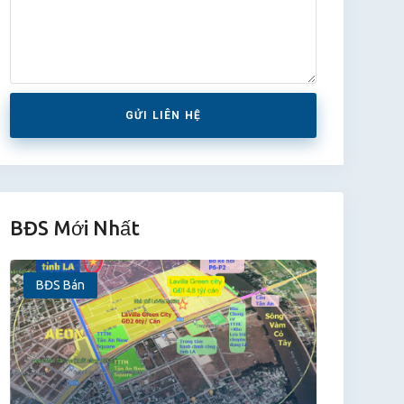
GỬI LIÊN HỆ
BĐS Mới Nhất
BĐS Bán