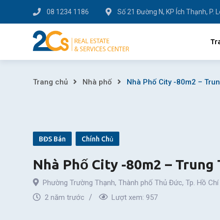
Skip
08 1234 1186
Số 21 Đường N, KP Ích Thạnh, P. 
to
content
Tr
Nhà
Trang chủ
Nhà phố
Nhà Phố City -80m2 – Tru
Phố
City
BĐS Bán
Chính Chủ
-80m2
Nhà Phố City -80m2 – Trung
–
Phường Trường Thạnh
,
Thành phố Thủ Đức
,
Tp. Hồ Chí
Trung
2 năm trước
Lượt xem:
957
Tâm