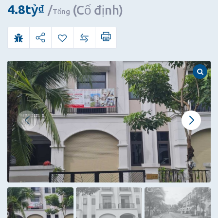
căn
4.8
tỷ
₫
(Cố định)
Tổng
nhà
phố
115m2
(5×23)