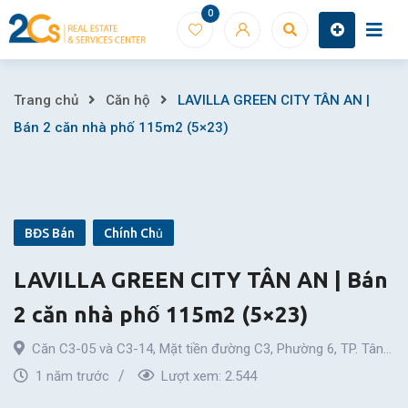
Skip
0
to
content
LAVILLA
Trang chủ
Căn hộ
LAVILLA GREEN CITY TÂN AN |
Bán 2 căn nhà phố 115m2 (5×23)
GREEN
CITY
TÂN
BĐS Bán
Chính Chủ
AN
LAVILLA GREEN CITY TÂN AN | Bán
|
2 căn nhà phố 115m2 (5×23)
Bán
Căn C3-05 và C3-14, Mặt tiền đường C3, Phường 6, TP. Tân
2
An, Long An
1 năm trước
,
Phường 6
,
Thành phố Tân An
Lượt xem:
2.544
,
Long An