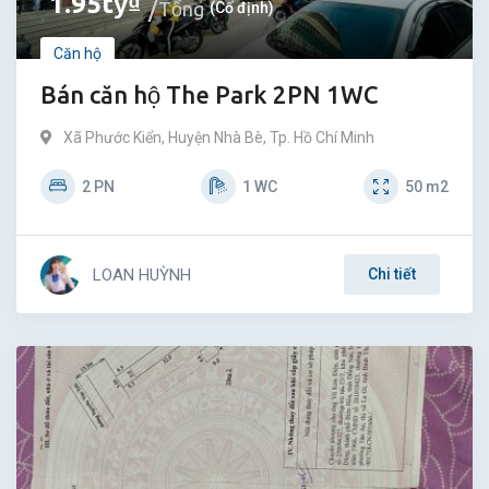
1.95
tỷ
₫
Tổng
(Cố định)
Căn hộ
Bán căn hộ The Park 2PN 1WC
Xã Phước Kiển
,
Huyện Nhà Bè
,
Tp. Hồ Chí Minh
2
PN
1
WC
50
m2
LOAN HUỲNH
Chi tiết