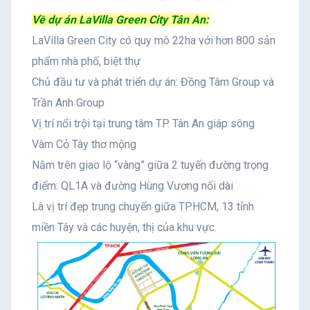
Về dự án LaVilla Green City Tân An:
LaVilla Green City có quy mô 22ha với hơn 800 sản
phẩm nhà phố, biệt thự
Chủ đầu tư và phát triển dự án: Đồng Tâm Group và
Trần Anh Group
Vị trí nổi trội tại trung tâm TP. Tân An giáp sông
Vàm Cỏ Tây thơ mộng
Nằm trên giao lộ “vàng” giữa 2 tuyến đường trọng
điểm: QL1A và đường Hùng Vương nối dài
Là vị trí đẹp trung chuyển giữa TP.HCM, 13 tỉnh
miền Tây và các huyện, thị của khu vực.