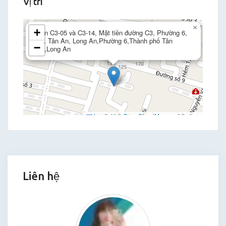
Vị trí
×
+
Căn C3-05 và C3-14, Mặt tiền đường C3, Phường 6,
TP. Tân An, Long An,Phường 6,Thành phố Tân
−
An,Long An
Leaflet
|
©
OpenStreetMap
contributors
Liên hệ