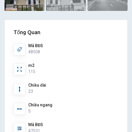
Tổng Quan
Mã BĐS
48508
m2
115
Chiều dài
23
Chiều ngang
5
Mã BĐS
47531