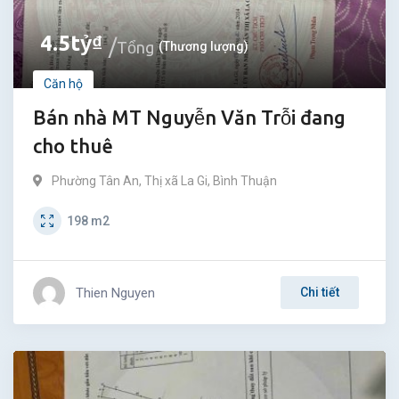
4.5
tỷ
₫
Tổng
(Thương lượng)
Căn hộ
Bán nhà MT Nguyễn Văn Trỗi đang
cho thuê
Phường Tân An
,
Thị xã La Gi
,
Bình Thuận
198
m2
Thien Nguyen
Chi tiết