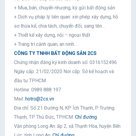
+ Mua, bán, chuyển nhượng, ký gửi bất động sản
+ Dịch vụ pháp lý liên quan: xin phép xây dựng, hồ
sơ thừa kế, chia tách, chuyển đổi, sang tên…
+ Thiết kế xây dựng, nội – ngoại thất
+ Trang trí cảnh quan, an ninh…
CÔNG TY TNHH BẤT ĐỘNG SẢN 2CS
Chứng nhận đăng ký kinh doanh số: 0316152496
Ngày cấp: 21/02/2020 Nơi cấp: Sở kế hoạch và
đầu tư TP.HCM
Hotline: 0989 888 197
Mail:
hotro@2cs.vn
Địa chỉ: Số 21 Đường N, KP Ích Thạnh, P. Trường
Thạnh, TP. Thủ Đức, TP.HCM.
Chỉ đường
Văn phòng Long An: ấp 2, xã Thạnh Hòa, huyện Bến
Lức, tỉnh Long An.
Chỉ đường