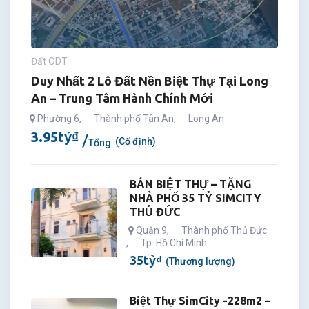
Đất ODT
Duy Nhất 2 Lô Đất Nền Biệt Thự Tại Long
An – Trung Tâm Hành Chính Mới
Phường 6
,
Thành phố Tân An
,
Long An
3.95
tỷ
₫
(Cố định)
Tổng
BÁN BIỆT THỰ – TẶNG
NHÀ PHỐ 35 TỶ SIMCITY
THỦ ĐỨC
Quận 9
,
Thành phố Thủ Đức
,
Tp. Hồ Chí Minh
35
tỷ
₫
(Thương lượng)
Biệt Thự SimCity -228m2 –