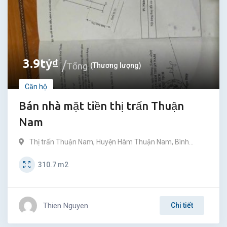
3.9
tỷ
₫
Tổng
(Thương lượng)
Căn hộ
Bán nhà mặt tiền thị trấn Thuận
Nam
Thị trấn Thuận Nam
,
Huyện Hàm Thuận Nam
,
Bình
Thuận
310.7
m2
Thien Nguyen
Chi tiết