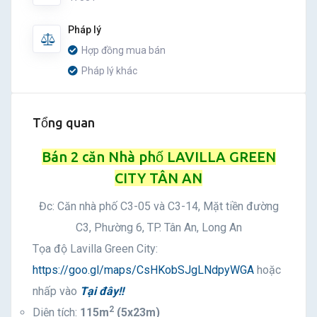
Pháp lý
Hợp đồng mua bán
Pháp lý khác
Tổng quan
Bán 2 căn Nhà phố LAVILLA GREEN
CITY TÂN AN
Đc: Căn nhà phố C3-05 và C3-14, Mặt tiền đường
C3, Phường 6, TP. Tân An, Long An
Tọa độ Lavilla Green City:
https://goo.gl/maps/CsHKobSJgLNdpyWGA
hoặc
nhấp vào
Tại đây!!
2
Diện tích:
115m
(5x23m)