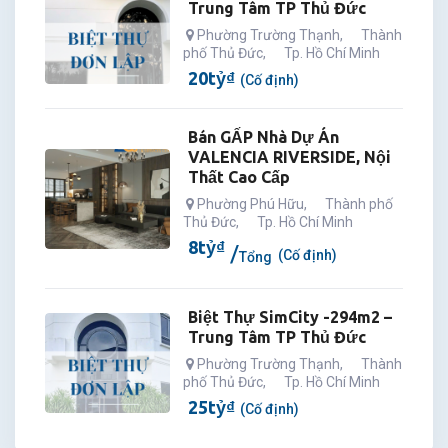
Trung Tâm TP Thủ Đức
Phường Trường Thạnh
,
Thành
phố Thủ Đức
,
Tp. Hồ Chí Minh
20
tỷ
₫
(Cố định)
Bán GẤP Nhà Dự Án
VALENCIA RIVERSIDE, Nội
Thất Cao Cấp
Phường Phú Hữu
,
Thành phố
Thủ Đức
,
Tp. Hồ Chí Minh
8
tỷ
₫
(Cố định)
Tổng
Biệt Thự SimCity -294m2 –
Trung Tâm TP Thủ Đức
Phường Trường Thạnh
,
Thành
phố Thủ Đức
,
Tp. Hồ Chí Minh
25
tỷ
₫
(Cố định)