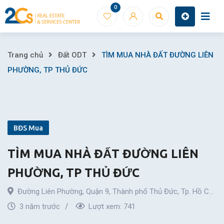
Skip
0
to
content
TÌM
Trang chủ
Đất ODT
TÌM MUA NHÀ ĐẤT ĐƯỜNG LIÊN
PHƯỜNG, TP THỦ ĐỨC
MUA
NHÀ
ĐẤT
BĐS Mua
ĐƯỜNG
TÌM MUA NHÀ ĐẤT ĐƯỜNG LIÊN
LIÊN
PHƯỜNG, TP THỦ ĐỨC
PHƯỜNG,
Đường Liên Phường
,
Quận 9
,
Thành phố Thủ Đức
,
Tp. Hồ Chí
TP
Minh
3 năm trước
Lượt xem:
741