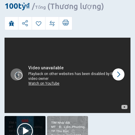
THỦ
100
tỷ
₫
(Thương lượng)
Tổng
ĐỨC