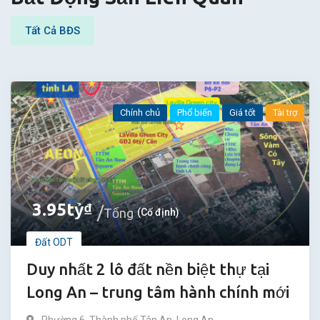
Tất Cả BĐS
Chính chủ
Phổ biến
Giá tốt
Tài trợ
3.95
tỷ
₫
Tổng
(Cố định)
Đất ODT
Duy nhất 2 lô đất nền biệt thự tại
Long An – trung tâm hành chính mới