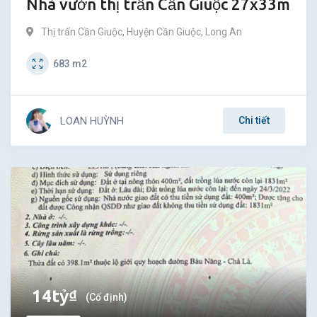
Nhà vườn thị trấn Cần Giuộc 27x33m
Thị trấn Cần Giuộc
,
Huyện Cần Giuộc
,
Long An
683
m2
LOAN HUỲNH
Chi tiết
14
tỷ
₫
(Cố định)