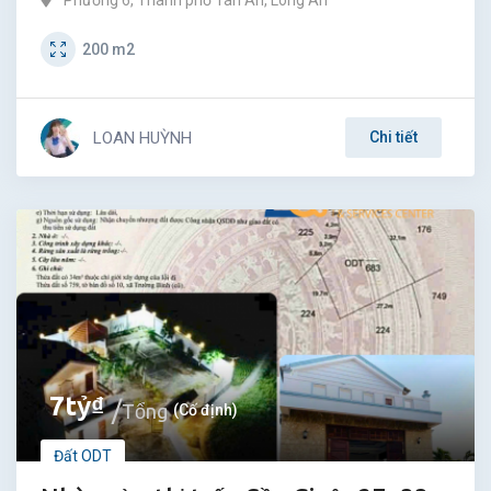
Phường 6
,
Thành phố Tân An
,
Long An
200
m2
LOAN HUỲNH
Chi tiết
7
tỷ
₫
Tổng
(Cố định)
Đất ODT