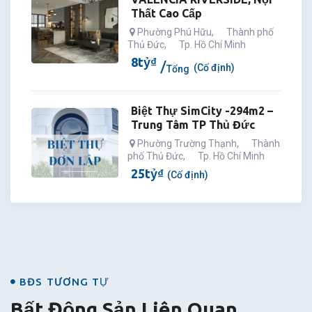
Thất Cao Cấp
Phường Phú Hữu
,
Thành phố
Thủ Đức
,
Tp. Hồ Chí Minh
8
tỷ
₫
(Cố định)
Tổng
Biệt Thự SimCity -294m2 –
Trung Tâm TP Thủ Đức
Phường Trường Thạnh
,
Thành
phố Thủ Đức
,
Tp. Hồ Chí Minh
25
tỷ
₫
(Cố định)
BĐS
BĐS TƯƠNG TỰ
Bất Động Sản Liên Quan