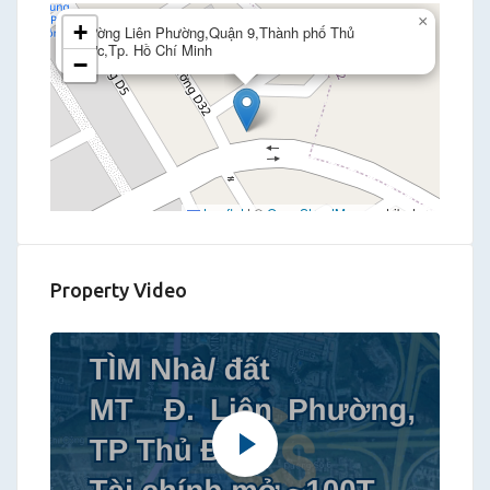
×
+
Đường Liên Phường,Quận 9,Thành phố Thủ
Đức,Tp. Hồ Chí Minh
−
Leaflet
|
©
OpenStreetMap
contributors
Property Video