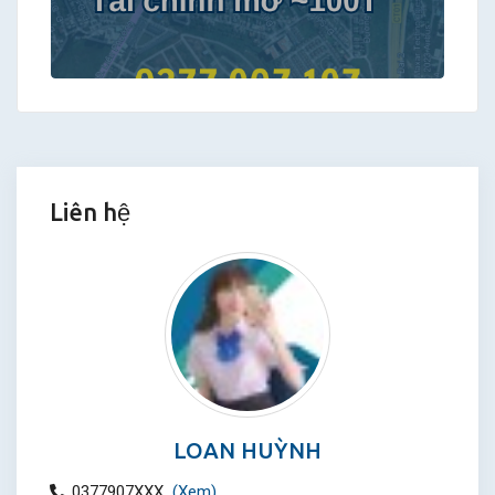
Liên hệ
LOAN HUỲNH
0377907XXX
(Xem)