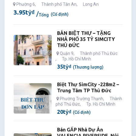
Phường 6
,
Thành phố Tân An
,
Long An
3.95
tỷ
₫
(Cố định)
Tổng
BÁN BIỆT THỰ – TẶNG
NHÀ PHỐ 35 TỶ SIMCITY
THỦ ĐỨC
Quận 9
,
Thành phố Thủ Đức
,
Tp. Hồ Chí Minh
35
tỷ
₫
(Thương lượng)
Biệt Thự SimCity -228m2 –
Trung Tâm TP Thủ Đức
Phường Trường Thạnh
,
Thành
phố Thủ Đức
,
Tp. Hồ Chí Minh
20
tỷ
₫
(Cố định)
Bán GẤP Nhà Dự Án
VALENCIA RIVERSIDE, Nội